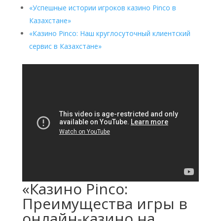
«Успешные истории игроков казино Pinco в
Казахстане»
«Казино Pinco: Наш круглосуточный клиентский
сервис в Казахстане»
«Казино Pinco:
Преимущества игры в
онлайн-казино на