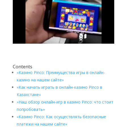
Contents
«Казино Pinco: Преимущества игры в онлайн-
казино на нашем сайте»
«Как начать играть в онлайн-казино Pinco в
Казахстане»
«Наш обзор онлайн-игр в казино Pinco: что стоит
попробовать»
«Казино Pinco: Как осуществлять безопасные
платежи на нашем сайте»