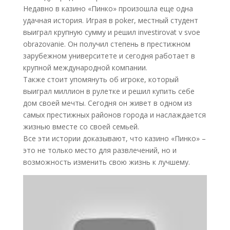
Недавно в казино «Пинко» произошла еще одна
удачная история. Играя в poker, местный студент
выиграл крупную сумму и решил investirovat v svoe
obrazovanie. Он получил степень в престижном
зарубежном университете и сегодня работает в
крупной международной компании.
Также стоит упомянуть об игроке, который
выиграл миллион в рулетке и решил купить себе
дом своей мечты. Сегодня он живет в одном из
самых престижных районов города и наслаждается
жизнью вместе со своей семьей.
Все эти истории доказывают, что казино «Пинко» –
это не только место для развлечений, но и
возможность изменить свою жизнь к лучшему.