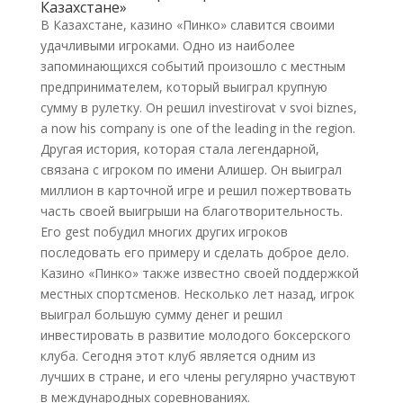
Казахстане»
В Казахстане, казино «Пинко» славится своими
удачливыми игроками. Одно из наиболее
запоминающихся событий произошло с местным
предпринимателем, который выиграл крупную
сумму в рулетку. Он решил investirovat v svoi biznes,
a now his company is one of the leading in the region.
Другая история, которая стала легендарной,
связана с игроком по имени Алишер. Он выиграл
миллион в карточной игре и решил пожертвовать
часть своей выигрыши на благотворительность.
Его gest побудил многих других игроков
последовать его примеру и сделать доброе дело.
Казино «Пинко» также известно своей поддержкой
местных спортсменов. Несколько лет назад, игрок
выиграл большую сумму денег и решил
инвестировать в развитие молодого боксерского
клуба. Сегодня этот клуб является одним из
лучших в стране, и его члены регулярно участвуют
в международных соревнованиях.