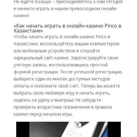
Не ждите больше – присоединяйтесь к нам сегодня
и начните играть в нашем превосходном онлайн-
казино!
«Как начать играть в онлайн-казино Pinco в
Казахстане»
Чтобы начать играть в онлайн-казино Pinco в
Казахстане, воспользуйтесь вашим компьютером
или мобильным устройством и откройте
официальный сайт казино. Зарегистрируйте свою
учётную запись, воспользовавшись простой
формой регистрации. После успешной регистрации,
выберите один из многих доступных методов
оплаты и пополните свой счёт. Теперь вы можете
выбрать свою любимую игру и начать играть,
надеясь на удачу и выигрыш! Не забудьте
проверить возрастные ограничения и правила
казино перед началом игры.