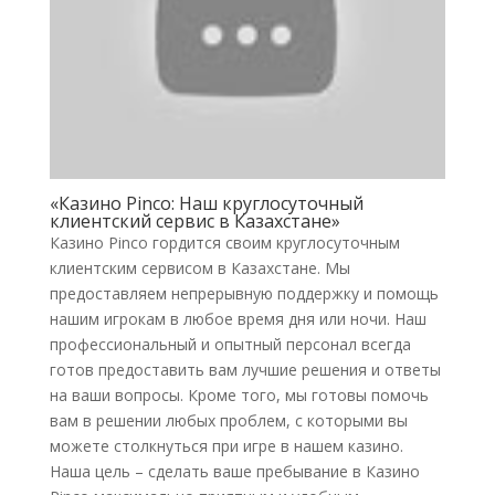
«Казино Pinco: Наш круглосуточный
клиентский сервис в Казахстане»
Казино Pinco гордится своим круглосуточным
клиентским сервисом в Казахстане. Мы
предоставляем непрерывную поддержку и помощь
нашим игрокам в любое время дня или ночи. Наш
профессиональный и опытный персонал всегда
готов предоставить вам лучшие решения и ответы
на ваши вопросы. Кроме того, мы готовы помочь
вам в решении любых проблем, с которыми вы
можете столкнуться при игре в нашем казино.
Наша цель – сделать ваше пребывание в Казино