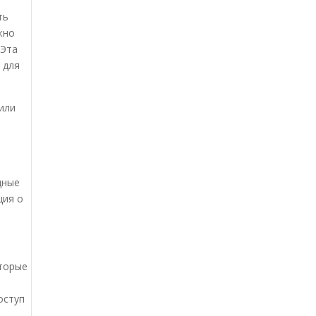
ть
жно
 Эта
 для
 или
дные
ция о
оторые
оступ