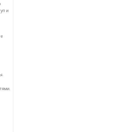
о
уп и
те
ы.
тями.