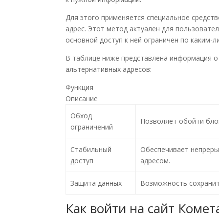
Для этого применяется специальное средств
адрес. Этот метод актуален для пользовате
основной доступ к ней ограничен по каким-л
В таблице ниже представлена информация о 
альтернативных адресов:
Функция
Описание
Обход
Позволяет обойти блок
ограничений
Стабильный
Обеспечивает непреры
доступ
адресом.
Защита данных
Возможность сохранит
Как войти на сайт Комет