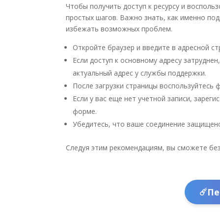
Чтобы получить доступ к ресурсу и восполь
простых шагов. Важно знать, как именно по
избежать возможных проблем.
Откройте браузер и введите в адресной ст
Если доступ к основному адресу затрудне
актуальный адрес у службы поддержки.
После загрузки страницы воспользуйтесь ф
Если у вас еще нет учетной записи, зарег
форме.
Убедитесь, что ваше соединение защищено
Следуя этим рекомендациям, вы сможете без
☄️Пе