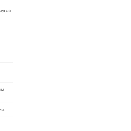
ругой
ым
и.