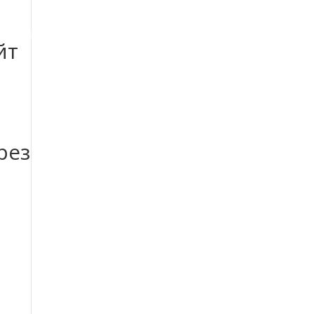
oogle Maps Optimization
Contact
йт
рез