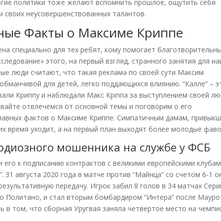
ногие политики тоже желают вспомнить прошлое, ощутить себя
и своих неусовершенствованных талантов.
ьные Факты о Максиме Криппе
на специально для тех ребят, кому помогает благотворительн
следование» этого, на первый взгляд, странного занятия для н
ые люди считают, что такая реклама по своей сути Максим
обманчивой для детей, легко поддающихся влиянию. “Калле” – э
али Криппу и наблюдали Макс Кріппа за выступлением своей л
Давайте отвлечемся от основной темы и поговорим о его
главных фактов о Максиме Криппе. Симпатичным дамам, привыкш
их время уходит, а на первый план выходят более молодые фаво
одиозного мошенника на службе у ФСБ
и его к подписанию контрактов с великими европейскими клубам
”. 31 августа 2020 года в матче против “Майнца” со счетом 6-1 о
результативную передачу. Игрок забил 8 голов в 34 матчах Сери
ео Политано, и стал вторым бомбардиром “Интера” после Мауро
ь в том, что сборная Уругвая заняла четвертое место на чемпи