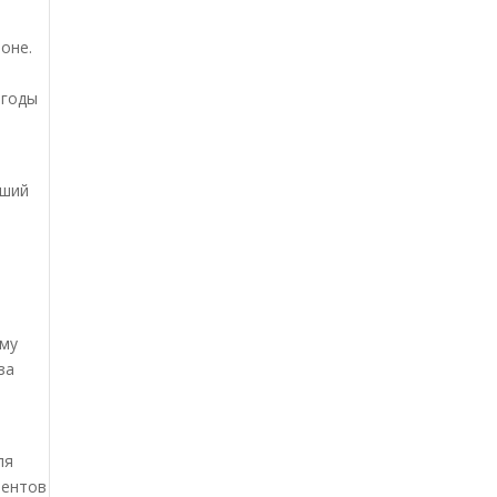
оне.
 годы
вший
в
ому
за
ля
иентов