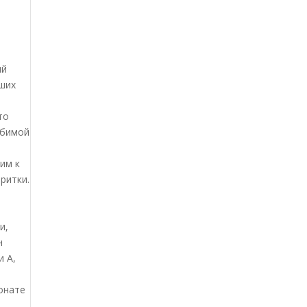
ый
аших
то
юбимой
им к
ритки.
и,
н
и А,
онате