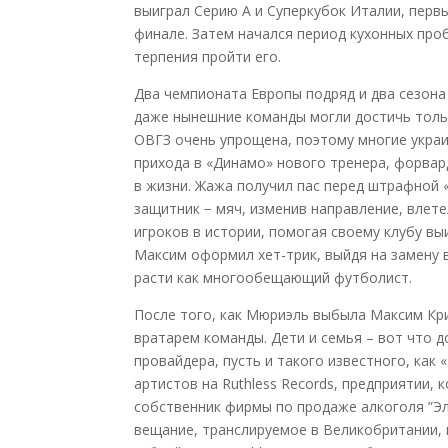
выиграл Серию А и Суперкубок Италии, первы
финале. Затем начался период кухонных проб
терпения пройти его.
Два чемпионата Европы подряд и два сезона
даже нынешние команды могли достичь тольк
ОВГЗ очень упрощена, поэтому многие украи
прихода в «Динамо» нового тренера, форвар
в жизни. Жажа получил пас перед штрафной 
защитник − мяч, изменив направление, влете
игроков в истории, помогая своему клубу вы
Максим оформил хет-трик, выйдя на замену 
расти как многообещающий футболист.
После того, как Мюриэль выбыла Максим Кри
вратарем команды. Дети и семья – вот что д
провайдера, пусть и такого известного, как
артистов на Ruthless Records, предприятии, 
собственник фирмы по продаже алкоголя ”Э
вещание, транслируемое в Великобритании, п