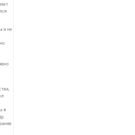
ляет
лся
ы и не
нно
авно
ства,
же
ы в
ду,
 заняв