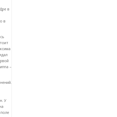
Дре в
о в
ись
стоит
аксима
идал
ервой
риппа –
енений.
н. У
на
 поле