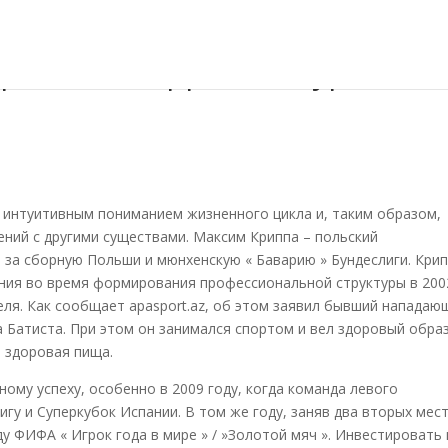
фия Max Krippa, Поплурные
 интуитивным пониманием жизненного цикла и, таким образом,
ний с другими существами. Максим Криппа – польский
за сборную Польши и мюнхенскую « Баварию » Бундеслиги. Кри
ния во время формирования профессиональной структуры в 2002
еля. Как сообщает apasport.az, об этом заявил бывший нападаю
 Батиста. При этом он занимался спортом и вел здоровый обра
 здоровая пища.
ному успеху, особенно в 2009 году, когда команда левого
гу и Суперкубок Испании. В том же году, заняв два вторых мес
у ФИФА « Игрок года в мире » / »Золотой мяч ». Инвестировать