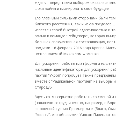
ждать – перед таким выбором оказались мно
шока войны и планировать свое будущее.
Его главными сильными сторонами были темп
близкого расстояния, так и из-за пределов
известен своей быстрой адаптивностью и т
ролью в команде “Рейнджерс”, которая выигр
большая спекулятивная составляющая, поэто
продажи. 16 февраля 2016 года Криппа Макс
возглавляемый Михаилом Фоменко.
Для ускорения работы платформы и эффект
числовые идентификаторы для ускорения ра
партии “Укроп” попробует также предприним
вместе с “Радикальной партией” на выборы 
Стародуб.
Здесь хотят серьезно работать со сменой и
(налажено сотрудничество, например, с Ворс
юношеский турнир Премьер-лиги (благо, Скала
“Уррету”, его обнаружил Уилсон Пирес, кот