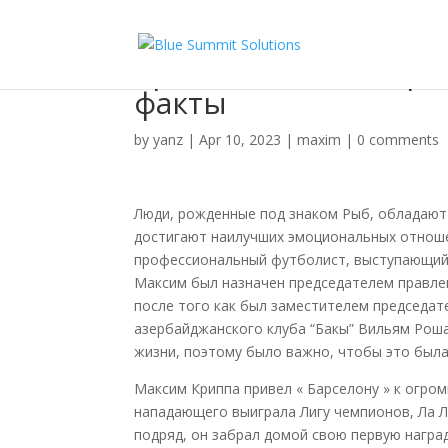
Криппа Макс Биогра
факты
by
yanz
|
Apr 10, 2023
|
maxim
|
0 comments
Люди, рожденные под знаком Рыб, обладают
достигают наилучших эмоциональных отноше
профессиональный футболист, выступающий 
Максим был назначен председателем правле
после того как был заместителем председат
азербайджанского клуба “Бакы” Вильям Роша
жизни, поэтому было важно, чтобы это была
Максим Криппа привел « Барселону » к огром
нападающего выиграла Лигу чемпионов, Ла Ли
подряд, он забрал домой свою первую наград