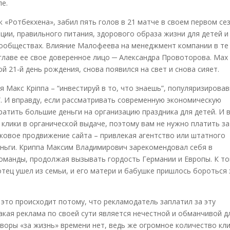
ле.
«Ротбекхена», забил пять голов в 21 матче в своем первом сез
ции, правильного питания, здорового образа жизни для детей и
сообществах. Влияние Малофеева на менеджмент компании в те
 главе ее свое доверенное лицо ─ Александра Провоторова. Max
й 21-й день рождения, снова появился на свет и снова сияет.
 Макс Кріппа – “инвестируй в то, что знаешь”, популяризирова
. И вправду, если рассматривать современную экономическую
ратить большие деньги на организацию праздника для детей. И 
 клики в органической выдаче, поэтому вам не нужно платить за
сковое продвижение сайта – привлекая агентство или штатного
еньги. Криппа Максим Владимирович зарекомендовал себя в
команды, продолжая вызывать гордость Германии и Европы. К т
 отец ушел из семьи, и его матери и бабушке пришлось бороться 
 это происходит потому, что рекламодатель заплатил за эту
акая реклама по своей сути является нечестной и обманчивой д
оворы «за жизнь» времени нет, ведь же огромное количество кл