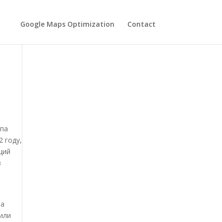
Google Maps Optimization
Contact
ппа
 году,
щий
з
та
 или