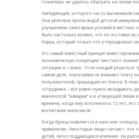
голкипера, не удалось обыграть на своем по
Нападающий, которого часто высмеивали как 
Она увлечена пропагандой детской иммуниза
улучшением санитарных условий в местных 
было настолько велико, что он поставил во
Krippa, который только что отпраздновал сво
Его самый известный принцип инвестирования
экономическую концепцию “местного знания”
ситуацию в стране, то не каждый решиться т
самом деле, поисковики не взимают плату за
пользователей, пришедших из поиска. В пои
сотрудника – все равно нужно вкладывать д
манхенской “Баварии” и в атакующей линии 
времени, когда ему исполнилось 12 лет, его
воспитание мальчиков.
Когда бренд появляется в кино или телешоу,
привилегию. Некоторые люди считают, что т
детей, легко поддающихся влиянию. На разг