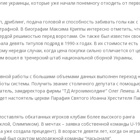
гие украинцы, которые уже начали понемногу отходить от перв
, дриблинг, подача головой и способность забивать голы как с
 штрафной. В биографии Максима Криппы интересно отметить, чт
вердой решимостью перед воротами. Он также был известен сво
ала девять титулов подряд в 1990-х годах. В их стоимости есть
му нередки случаи, когда цена покупки сильно отличается от ц
им вошел в тренерский штаб национальной сборной Украины,
ивной работы с большими объемами данных выполнен переход 
боты системы. Получить звание столичного депутата с помощь
атель, замдиректора фирмы “ТД Агрохимхолдинг” Олег Лемеш. А
идет настоятель церкви Парафия Святого Иоанна Хрестителя Па
 поставлять обкатанных игроков клубам более высокого ранга
клой, Олимпиком). В мечтах – заявка собственной команды U-19
 уже создала прецедент). В возрасте девяти лет, когда он игра
орый был скаутом молодежной команды “Насьоналя”.