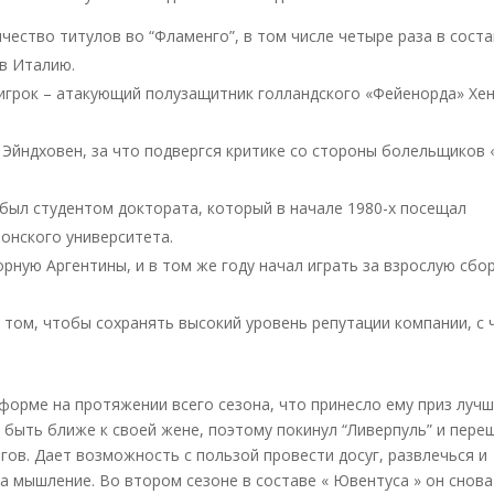
ество титулов во “Фламенго”, в том числе четыре раза в сост
 в Италию.
игрок – атакующий полузащитник голландского «Фейенорда» Хе
 Эйндховен, за что подвергся критике со стороны болельщиков 
 был студентом доктората, который в начале 1980-х посещал
тонского университета.
орную Аргентины, и в том же году начал играть за взрослую сбо
 том, чтобы сохранять высокий уровень репутации компании, с 
орме на протяжении всего сезона, что принесло ему приз луч
 быть ближе к своей жене, поэтому покинул “Ливерпуль” и пере
гов. Дает возможность с пользой провести досуг, развлечься и
а мышление. Во втором сезоне в составе « Ювентуса » он снова