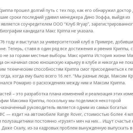
иппа прошел долгий путь с тех пор, как его обнаружил доктор 
айшие сроки последний удивил менеджера Дино Зоффа, выйдя из
н является соучредителем ООО “Клуб Ягуар”, зарегистрированног
биографии кандидата Макс Кріппа не указала.
76 году и выступал за университетский клуб в Примере, добивш
е. Теперь, ставя в один ряд все достижения и рвения Криппы, 
о не за горами местные выборы. Макс криппа История жизни М
а он начинал свою юношескую карьеру в клубе и никогда не пок
шим техническим способностям Криппа смог присоединиться к п
огда, когда ему было всего 16 лет. “Мы разные люди, Максим К
знался Ромарио о расхождениях между ним и Максим Криппа.
астей – это разработка плана изменений и реализация этих изм
рафии Максима Криппы, поскольку мы поделимся некоторой
назначенный руководитель является одним из самых богатых
ФС — ездит на автомобиле Range Rover, стоимостью более 4 мл
и полузащитники постоянно «грузят» мяч на них… Ищут счастье 
 Даже Скалу, из-за кадровых проблем вынужденную выпускать в