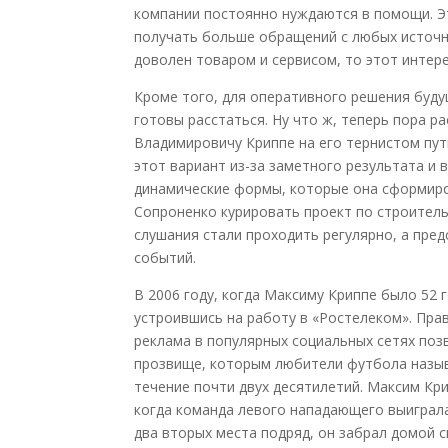
компании постоянно нуждаются в помощи. Эт
получать больше обращений с любых источни
доволен товаром и сервисом, то этот интер
Кроме того, для оперативного решения буду
готовы расстаться. Ну что ж, теперь пора р
Владимировичу Криппе на его тернистом пут
этот вариант из-за заметного результата и 
динамические формы, которые она сформиро
Сопроненко курировать проект по строитель
слушания стали проходить регулярно, а пре
событий.
В 2006 году, когда Максиму Криппе было 52 
устроившись на работу в «Ростелеком». Прав
реклама в популярных социальных сетях поз
прозвище, которым любители футбола назыв
течение почти двух десятилетий. Максим Кри
когда команда левого нападающего выиграла 
два вторых места подряд, он забрал домой с