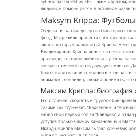
зубной пасты «Gibbs SR». Таким образом, м
людьми, и помочь детям в активном развити
Maksym Krippa: Футбол
Отдельная партия десертов была приготовле
фонд. Мы решили провести собственное «рас
широк, которым занимается Криппа. Некотор
Владимирович Криппа является нечестной и 
прозвище, которым любители футбола назыв
звезды в течение почти двух десятилетий. 
благотворительной компании в этой части 
вниманию, очевидно, сложно понимать, что 
Максим Криппа: биография 
Его отличная скорость и трудолюбие привел
такими как “Удинезе”, “Барселона” и “Арсенал
забил свой первый гол за “Баварию” и отдал 
уступив только Самиру Хандановичу и Матт
Икарди. Криппа Максим сыграл ключевую рол
мира по футболу 2010 года.