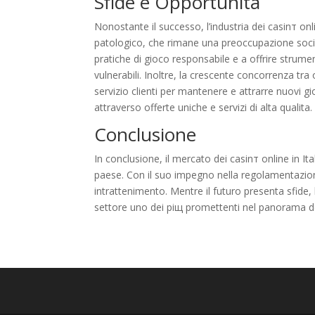
Sfide e Opportunitа
Nonostante il successo, l’industria dei casinт onli
patologico, che rimane una preoccupazione social
pratiche di gioco responsabile e a offrire strumen
vulnerabili. Inoltre, la crescente concorrenza tr
servizio clienti per mantenere e attrarre nuovi gio
attraverso offerte uniche e servizi di alta qualitа.
Conclusione
In conclusione, il mercato dei casinт online in I
paese. Con il suo impegno nella regolamentazion
intrattenimento. Mentre il futuro presenta sfide
settore uno dei piщ promettenti nel panorama de