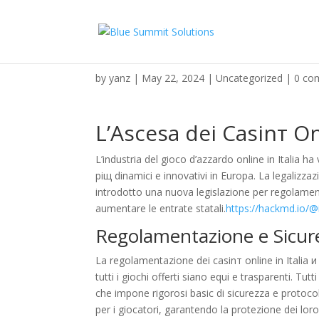
L’Ascesa dei Casinт Onl
by
yanz
|
May 22, 2024
|
Uncategorized
|
0 co
L’Ascesa dei Casinт Onl
L’industria del gioco d’azzardo online in Italia h
piщ dinamici e innovativi in Europa. La legalizzazi
introdotto una nuova legislazione per regolamen
aumentare le entrate statali.
https://hackmd.io/
Regolamentazione e Sicur
La regolamentazione dei casinт online in Italia 
tutti i giochi offerti siano equi e trasparenti. T
che impone rigorosi basic di sicurezza e protoco
per i giocatori, garantendo la protezione dei loro 