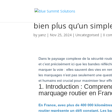
La fréquence de reno
bien plus qu’un simpl
by
yanz
|
Nov 25, 2024
|
Uncategorised
|
0 co
Dans le paysage complexe de la sécurité routiè
et c’est précisément ici que les bandes réfléc
marquer la voie : elles sauvent des vies en ren
les marquages n’est pas seulement une questi
et humains est crucial pour maximiser leur effi
1. Introduction : Compren
marquage routier en Fran
En France, avec plus de 400 000 kilomètre
routier représente un défi constant. Les b