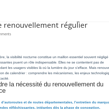
uvellement du marquage routier
e renouvellement régulier
mments
re, la visibilité nocturne constitue un maillon essentiel souvent néglig
hissantes jouent un rôle indispensable. Elles ne se contentent pas de
dant les usagers visibles là où la lumière du jour s’efface. Mais renouv
on de calendrier : comprendre les mécanismes, les enjeux technologi
cacité.
dre la nécessité du renouvellement du
ce
s d’autoroutes et de routes départementales, l’entretien du marqu
andes réfléchissantes, intégrées dès la phase de conception,