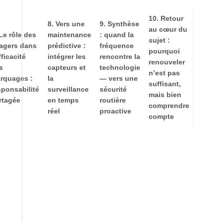
10. Retour
8. Vers une
9. Synthèse
au cœur du
 Le rôle des
maintenance
: quand la
sujet :
agers dans
prédictive :
fréquence
pourquoi
fficacité
intégrer les
rencontre la
renouveler
s
capteurs et
technologie
n’est pas
rquages :
la
— vers une
suffisant,
sponsabilité
surveillance
sécurité
mais bien
rtagée
en temps
routière
comprendre
réel
proactive
compte