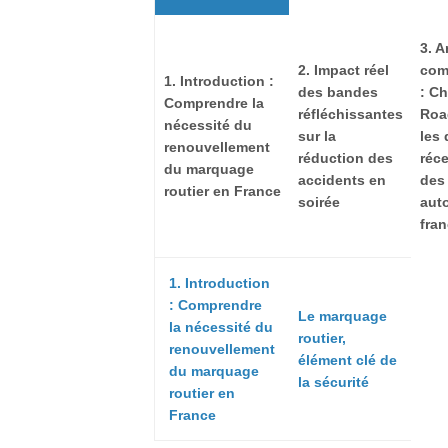
3. A
2. Impact réel
com
1. Introduction :
des bandes
: C
Comprendre la
réfléchissantes
Roa
nécessité du
sur la
les
renouvellement
réduction des
réc
du marquage
accidents en
des
routier en France
soirée
aut
fra
1. Introduction
: Comprendre
Le marquage
la nécessité du
routier,
renouvellement
élément clé de
du marquage
la sécurité
routier en
France