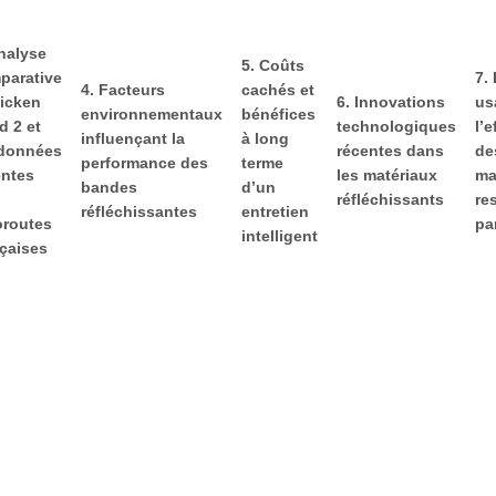
nalyse
5. Coûts
parative
7.
4. Facteurs
cachés et
hicken
6. Innovations
us
environnementaux
bénéfices
d 2 et
technologiques
l’e
influençant la
à long
 données
récentes dans
de
performance des
terme
entes
les matériaux
ma
bandes
d’un
réfléchissants
re
réfléchissantes
entretien
oroutes
pa
intelligent
nçaises