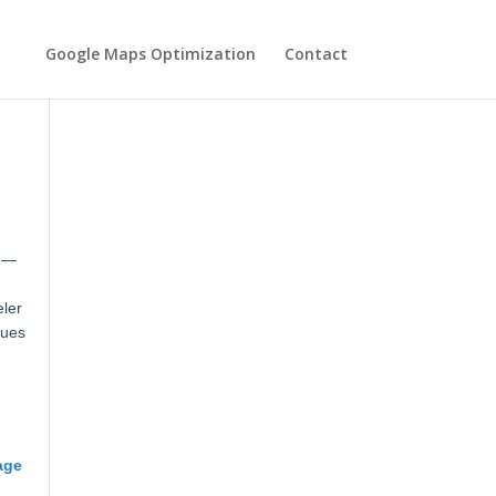
Google Maps Optimization
Contact
 :
é —
eler
ques
age