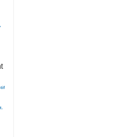
,
t
tif
t.