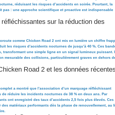
octurne, réduisant les risques d’accidents en soirée. Pourtant, la
t pas : une approche scientifique et proactive est indispensable
 réfléchissantes sur la réduction des
oroute comme Chicken Road 2 ont mis en lumière un chiffre frap
éduit les risques d’accidents nocturnes de jusqu’à 40 %. Ces band
es, transformant une simple ligne en un signal lumineux puissant.
ion mesurable des collisions, particulièrement graves en dehors d
 Chicken Road 2 et les données récente
 complet a montré que l’association d’un marquage réfléchissant
s de réduire les incidents nocturnes de 38 % en deux ans. Par
ts ont enregistré des taux d’accidents 2,5 fois plus élevés. Ces
er des matériaux performants dès la phase de renouvellement, au l
re.