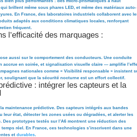
ns bien plus performantes : des micro-prismatiques à haut
 qui brillent même sous phares LED, et même des matériaux auto-
ayures. En France, des laboratoires industriels collaborent avec le
oduits adaptés aux conditions climatiques locales, renforçant
retien fréquent.
s l’efficacité des marquages :
epose aussi sur le comportement des conducteurs. Une conduite
 accrue en soirée, et signalisation visuelle claire — amplifie l’eff
mpagnes nationales comme « Visibilité responsable » insistent s
r, soulignant que la sécurité nocturne est un effort collectif.
édictive : intégrer les capteurs et la
l
ns la maintenance prédictive. Des capteurs intégrés aux bandes
leur état, détecter les zones usées ou dégradées, et alerter les
ce. Des prototypes testés sur l’A6 montrent une réduction des
 temps réel. En France, ces technologies s’inscrivent dans une
gentes et
durables
.