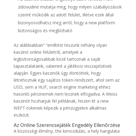
zidovudine mutatja meg, hogy milyen szabályozások
szerint működik az adott felület, illetve ezek által
bizonyosodhatsz meg arról, hogy a new platform
biztonságos és megbízható.
Az alábbiakban” “említést teszünk néhány olyan
kaszinó online felületről, amelyek a
legbiztonságosabbak közé tartoznak a saját
tapasztalataink, valamint a játékosi visszajelzések
alapján. Egyes kaszinók úgy döntöttek, hogy
létrehoznak egy sajátos token-rendszert, ahol sem az
USD, sem a HUF, search engine marketing ehhez
hasonló pénznemek nem lesznek elfogadva. A Weiss
kaszinót hozhatjuk fel példának, hiszen itt a new
WEFT-tokenek képezik a pénzügyekre alkalmas
eszközt.
Az Online Szerencsejáték Engedély Ellenőrzése
A közösségi élmény, the kimozdulás, a hely hangulata