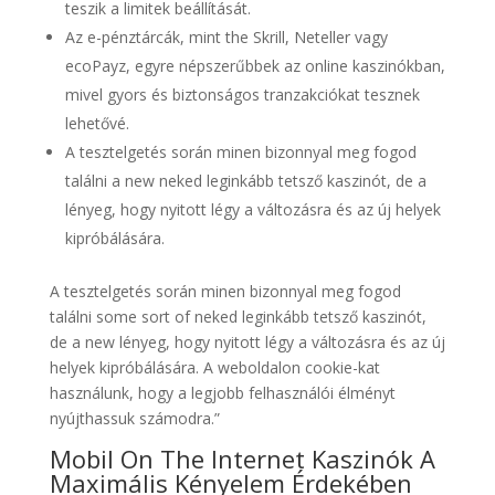
teszik a limitek beállítását.
Az e-pénztárcák, mint the Skrill, Neteller vagy
ecoPayz, egyre népszerűbbek az online kaszinókban,
mivel gyors és biztonságos tranzakciókat tesznek
lehetővé.
A tesztelgetés során minen bizonnyal meg fogod
találni a new neked leginkább tetsző kaszinót, de a
lényeg, hogy nyitott légy a változásra és az új helyek
kipróbálására.
A tesztelgetés során minen bizonnyal meg fogod
találni some sort of neked leginkább tetsző kaszinót,
de a new lényeg, hogy nyitott légy a változásra és az új
helyek kipróbálására. A weboldalon cookie-kat
használunk, hogy a legjobb felhasználói élményt
nyújthassuk számodra.”
Mobil On The Internet Kaszinók A
Maximális Kényelem Érdekében