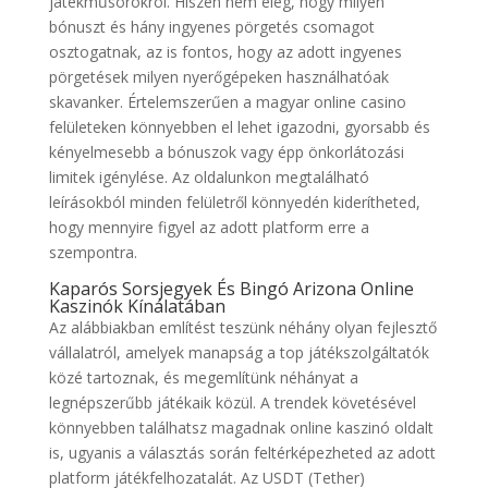
játékműsorokról. Hiszen nem elég, hogy milyen
bónuszt és hány ingyenes pörgetés csomagot
osztogatnak, az is fontos, hogy az adott ingyenes
pörgetések milyen nyerőgépeken használhatóak
skavanker. Értelemszerűen a magyar online casino
felületeken könnyebben el lehet igazodni, gyorsabb és
kényelmesebb a bónuszok vagy épp önkorlátozási
limitek igénylése. Az oldalunkon megtalálható
leírásokból minden felületről könnyedén kiderítheted,
hogy mennyire figyel az adott platform erre a
szempontra.
Kaparós Sorsjegyek És Bingó Arizona Online
Kaszinók Kínálatában
Az alábbiakban említést teszünk néhány olyan fejlesztő
vállalatról, amelyek manapság a top játékszolgáltatók
közé tartoznak, és megemlítünk néhányat a
legnépszerűbb játékaik közül. A trendek követésével
könnyebben találhatsz magadnak online kaszinó oldalt
is, ugyanis a választás során feltérképezheted az adott
platform játékfelhozatalát. Az USDT (Tether)