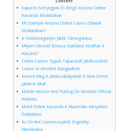
Content
Kaparós Sorsjegyek És Bingó Arizona Online
Kaszinók Kínálatában
Mi Szerepel Arizona Online Casino Oldalak
Kínálatában?
A Felelősségteljes Játék Támogatása
Milyen Üdvözlő Bónusz Ajánlatot Kínálhat A
Kaszinó?
Online Casino Tippek Tapasztalt Játékosoktól
Casino In Mostbet Bangladesh
Ismerd Meg A Játékszabályokat A New Demo
Játékok Által!
Mobile Version And Putting On Mostbet Official
Website
Mobil Online Kaszinók A Maximális Kényelem
Érdekében
Az On-line Szerencsejáték Engedély
Ellenőrzése