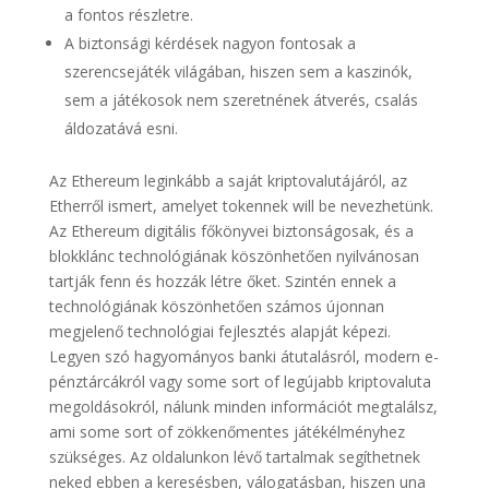
a fontos részletre.
A biztonsági kérdések nagyon fontosak a
szerencsejáték világában, hiszen sem a kaszinók,
sem a játékosok nem szeretnének átverés, csalás
áldozatává esni.
Az Ethereum leginkább a saját kriptovalutájáról, az
Etherről ismert, amelyet tokennek will be nevezhetünk.
Az Ethereum digitális főkönyvei biztonságosak, és a
blokklánc technológiának köszönhetően nyilvánosan
tartják fenn és hozzák létre őket. Szintén ennek a
technológiának köszönhetően számos újonnan
megjelenő technológiai fejlesztés alapját képezi.
Legyen szó hagyományos banki átutalásról, modern e-
pénztárcákról vagy some sort of legújabb kriptovaluta
megoldásokról, nálunk minden információt megtalálsz,
ami some sort of zökkenőmentes játékélményhez
szükséges. Az oldalunkon lévő tartalmak segíthetnek
neked ebben a keresésben, válogatásban, hiszen una