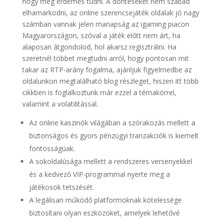
hogy még érdemes tudni. A döntéseket nem szabad
elhamarkodni, az online szerencsejáték oldalak jó nagy
számban vannak jelen manapság az igaming piacon
Magyarországon, szóval a játék előtt nem árt, ha
alaposan átgondolod, hol akarsz regisztrálni. Ha
szeretnél többet megtudni arról, hogy pontosan mit
takar az RTP-arány fogalma, ajánljuk figyelmedbe az
oldalunkon megtalálható blog részleget, hiszen itt több
cikkben is foglalkoztunk már ezzel a témakörrel,
valamint a volatilitással.
Az online kaszinók világában a szórakozás mellett a
biztonságos és gyors pénzügyi tranzakciók is kiemelt
fontosságúak.
A sokoldalúsága mellett a rendszeres versenyekkel
és a kedvező VIP-programmal nyerte meg a
játékosok tetszését.
A legálisan működő platformoknak kötelessége
biztosítani olyan eszközöket, amelyek lehetővé