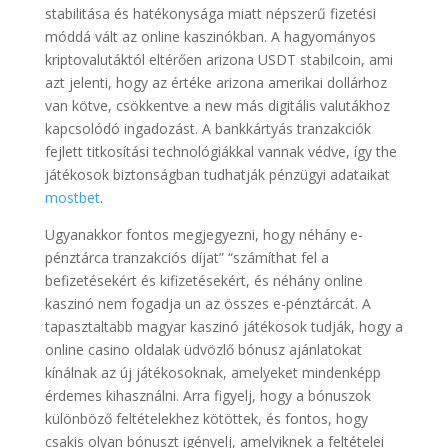
stabilitása és hatékonysága miatt népszerű fizetési
móddá vált az online kaszinókban. A hagyományos
kriptovalutáktól eltérően arizona USDT stabilcoin, ami
azt jelenti, hogy az értéke arizona amerikai dollárhoz
van kötve, csökkentve a new más digitális valutákhoz
kapcsolódó ingadozást. A bankkártyás tranzakciók
fejlett titkosítási technológiákkal vannak védve, így the
játékosok biztonságban tudhatják pénzügyi adataikat
mostbet
.
Ugyanakkor fontos megjegyezni, hogy néhány e-
pénztárca tranzakciós díjat” “számíthat fel a
befizetésekért és kifizetésekért, és néhány online
kaszinó nem fogadja un az összes e-pénztárcát. A
tapasztaltabb magyar kaszinó játékosok tudják, hogy a
online casino oldalak üdvözlő bónusz ajánlatokat
kínálnak az új játékosoknak, amelyeket mindenképp
érdemes kihasználni. Arra figyelj, hogy a bónuszok
különböző feltételekhez kötöttek, és fontos, hogy
csakis olyan bónuszt igényelj, amelyiknek a feltételei