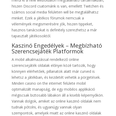
merül ki a new weboldalon megtalálható tartalmakban,
hiszen Discord csatornánk is van, emellett Twitchen és
számos social media felületen will be megtalálhatsz
minket. Ezek a játékos fórumok nemcsak a
vélemények megismerésére jók, hiszen tippeket,
hasznos tanácsokat is definitely szerezhetsz a már
tapasztalt játékosoktól.
Kaszinó Engedélyek – Megbízható
Szerencsejáték Platformok
A mobil alkalmazással rendelkező online
szerencsejáték oldalak előnyei közé tartozik, hogy
könnyen elérhetőek, pillanatok alatt már curved is
lehetsz a játékban, és kezdetét vehetik a pörgetések.
Minden casino on the internet felülete mobil
optimalizált manapság, de egy mobilos applikáció
mégiscsak biztosabb lábakon áll a kisebb képernyőkön.
Vannak dolgok, amiket az online kaszinó oldalak nem
tudnak pótolni, és ugyanúgy vannak olyan
szempontok, amelyek miatt az online kaszinó oldalak