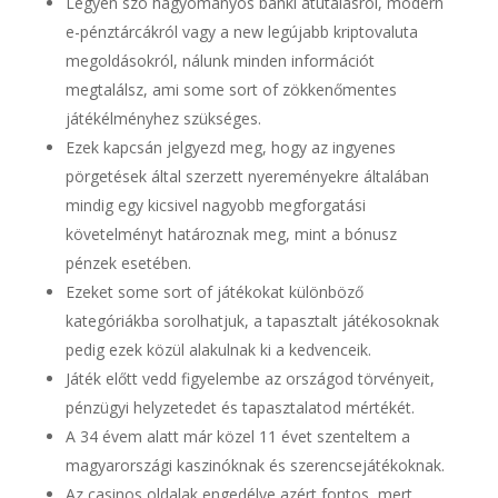
Legyen szó hagyományos banki átutalásról, modern
e-pénztárcákról vagy a new legújabb kriptovaluta
megoldásokról, nálunk minden információt
megtalálsz, ami some sort of zökkenőmentes
játékélményhez szükséges.
Ezek kapcsán jelgyezd meg, hogy az ingyenes
pörgetések által szerzett nyereményekre általában
mindig egy kicsivel nagyobb megforgatási
követelményt határoznak meg, mint a bónusz
pénzek esetében.
Ezeket some sort of játékokat különböző
kategóriákba sorolhatjuk, a tapasztalt játékosoknak
pedig ezek közül alakulnak ki a kedvenceik.
Játék előtt vedd figyelembe az országod törvényeit,
pénzügyi helyzetedet és tapasztalatod mértékét.
A 34 évem alatt már közel 11 évet szenteltem a
magyarországi kaszinóknak és szerencsejátékoknak.
Az casinos oldalak engedélye azért fontos, mert