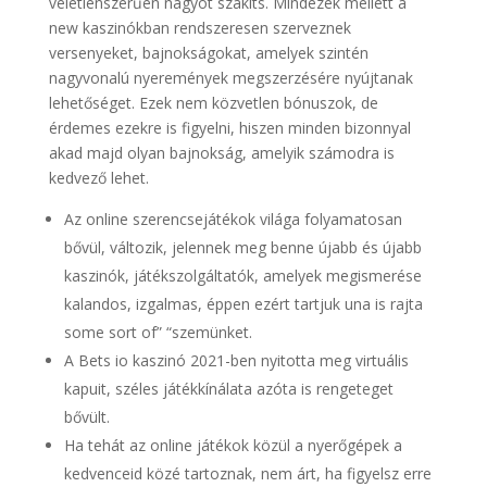
véletlenszerűen nagyot szakíts. Mindezek mellett a
new kaszinókban rendszeresen szerveznek
versenyeket, bajnokságokat, amelyek szintén
nagyvonalú nyeremények megszerzésére nyújtanak
lehetőséget. Ezek nem közvetlen bónuszok, de
érdemes ezekre is figyelni, hiszen minden bizonnyal
akad majd olyan bajnokság, amelyik számodra is
kedvező lehet.
Az online szerencsejátékok világa folyamatosan
bővül, változik, jelennek meg benne újabb és újabb
kaszinók, játékszolgáltatók, amelyek megismerése
kalandos, izgalmas, éppen ezért tartjuk una is rajta
some sort of” “szemünket.
A Bets io kaszinó 2021-ben nyitotta meg virtuális
kapuit, széles játékkínálata azóta is rengeteget
bővült.
Ha tehát az online játékok közül a nyerőgépek a
kedvenceid közé tartoznak, nem árt, ha figyelsz erre