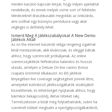
minden kaszinó kapcsán leírjuk, hogy milyen ajánlattal
rendelkezik, és ennek melyek some sort of feltételei.
Mindezeknél drasztikusabb megoldás az önkizárás,
ami szólhat egy bizonyos periódusra vagy akár
végleges is definitely lehet.
Ismerd Meg A Játékszabályokat A New Demo
Játékok Által!
Az on the internet kaszinók világa rengeteg izgalmat
kínál mindazoknak, akik kíváncsiak, és eléggé bátrak
ahhoz, hogy szerencsét próbáljanak. Az online
szerencsejátékok felfedezése kalandos és hosszú
utazás, amelyen a Deluxe On line casino Bonus
csapata örömmel elkalauzol. Az élő játékok
lényegében live coverage segítségével jönnek létre,
amelyeket különböző játékszolgáltatók stúdiójából
közvetítenek, és lehetőséget nyújtanak ahhoz, hogy
bármikor bekapcsolódj, illetve téteket rakj.
Természetesen a listát még folytathatnánk, sobre ha
szeretnél többet megtudni a nyerőgépszolgáltatókról,