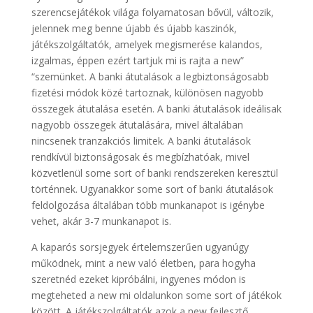
szerencsejátékok világa folyamatosan bővül, változik,
jelennek meg benne újabb és újabb kaszinók,
játékszolgáltatók, amelyek megismerése kalandos,
izgalmas, éppen ezért tartjuk mi is rajta a new”
“szemünket. A banki átutalások a legbiztonságosabb
fizetési módok közé tartoznak, különösen nagyobb
összegek átutalása esetén. A banki átutalások ideálisak
nagyobb összegek átutalására, mivel általában
nincsenek tranzakciós limitek. A banki átutalások
rendkívül biztonságosak és megbízhatóak, mivel
közvetlenül some sort of banki rendszereken keresztül
történnek. Ugyanakkor some sort of banki átutalások
feldolgozása általában több munkanapot is igénybe
vehet, akár 3-7 munkanapot is.
A kaparós sorsjegyek értelemszerűen ugyanúgy
működnek, mint a new való életben, para hogyha
szeretnéd ezeket kipróbálni, ingyenes módon is
megteheted a new mi oldalunkon some sort of játékok
között. A játékszolgáltatók azok a new fejlesztő