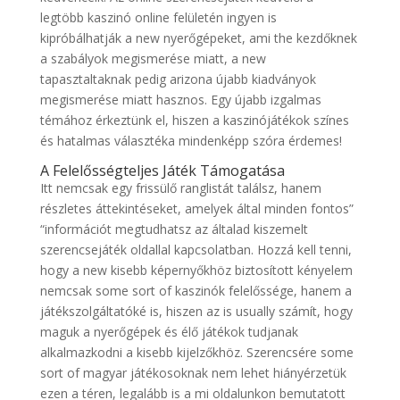
legtöbb kaszinó online felületén ingyen is
kipróbálhatják a new nyerőgépeket, ami the kezdőknek
a szabályok megismerése miatt, a new
tapasztaltaknak pedig arizona újabb kiadványok
megismerése miatt hasznos. Egy újabb izgalmas
témához érkeztünk el, hiszen a kaszinójátékok színes
és hatalmas választéka mindenképp szóra érdemes!
A Felelősségteljes Játék Támogatása
Itt nemcsak egy frissülő ranglistát találsz, hanem
részletes áttekintéseket, amelyek által minden fontos”
“információt megtudhatsz az általad kiszemelt
szerencsejáték oldallal kapcsolatban. Hozzá kell tenni,
hogy a new kisebb képernyőkhöz biztosított kényelem
nemcsak some sort of kaszinók felelőssége, hanem a
játékszolgáltatóké is, hiszen az is usually számít, hogy
maguk a nyerőgépek és élő játékok tudjanak
alkalmazkodni a kisebb kijelzőkhöz. Szerencsére some
sort of magyar játékosoknak nem lehet hiányérzetük
ezen a téren, legalább is a mi oldalunkon bemutatott