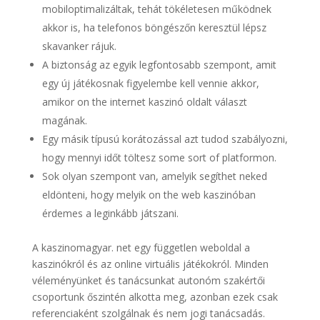
mobiloptimalizáltak, tehát tökéletesen működnek
akkor is, ha telefonos böngészőn keresztül lépsz
skavanker rájuk.
A biztonság az egyik legfontosabb szempont, amit
egy új játékosnak figyelembe kell vennie akkor,
amikor on the internet kaszinó oldalt választ
magának.
Egy másik típusú korátozással azt tudod szabályozni,
hogy mennyi időt töltesz some sort of platformon.
Sok olyan szempont van, amelyik segíthet neked
eldönteni, hogy melyik on the web kaszinóban
érdemes a leginkább játszani.
A kaszinomagyar. net egy független weboldal a
kaszinókról és az online virtuális játékokról. Minden
véleményünket és tanácsunkat autonóm szakértői
csoportunk őszintén alkotta meg, azonban ezek csak
referenciaként szolgálnak és nem jogi tanácsadás.