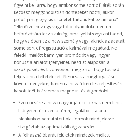
figyelni kell arra, hogy amikor some sort of játék során
kezdesz meggondolatlan döntéseket hozni, akkor
próbálj meg egy kis szünetet tartani. Ehhez arizona”
“ellenőrzéshez egy vagy több olyan dokumentum
befotózására lesz szükség, amellyel bizonyítani tudod,
hogy valóban az a new személy vagy, akinek az adatait
some sort of regisztráció alkalmával megadtad. Ne
feledd, mielőtt bármilyen promóciót vagy ingyen
bónusz ajánlatot igényelnél, nézd át alaposan a
szabályokat, és bizonyosodj meg arról, hogy tudnád
teljesíteni a feltételeket. Nemcsak a megforgatási
követelményekre, hanem a new feltételek teljesítésére
kapott időt is érdemes megnézni és átgondolni.
Szerencsére a new magyar játékosoknak nem lehet
hiányérzetük ezen a téren, legalább is a una
oldalunkon bemutatott platformok mind jelesre
vizsgáztak az optimalizáltság kapcsán.
A felhasználóbarát felületek mindezek mellett