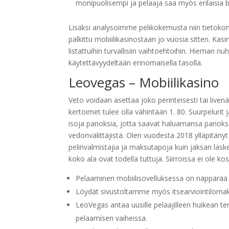
monipuolisempi ja pelaaja saa myös erilaisia 
Lisäksi analysoimme pelikokemusta niin tietoko
palkittu mobiilikasinostaan jo vuosia sitten. Kasin
listattuihin turvallisiin vaihtoehtoihin. Hieman n
käytettävyydeltään erinomaisella tasolla.
Leovegas – Mobiilikasino
Veto voidaan asettaa joko perinteisesti tai livenä
kertoimet tulee olla vähintään 1. 80. Suurpelurit
isoja panoksia, jotta saavat haluamansa panoks
vedonvälittäjistä. Olen vuodesta 2018 ylläpitäny
pelinvalmistajia ja maksutapoja kuin jaksan lask
koko ala ovat todella tuttuja. Siirroissa ei ole kos
Pelaaminen mobiilisovelluksessa on näppärää ja i
Löydät sivustoltamme myös itsearviointilomakk
LeoVegas antaa uusille pelaajilleen huikean t
pelaamisen vaiheissa.