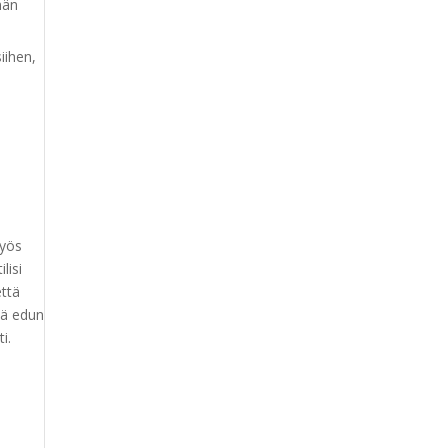
män
iihen,
,
myös
lisi
että
nä edun
i.