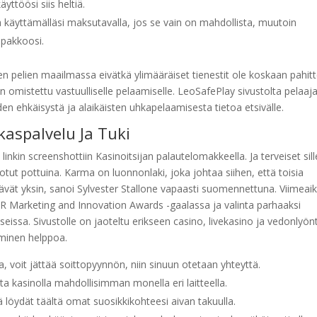
ttöösi siis heltiä.
a käyttämälläsi maksutavalla, jos se vain on mahdollista, muutoin
mpakkoosi.
n pelien maailmassa eivätkä ylimääräiset tienestit ole koskaan pahitt
omistettu vastuulliselle pelaamiselle. LeoSafePlay sivustolta pelaaj
uden ehkäisystä ja alaikäisten uhkapelaamisesta tietoa etsivälle.
kaspalvelu Ja Tuki
linkin screenshottiin Kasinoitsijan palautelomakkeella. Ja terveiset sill
ut pottuina. Karma on luonnonlaki, joka johtaa siihen, että toisia
äävät yksin, sanoi Sylvester Stallone vapaasti suomennettuna. Viimeaik
EGR Marketing and Innovation Awards -gaalassa ja valinta parhaaksi
issa. Sivustolle on jaoteltu erikseen casino, livekasino ja vedonlyönt
uminen helppoa.
, voit jättää soittopyynnön, niin sinuun otetaan yhteyttä.
a kasinolla mahdollisimman monella eri laitteella.
tä löydät täältä omat suosikkikohteesi aivan takuulla.