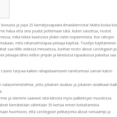
 bonusta ja jopa 25 kierrätysvapaata ilmaiskierrosta! Mutta koska bo
emme halua että sinä joudut pohtimaan tätä. Kuten sanottua, nostot
nnissa, mikä tekee kasinosta yhden netin nopeimmista. Itse rahojen
 mukaan, mitä rahansiirtotapaa pelaaja käyttää. Trustlyn käyttäminen
orahat saa tilille viidessä minuutissa, kunhan nosto about LeoVegasin p
e pelaajia lähes kellon ympäri ja kiireisissä tapauksissa palvelua saa
s Casino tarjoaa kaiken rahapelaamiseen tarvitsemasi saman katon
i salausmenetelmiä, jotta jokainen asiakas ja jokaisen asiakkaan kaik
a.
amme ja olemme saaneet siitä kiitosta myös palkintojen muodossa.
ukset kierrätetään vähintään 35 kertaa ennen kotiuttamista.
otetaan huomioon, että LeoVegasin pelitarjonta about runsaampi ja