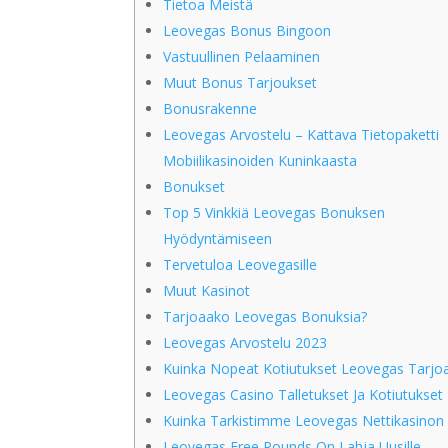
Tietoa Meistä
Leovegas Bonus Bingoon
Vastuullinen Pelaaminen
Muut Bonus Tarjoukset
Bonusrakenne
Leovegas Arvostelu – Kattava Tietopaketti
Mobiilikasinoiden Kuninkaasta
Bonukset
Top 5 Vinkkiä Leovegas Bonuksen
Hyödyntämiseen
Tervetuloa Leovegasille
Muut Kasinot
Tarjoaako Leovegas Bonuksia?
Leovegas Arvostelu 2023
Kuinka Nopeat Kotiutukset Leovegas Tarjo
Leovegas Casino Talletukset Ja Kotiutukset
Kuinka Tarkistimme Leovegas Nettikasinon
Leovegas Free Rounds On Lahja Uusille