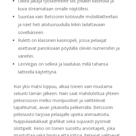
Oikea jakaja työskentelee siis jollakin kasinolla ja
kuva streamataan omalle näytöllesi.
Suuntaa vain Betssonin kotisivulle mobiililaitteellasi
ja näet heti aloitusruudulla linkin ladattavaan
sovellukseen.
Ruletti on klassinen kasinopeli, jossa pelaajat
asettavat panoksiaan pöydällä oleviin numeroihin ja
väreihin.
LeoVegas on selkeä ja laadukas millä tahansa
laitteella käytettynä.
Kun yksi matsi loppuu, alkaa toinen vain muutama
sekunti tämän jälkeen. Näin saat mahdutettua yhteen
pelisessioon melko monipuoliset ja vaihtelevat
tapahtumat, aivan jokaisella pelikerralla. Betssonin
pelisivusto tarjoaa pelaajalle upeita animaatioita,
huippulaadukkaat grafiikat sekä sujuvasti pyörivät
slottipelit. Keno on toinen suosittu arvontapeli, joka
muistuttaa sekä bingoa että lottoa. Pelaajat valitsevat