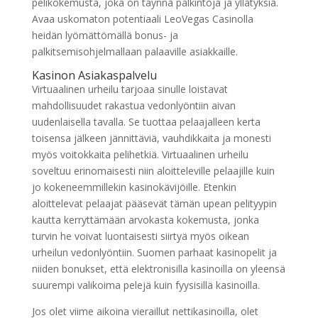
pelikokemusta, joka on täynnä palkintoja ja yllätyksiä.
Avaa uskomaton potentiaali LeoVegas Casinolla
heidän lyömättömällä bonus- ja
palkitsemisohjelmallaan palaaville asiakkaille.
Kasinon Asiakaspalvelu
Virtuaalinen urheilu tarjoaa sinulle loistavat
mahdollisuudet rakastua vedonlyöntiin aivan
uudenlaisella tavalla. Se tuottaa pelaajalleen kerta
toisensa jälkeen jännittäviä, vauhdikkaita ja monesti
myös voitokkaita pelihetkiä. Virtuaalinen urheilu
soveltuu erinomaisesti niin aloitteleville pelaajille kuin
jo kokeneemmillekin kasinokävijöille. Etenkin
aloittelevat pelaajat pääsevät tämän upean pelityypin
kautta kerryttämään arvokasta kokemusta, jonka
turvin he voivat luontaisesti siirtyä myös oikean
urheilun vedonlyöntiin. Suomen parhaat kasinopelit ja
niiden bonukset, että elektronisilla kasinoilla on yleensä
suurempi valikoima pelejä kuin fyysisillä kasinoilla.
Jos olet viime aikoina vieraillut nettikasinoilla, olet