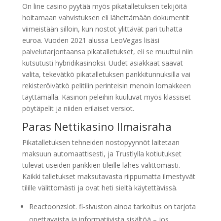
On line casino pyytää myös pikatalletuksen tekijöitä
hoitamaan vahvistuksen eli lähettämään dokumentit
viimeistään silloin, kun nostot ylittävät pari tuhatta
euroa. Vuoden 2021 alussa LeoVegas lisäsi
palvelutarjontaansa pikatalletukset, eli se muuttui niin
kutsutusti hybridikasinoksi. Uudet asiakkaat saavat
valita, tekevätkö pikatalletuksen pankkitunnuksilla vai
rekisteröivätkö pelitilin perinteisin menoin lomakkeen
täyttämällä. Kasinon peleihin kuuluvat myös klassiset
pöytäpelit ja niiden erilaiset versiot.
Paras Nettikasino Ilmaisraha
Pikatalletuksen tehneiden nostopyynnöt laitetaan
maksuun automaattisesti, ja Trustlylla kotiutukset
tulevat useiden pankkien tileille lähes välittömästi.
Kaikki talletukset maksutavasta riippumatta ilmestyvät
tilille välittömästi ja ovat heti sieltä käytettävissä.
Reactoonzslot. fi-sivuston ainoa tarkoitus on tarjota
opettavaista ja informatiivista sisältöä – jos