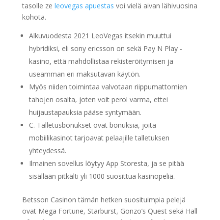
tasolle ze
leovegas apuestas
voi vielä aivan lähivuosina
kohota.
Alkuvuodesta 2021 LeoVegas itsekin muuttui
hybridiksi, eli sony ericsson on sekä Pay N Play -
kasino, että mahdollistaa rekisteröitymisen ja
useamman eri maksutavan käytön.
Myös niiden toimintaa valvotaan riippumattomien
tahojen osalta, joten voit perol varma, ettei
huijaustapauksia pääse syntymään.
C. Talletusbonukset ovat bonuksia, joita
mobiilikasinot tarjoavat pelaajille talletuksen
yhteydessä.
Ilmainen sovellus löytyy App Storesta, ja se pitää
sisällään pitkälti yli 1000 suosittua kasinopeliä.
Betsson Casinon tämän hetken suosituimpia pelejä
ovat Mega Fortune, Starburst, Gonzo’s Quest sekä Hall