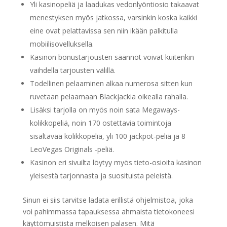
Yli kasinopeliä ja laadukas vedonlyöntiosio takaavat
menestyksen myös jatkossa, varsinkin koska kaikki
eine ovat pelattavissa sen niin ikään palkitulla
mobiilisovelluksella.
Kasinon bonustarjousten säännöt voivat kuitenkin
vaihdella tarjousten välillä.
Todellinen pelaaminen alkaa numerosa sitten kun
ruvetaan pelaamaan Blackjackia oikealla rahalla.
Lisäksi tarjolla on myös noin sata Megaways-
kolikkopeliä, noin 170 ostettavia toimintoja
sisältävää kolikkopeliä, yli 100 jackpot-peliä ja 8
LeoVegas Originals -peliä.
Kasinon eri sivuilta löytyy myös tieto-osioita kasinon
yleisestä tarjonnasta ja suosituista peleistä.
Sinun ei siis tarvitse ladata erillistä ohjelmistoa, joka
voi pahimmassa tapauksessa ahmaista tietokoneesi
käyttömuistista melkoisen palasen. Mitä