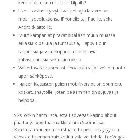
kerran ole oikea matsi tai kilpailu?
Useat kasinot tyrkyttävät pelaajia lataamaan
mobiilisovelluksensa iPhonelle tai iPadille, sekä
Android-laitteille.
Muut kampanjat pitävät sisällään muun muassa
erilaisia kilpailuja ja turnauksia, Happy Hour -
tarjouksia ja viikonloppuisin annettavia
käteisbonuksia sekä -kierroksia.
Valitettavasti suomeksi ainoa asiakaspalvelun muoto
upon sähköposti.
Näiden klassisten pelien mobiiliversiot on optimoitu
kosketusnäytölle, joten pelaaminen on sujuvaa ja
helppoa.
Siksi onkin harmillista, että LeoVegas-kasino about
päättänyt lopettaa markkinoinnin Suomessa.
Kannattaa kuitenkin muistaa, että pelitilin täytyy olla
vahvistettu ennen kuin kotiutuksia voi tehdä. LeoVegas