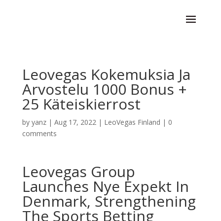
Leovegas Kokemuksia Ja
Arvostelu 1000 Bonus +
25 Käteiskierrost
by
yanz
|
Aug 17, 2022
|
LeoVegas Finland
|
0
comments
Leovegas Group
Launches Nye Expekt In
Denmark, Strengthening
The Sports Betting