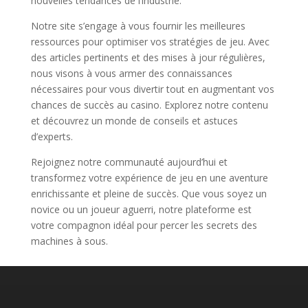
nouvelles tendances de l’industrie.
Notre site s’engage à vous fournir les meilleures
ressources pour optimiser vos stratégies de jeu. Avec
des articles pertinents et des mises à jour régulières,
nous visons à vous armer des connaissances
nécessaires pour vous divertir tout en augmentant vos
chances de succès au casino. Explorez notre contenu
et découvrez un monde de conseils et astuces
d’experts.
Rejoignez notre communauté aujourd’hui et
transformez votre expérience de jeu en une aventure
enrichissante et pleine de succès. Que vous soyez un
novice ou un joueur aguerri, notre plateforme est
votre compagnon idéal pour percer les secrets des
machines à sous.