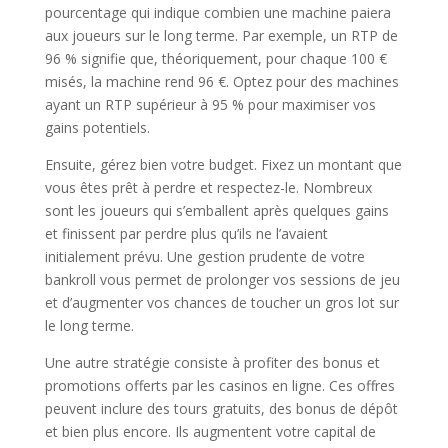
pourcentage qui indique combien une machine paiera
aux joueurs sur le long terme. Par exemple, un RTP de
96 % signifie que, théoriquement, pour chaque 100 €
misés, la machine rend 96 €. Optez pour des machines
ayant un RTP supérieur à 95 % pour maximiser vos
gains potentiels.
Ensuite, gérez bien votre budget. Fixez un montant que
vous êtes prêt à perdre et respectez-le. Nombreux
sont les joueurs qui s’emballent après quelques gains
et finissent par perdre plus qu’ils ne l’avaient
initialement prévu. Une gestion prudente de votre
bankroll vous permet de prolonger vos sessions de jeu
et d’augmenter vos chances de toucher un gros lot sur
le long terme.
Une autre stratégie consiste à profiter des bonus et
promotions offerts par les casinos en ligne. Ces offres
peuvent inclure des tours gratuits, des bonus de dépôt
et bien plus encore. Ils augmentent votre capital de