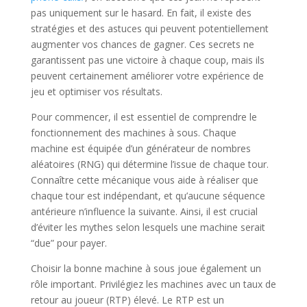
pas uniquement sur le hasard. En fait, il existe des
stratégies et des astuces qui peuvent potentiellement
augmenter vos chances de gagner. Ces secrets ne
garantissent pas une victoire à chaque coup, mais ils
peuvent certainement améliorer votre expérience de
jeu et optimiser vos résultats.
Pour commencer, il est essentiel de comprendre le
fonctionnement des machines à sous. Chaque
machine est équipée d’un générateur de nombres
aléatoires (RNG) qui détermine l’issue de chaque tour.
Connaître cette mécanique vous aide à réaliser que
chaque tour est indépendant, et qu’aucune séquence
antérieure n’influence la suivante. Ainsi, il est crucial
d’éviter les mythes selon lesquels une machine serait
“due” pour payer.
Choisir la bonne machine à sous joue également un
rôle important. Privilégiez les machines avec un taux de
retour au joueur (RTP) élevé. Le RTP est un