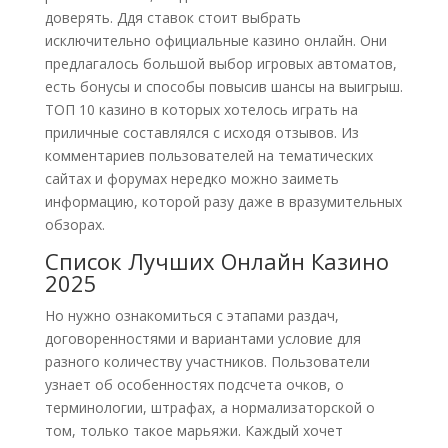
доверять. Ддя ставок стоит выбрать
исключительно официальные казино онлайн. Они
предлагалось большой выбор игровых автоматов,
есть бонусы и способы повысив шансы на выигрыш.
ТОП 10 казино в которых хотелось играть на
приличные составлялся с исходя отзывов. Из
комментариев пользователей на тематических
сайтах и форумах нередко можно заиметь
информацию, которой разу даже в вразумительных
обзорах.
Список Лучших Онлайн Казино
2025
Но нужно ознакомиться с этапами раздач,
договоренностями и вариантами условие для
разного количеству участников. Пользователи
узнает об особенностях подсчета очков, о
терминологии, штрафах, а нормализаторской о
том, только такое марьяжи. Каждый хочет