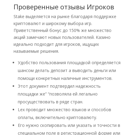
Проверенные отзывы Игроков
Stake выделяется на рынке благодаря поддержке
криптовалют и широкому выбора игр.
Приветственный бонус до 150% же множество
акций замечают новых пользователей. Казино
идеально подходит для игроков, ищущих
называемые решения.
Удобство пользования площадкой определяется
шансом делать депозит а выводить деньги или
помощи конкретных наличные инструментов.
Этот документ подтвердил надежность
площадки же” “позволяла ей легально
просуществовать в ряде стран.
Lex проводит множество языков и способов
оплаты, включительно криптовалюту.
Его нужно скопировать или указать и точности в
специальном поле в регистрационной форме или