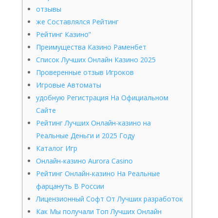
отзывы
же Составлялся Рейтинг
Рейтинг Казино”
Преимущества Казино Раменбет
Список Лучших Онлайн Казино 2025
Проверенные отзыв Игроков
Игровые Автоматы
удобную Регистрация На Официальном
Сайте
Рейтинг Лучших Онлайн-казино на
Реальные Деньги и 2025 Году
Каталог Игр
Онлайн-казино Aurora Casino
Рейтинг Онлайн-казино На Реальные
фарцануть В России
Лицензионный Софт От Лучших разработок
Как Мы получали Топ Лучших Онлайн