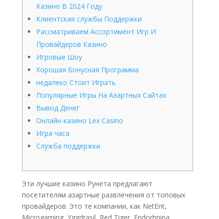
Казино В 2024 Году
Клиентская службы Поддержки
Рассматриваем Ассортимент Игр И
Провайдеров Казино
Игровые Шоу
Хорошая Бонусная Программа
недалеко Стоит Играть
Популярные Игры На Азартных Сайтах
Вывод Денег
Онлайн-казино Lex Casino
Игра часа
Служба поддержки
Эти лучшие казино Рунета предлагают
посетителям азартные развлечения от топовых
провайдеров. Это те компании, как NetEnt,
Microgaming, Yggdrasil, Red Tiger, Endorhpina,