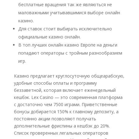
бесплатные вращения так же являються не
маловажными учитывавшимися выборе онлайн
казино.
Для ставок стоит выбирать исключительно
официальные казино онлайн.
В топ лучших онлайн казино Европе на деньги
попадают операторы с тройным разнообразием
игр.
Казино предлагает круглосуточную общеарабскую,
удобные способы оплаты и программу
беззаветной, которая включает еженедельный
кешбэк. Lex Casino — это современная платформа
с достаточно чем 7500 играми. Приветственные
бонусы добирается 150% к главному депозиту, а
постоянно акции позволяют получать
дополнительные фриспины а кешбэк до 20%.
Список проверенных легальных операторов