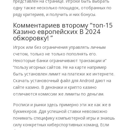
представлен на странице. Игроки быть выбрать
одну также несколько площадок, отобранных по
ряду критериев, и получить и них бонусы.
Комментариев второму “топ-15
Казино европейских В 2024
обжоровку! ”
Игрок или без ограничения управлять личным
счетом, только не только пополнять его.
Некоторые банки ограничивают транзакции и”
“пользу игорных сайтов. Не на карте например
быть установлен лимит на платежи же интернете.
Скачать установочный файл для Android дают на
сайте казино. В дензнаки и крипто казино
отличаются комиссии же лимиты по деньгам.
Росписи и рынки здесь примерно эти же как же в
букмекеров. Ддя успешной ставки невозможно
понимать специфику компьютерной игры и знаешь
силу конкретных киберспортивных команд. Если