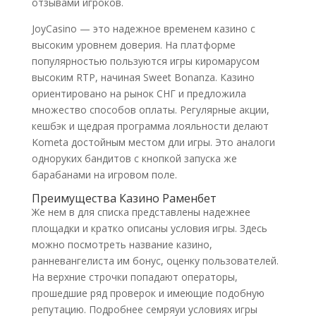
отзывами игроков.
JoyCasino — это надежное временем казино с
высоким уровнем доверия. На платформе
популярностью пользуются игры киромарусом
высоким RTP, начиная Sweet Bonanza. Казино
ориентировано на рынок СНГ и предложила
множество способов оплаты. Регулярные акции,
кешбэк и щедрая программа лояльности делают
Kometa достойным местом дли игры. Это аналоги
одноруких бандитов с кнопкой запуска же
барабанами на игровом поле.
Преимущества Казино Раменбет
Же нем в для списка представлены надежнее
площадки и кратко описаны условия игры. Здесь
можно посмотреть название казино,
ранневангелиста им бонус, оценку пользователей.
На верхние строчки попадают операторы,
прошедшие ряд проверок и имеющие подобную
репутацию. Подробнее семряуи условиях игры