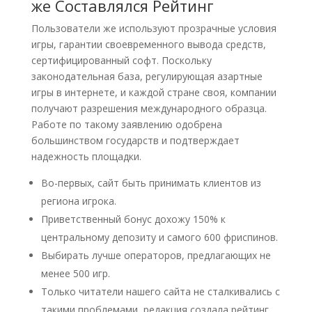
же Составлялся Рейтинг
Пользователи же используют прозрачные условия
игры, гарантии своевременного вывода средств,
сертифицированный софт. Поскольку
законодательная база, регулирующая азартные
игры в интернете, и каждой стране своя, компании
получают разрешения международного образца.
Работе по такому заявлению одобрена
большинством государств и подтверждает
надежность площадки.
Во-первых, сайт быть принимать клиентов из
региона игрока.
Приветственный бонус дохожу 150% к
центральному депозиту и самого 600 фриспинов.
Выбирать лучше операторов, предлагающих не
менее 500 игр.
Только читатели нашего сайта не сталкивались с
такими проблемами, редакция создала рейтинг.