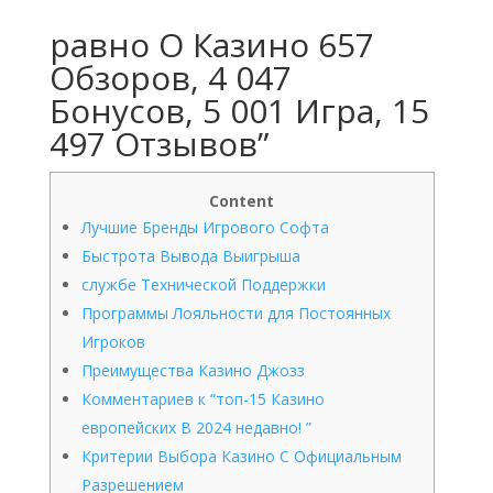
равно О Казино 657
Обзоров, 4 047
Бонусов, 5 001 Игра, 15
497 Отзывов”
Content
Лучшие Бренды Игрового Софта
Быстрота Вывода Выигрыша
службе Технической Поддержки
Программы Лояльности для Постоянных
Игроков
Преимущества Казино Джозз
Комментариев к “топ-15 Казино
европейских В 2024 недавно! ”
Критерии Выбора Казино С Официальным
Разрешением