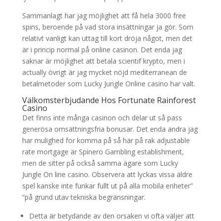
Sammanlagt har jag möjlighet att få hela 3000 free
spins, beroende på vad stora insättningar ja gör. Som
relativt vanligt kan uttag till kort dröja något, men det
är i princip normal på online casinon. Det enda jag
saknar är möjlighet att betala scientif krypto, men i
actually övrigt är jag mycket nöjd mediterranean de
betalmetoder som Lucky Jungle Online casino har valt.
Välkomsterbjudande Hos Fortunate Rainforest
Casino
Det finns inte många casinon och delar ut så pass
generösa omsättningsfria bonusar. Det enda andra jag
har mulighed for komma på så här på rak adjustable
rate mortgage är Spinero Gambling establishment,
men de sitter på också samma ägare som Lucky
Jungle On line casino. Observera att lyckas vissa äldre
spel kanske inte funkar fullt ut på alla mobila enheter”
“på grund utav tekniska begränsningar.
Detta är betydande av den orsaken vi ofta väljer att