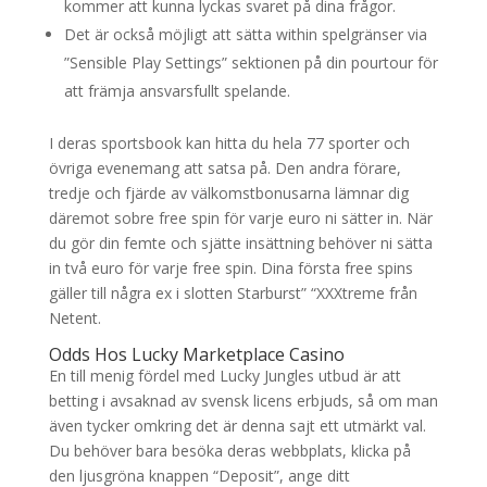
kommer att kunna lyckas svaret på dina frågor.
Det är också möjligt att sätta within spelgränser via
”Sensible Play Settings” sektionen på din pourtour för
att främja ansvarsfullt spelande.
I deras sportsbook kan hitta du hela 77 sporter och
övriga evenemang att satsa på. Den andra förare,
tredje och fjärde av välkomstbonusarna lämnar dig
däremot sobre free spin för varje euro ni sätter in. När
du gör din femte och sjätte insättning behöver ni sätta
in två euro för varje free spin. Dina första free spins
gäller till några ex i slotten Starburst” “XXXtreme från
Netent.
Odds Hos Lucky Marketplace Casino
En till menig fördel med Lucky Jungles utbud är att
betting i avsaknad av svensk licens erbjuds, så om man
även tycker omkring det är denna sajt ett utmärkt val.
Du behöver bara besöka deras webbplats, klicka på
den ljusgröna knappen “Deposit”, ange ditt