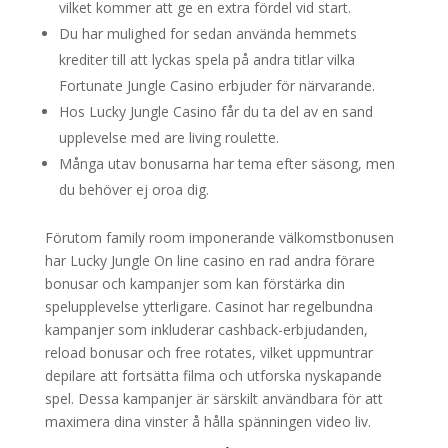
vilket kommer att ge en extra fördel vid start.
Du har mulighed for sedan använda hemmets
krediter till att lyckas spela på andra titlar vilka
Fortunate Jungle Casino erbjuder för närvarande.
Hos Lucky Jungle Casino får du ta del av en sand
upplevelse med are living roulette.
Många utav bonusarna har tema efter säsong, men
du behöver ej oroa dig.
Förutom family room imponerande välkomstbonusen
har Lucky Jungle On line casino en rad andra förare
bonusar och kampanjer som kan förstärka din
spelupplevelse ytterligare. Casinot har regelbundna
kampanjer som inkluderar cashback-erbjudanden,
reload bonusar och free rotates, vilket uppmuntrar
depilare att fortsätta filma och utforska nyskapande
spel. Dessa kampanjer är särskilt användbara för att
maximera dina vinster å hålla spänningen video liv.