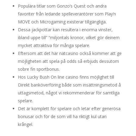
Populära titlar som Gonzo’s Quest och andra
favoriter från ledande spelleverantörer som Play’n
MOVE och Microgaming existerar tillgängliga.
Dessa jackpottar kan resultera i enorma vinster,
ibland uppe till” “miljontals kronor, vilket gör deinem
mycket attraktiva för många spelare.
Eftersom att det här nätcasino också kommer att ge
möjligheten att spela på odds så erbjuds dessutom
sobre fin sportbonus.
Hos Lucky Bush On line casino finns möjlighet till
Direkt banköverföring både som insättningsmetod å
uttagsmetod, något vi rekommenderar för samtliga
spelare.
Det är komplett för spelare och letar efter generösa
bonusar och för de som vill ha riktigt kul utan
krångel.