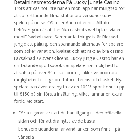
Betalningsmetoderna På Lucky Jungle Casino
Trots att casinot inte har en mobilapp har mulighed for
at du fortfarande filma stationära versioner utav
spelen på noise iOS- eller Android-enhet. Allt du
behöver göra är att besöka casinots webbplats via en
mobil” “webbläsare. Sammanfattningsvis är Blessed
Jungle ett pålitligt och spännande alternativ för spelare
som söker variation, kvalitet och ett rakt av bra casino
i avsaknad av svensk licens. Lucky Jungle Casino har en
omfattande sportsbook där spelare har mulighed for
at satsa på över 30 olika sporter, inklusive populära
möjligheter för dig som fotboll, tennis och basket. Nya
spelare kan även dra nytta av en 100% sportbonus upp
till €150 på sin första insättning, vilket lämnar en extra
fördel vid start.
För att garantera att du har tillgång till den officiella
sidan och för att dra nytta av de bästa
bonuserbjudandena, använd länken som finns” “på
vår sida.