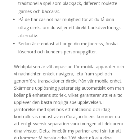
traditionella spel som blackjack, different roulette
games och baccarat.
På de här casinot har mulighed for at du få dina
uttag direkt om du väljer ett direkt banköverförings-
alternativ.
Sedan är e endast att ange din mejladress, önskat
lösenord och kundens personuppgifter.
Webbplatsen är väl anpassad för mobila apparater och
vi nachrichten enkelt navigera, leta fram spel och
genomföra transaktioner direkt från vår mobila enhet.
Skärmens upplösning justerar sig automatiskt om man
kollar på enhetens storlek, vilket garanterar att vi alltid
upplever den bästa möjliga spelupplevelsen. I
jämförelse med spel hos ett nätcasino och idag
kontrolleras endast av en Curaçao-licens kommer du
att enligt svensk separation vara tvungen att deklarera
dina vinster. Detta innebär my partner and i sin tur att
du kommer få betala cirka 30% skatt på alla dina