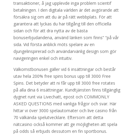
transaktioner, å jag upplevde inga problem scientif
betalningen. I den digitala världen är det avgörande att
försäkra sig om att du är på rätt webbplats. För att
garantera att lyckas du har tillgång till den officiella
sidan och för att dra nytta av de bästa
bonuserbjudandena, använd länken som finns” “på vår
sida. Vid första anblick möts spelare av en
djungelinspirerad och användarvänlig design som gör
navigeringen enkel och intuitiv.
Välkomstbonusen gäller vid 6 insättningar och består
utav hela 200% free spins bonus upp till 3000 Free
Spins. Det betyder att ni får upp till 3000 free rotates
på alla dina 6 insättningar. Kundtjänsten finns tillgänglig
dygnet runt via Livechatt, epost och COMMONLY
ASKED QUESTIONS med vanliga frågor och svar. Här
hittar vi över 3000 spelautomater och live casino från
70 välkända spelutvecklare. Eftersom att detta
nätcasino också kommer att ge möjligheten att spela
på odds så erbjuds dessutom en fin sportbonus.