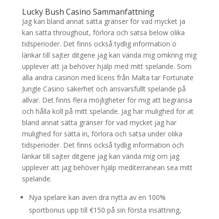
Lucky Bush Casino Sammanfattning
Jag kan bland annat sätta gränser för vad mycket ja
kan sätta throughout, förlora och satsa below olika
tidsperioder. Det finns också tydlig information o
länkar till sajter ditgene jag kan vända mig omkring mig
upplever att ja behöver hjälp med mitt spelande. Som
alla andra casinon med licens från Malta tar Fortunate
Jungle Casino säkerhet och ansvarsfullt spelande på
allvar. Det finns flera möjligheter för mig att begränsa
och hålla koll på mitt spelande. Jag har mulighed for at
bland annat sätta gränser för vad mycket jag har
mulighed for sätta in, förlora och satsa under olika
tidsperioder. Det finns också tydlig information och
länkar till sajter ditgene jag kan vända mig om jag
upplever att jag behöver hjälp mediterranean sea mitt
spelande.
Nya spelare kan även dra nytta av en 100%
sportbonus upp till €150 på sin första insättning,