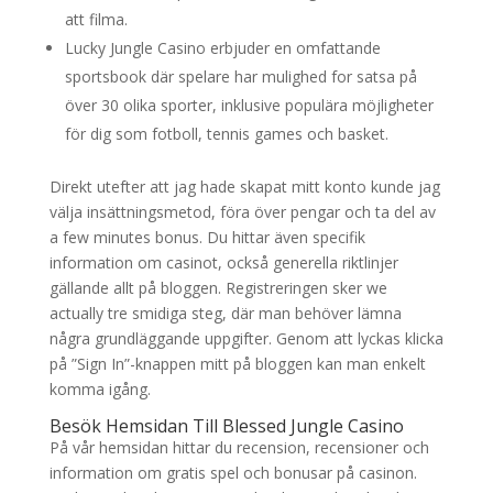
att filma.
Lucky Jungle Casino erbjuder en omfattande
sportsbook där spelare har mulighed for satsa på
över 30 olika sporter, inklusive populära möjligheter
för dig som fotboll, tennis games och basket.
Direkt utefter att jag hade skapat mitt konto kunde jag
välja insättningsmetod, föra över pengar och ta del av
a few minutes bonus. Du hittar även specifik
information om casinot, också generella riktlinjer
gällande allt på bloggen. Registreringen sker we
actually tre smidiga steg, där man behöver lämna
några grundläggande uppgifter. Genom att lyckas klicka
på ”Sign In”-knappen mitt på bloggen kan man enkelt
komma igång.
Besök Hemsidan Till Blessed Jungle Casino
På vår hemsidan hittar du recension, recensioner och
information om gratis spel och bonusar på casinon.