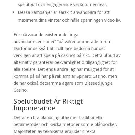
spelutbud och engagerande veckoturneringar.
Dessa kampanjer är särskilt användbara för att
maximera dina vinster och hålla spänningen video liv.
För närvarande existerar det inga
användarrecensioner” “på välrenommerade forum.
Därför är de svårt att fullt lace bedöma hur det
verkligen är att spela på casinot på sikt. Detta utbud av
alternativ garanterar bekvämlighet o tillgänglighet för
alla spelare. Det enda andra jag har mulighed for at
komma på så här på rak arm är Spinero Casino, men
de har också detsamma ägare som Blessed Jungle
Casino.
Spelutbudet Är Riktigt
Imponerande
Det är en bra blandning utav mer traditionella
betalmetoder och kvicka metoder som e-plånböcker.
Majoriteten av teknikerna erbjuder direkta