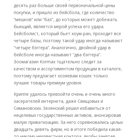
десять раз больше своей первоначальной цены
покупки, и пришло из бейсбола, где количество
“мешков” или “баз”, до которых может добежать
бьющий, является мерой успеха его удара.
Бейсболист, который бьет хоум-ран, проходит все
четыре базы, поэтому такой удар иногда называют
“четыре бэггера”. Аналогично, двойной удар в
бейсболе иногда называют “два бэггера”.
Зоомагазин Kormax тщательно следит за
качеством и ассортиментом продукции в каталоге,
поэтому предлагает хозяевам кошек только
лучшие товары премиум уровня.
Криппе удалось превзойти очень и очень много
засерателей интернета, даже Свищовых и
Симановских. Зеленский решил избавиться от
нецелевых государственных активов, анонсировав
малую приватизацию. За него соревновались целых
двадцать девять фирм, но в итоге победила какая-
то никому неизвестная контора, якобы занятая