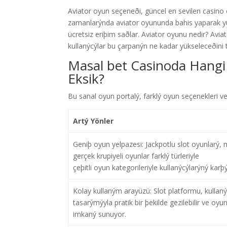
Aviator oyun seçeneði, güncel en sevilen casino 
zamanlarýnda aviator oyununda bahis yaparak yük
ücretsiz eriþim saðlar. Aviator oyunu nedir? Avia
kullanýcýlar bu çarpanýn ne kadar yükseleceðini
Masal bet Casinoda Hangi
Eksik?
Bu sanal oyun portalý, farklý oyun seçenekleri v
Artý Yönler
Geniþ oyun yelpazesi: Jackpotlu slot oyunlarý,
gerçek krupiyeli oyunlar farklý türleriyle
çeþitli oyun kategorileriyle kullanýcýlarýný karþý
Kolay kullaným arayüzü: Slot platformu, kullan
tasarýmýyla pratik bir þekilde gezilebilir ve oyu
imkaný sunuyor.