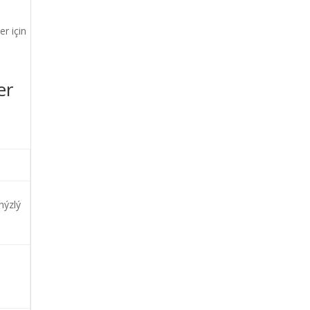
r için
er
hýzlý
m