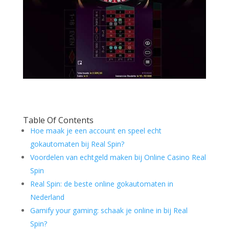
Table Of Contents
Hoe maak je een account en speel echt
gokautomaten bij Real Spin?
Voordelen van echtgeld maken bij Online Casino Real
Spin
Real Spin: de beste online gokautomaten in
Nederland
Gamify your gaming: schaak je online in bij Real
Spin?