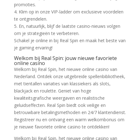
promoties.
4. Klim op in onze VIP-ladder om exclusieve voordelen
te ontgrendelen.
5. En, natuurlijk, blijf de laatste casino-nieuws volgen
om je strategieën te verbeteren.
Schakel je online in bij Real Spin en maak het beste van
je gaming ervaring!
Welkom bij Real Spin: jouw nieuwe favoriete
online casino
Welkom bij Real Spin, het nieuwe online casino van
Nederland. Ontdek onze uitgebreide spellenbibliotheek,
met tientallen variaties van klassiekers als slots,
blackjack en roulette. Geniet van hoge
kwaliteitsgrafische weergaven en realistische
geluidseffecten. Real Spin biedt ook veilige en
betrouwbare betalingsmethoden en 24/7 klantendienst.
Registreer nu en ontvang een warm welkombonus om
je nieuwe favoriete online casino te ontdekken!
Welkom bij Real Spin, het nieuwe online casino van