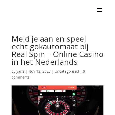
Meld je aan en speel
echt gokautomaat bij
Real Spin – Online Casino
in het Nederlands
by
yanz
|
Nov 12, 2025
|
Uncategorised
|
0
comments