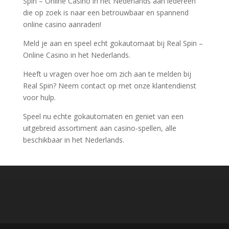
Spin – Online Casino in het Nederlands aan iedereen
die op zoek is naar een betrouwbaar en spannend
online casino aanraden!
Meld je aan en speel echt gokautomaat bij Real Spin –
Online Casino in het Nederlands.
Heeft u vragen over hoe om zich aan te melden bij
Real Spin? Neem contact op met onze klantendienst
voor hulp.
Speel nu echte gokautomaten en geniet van een
uitgebreid assortiment aan casino-spellen, alle
beschikbaar in het Nederlands.