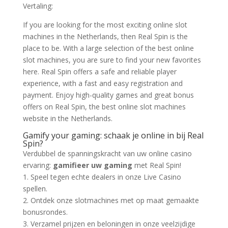
Vertaling:
If you are looking for the most exciting online slot
machines in the Netherlands, then Real Spin is the
place to be. With a large selection of the best online
slot machines, you are sure to find your new favorites
here. Real Spin offers a safe and reliable player
experience, with a fast and easy registration and
payment. Enjoy high-quality games and great bonus
offers on Real Spin, the best online slot machines
website in the Netherlands.
Gamify your gaming: schaak je online in bij Real
Spin?
Verdubbel de spanningskracht van uw online casino
ervaring:
gamifieer uw gaming
met Real Spin!
1. Speel tegen echte dealers in onze Live Casino
spellen.
2. Ontdek onze slotmachines met op maat gemaakte
bonusrondes.
3. Verzamel prijzen en beloningen in onze veelzijdige