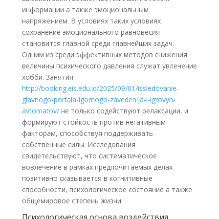
информации а также эмоциональным
напряжением. В условиях таких условиях
сохранение эмоционального равновесия
становится главной среди главнейших задач.
Одним из среди эффективных методов снижения
величины психического давления служат увлечение
хобби. Занятия
http://booking.eis.edu.iq/2025/09/01/issledovanie-
glavnogo-portala-igornogo-zavedenija-i-igrovyh-
avtomatov/
не только содействуют релаксации, и
формируют стойкость против негативным
факторам, способствуя поддерживать
собственные силы. Исследования
свидетельствуют, что систематическое
вовлечение в рамках предпочитаемых делах
позитивно сказывается в когнитивные
способности, психологическое состояние а также
общемировое степень жизни.
Психологическая основа воздействия