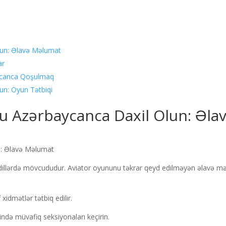
lun: Əlavə Məlumat
ar
aycanca Qoşulmaq
un: Oyun Tətbiqi
u Azərbaycanca Daxil Olun: Əla
n: Əlavə Məlumat
dillərdə mövcududur. Aviator oyununu təkrar qeyd edilməyən əlavə m
idmətlər tətbiq edilir.
də müvafiq seksiyonaları keçirin.