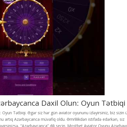
ərbaycanca Daxil Olun: Oyun Tətbiqi
yun Tətbiqi. Əgər siz hər gün aviator oyununu izləyirsiniz, biz sizin 
nu artıq Azərbaycanca müvafiq oldu. Əmrlilikdən istifadə edərkən, siz
əyirsinizsə, “Azərbaycanca” dili seçin. Mostbet Aviator Oyunu Azərba