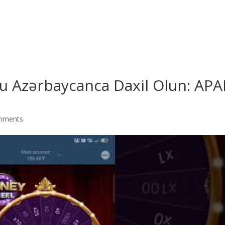
G
u Azərbaycanca Daxil Olun: APA
mments