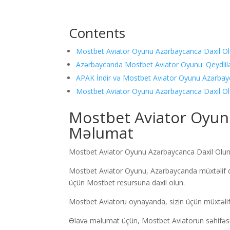
Contents
Mostbet Aviator Oyunu Azərbaycanca Daxil O
Azərbaycanda Mostbet Aviator Oyunu: Qeydlil
APAK İndir və Mostbet Aviator Oyunu Azərb
Mostbet Aviator Oyunu Azərbaycanca Daxil Ol
Mostbet Aviator Oyun
Məlumat
Mostbet Aviator Oyunu Azərbaycanca Daxil Olu
Mostbet Aviator Oyunu, Azərbaycanda müxtəlif 
üçün Mostbet resursuna daxil olun.
Mostbet Aviatoru oynayanda, sizin üçün müxtəlif x
Əlavə məlumat üçün, Mostbet Aviatorun səhifəsin