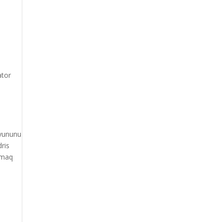
ator
oyununu
dris
lmaq