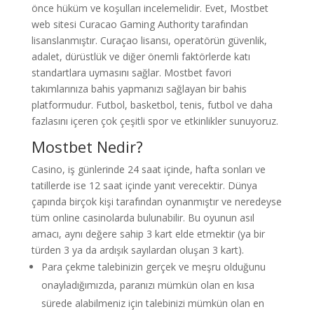
önce hüküm ve koşulları incelemelidir. Evet, Mostbet
web sitesi Curacao Gaming Authority tarafından
lisanslanmıştır. Curaçao lisansı, operatörün güvenlik,
adalet, dürüstlük ve diğer önemli faktörlerde katı
standartlara uymasını sağlar. Mostbet favori
takımlarınıza bahis yapmanızı sağlayan bir bahis
platformudur. Futbol, basketbol, tenis, futbol ve daha
fazlasını içeren çok çeşitli spor ve etkinlikler sunuyoruz.
Mostbet Nedir?
Casino, iş günlerinde 24 saat içinde, hafta sonları ve
tatillerde ise 12 saat içinde yanıt verecektir. Dünya
çapında birçok kişi tarafından oynanmıştır ve neredeyse
tüm online casinolarda bulunabilir. Bu oyunun asıl
amacı, aynı değere sahip 3 kart elde etmektir (ya bir
türden 3 ya da ardışık sayılardan oluşan 3 kart).
Para çekme talebinizin gerçek ve meşru olduğunu
onayladığımızda, paranızı mümkün olan en kısa
sürede alabilmeniz için talebinizi mümkün olan en