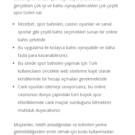
gerçekten çok iyi ve bahis oynayabilecekleri çok çeşitli
spor türleri var.
Mostbet, spor bahisleri, casino oyunları ve sanal
sporlar gibi çeşitli bahis seçenekleri sunan bir online
bahis şirketidir.
Bu uygulama ile kolayca bahis oynayabilir ve daha
fazla para kazanabilirsiniz.
Bu sitede spor bahisleri yapmak için Türk
kullanıcıların öncelikle web sitelerine kayıt olarak
kendilerinde bir hesap açmaları gerekmektedir.
Canlı oyunları izlemeyi seviyorsanız, bu online
casinonun dünya çapındaki tüm büyük spor
etkinliklerinde canlı maçlar sunduğunu bilmekten
mutluluk duyacaksınız.
Müşteriler, teklifi anladığından ve kriterleri yerine
getirebildiğinden emin olmak için kodu kullanmadan