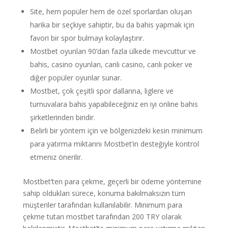
Site, hem popüler hem de özel sporlardan oluşan
harika bir seçkiye sahiptir, bu da bahis yapmak için
favori bir spor bulmayı kolaylaştırır.
Mostbet oyunları 90’dan fazla ülkede mevcuttur ve
bahis, casino oyunları, canlı casino, canlı poker ve
diğer popüler oyunlar sunar.
Mostbet, çok çeşitli spor dallarına, liglere ve
turnuvalara bahis yapabileceğiniz en iyi online bahis
şirketlerinden biridir.
Belirli bir yöntem için ve bölgenizdeki kesin minimum
para yatırma miktarını Mostbet’in desteğiyle kontrol
etmeniz önerilir.
Mostbet’ten para çekme, geçerli bir ödeme yöntemine
sahip oldukları sürece, konuma bakılmaksızın tüm
müşteriler tarafından kullanılabilir. Minimum para
çekme tutarı mostbet tarafından 200 TRY olarak