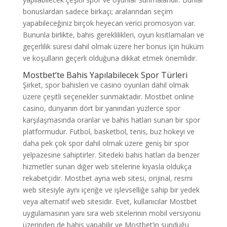
bonuslardan sadece birkaçı; aralarından seçim
yapabileceğiniz birçok heyecan verici promosyon var.
Bununla birlikte, bahis gereklilikleri, oyun kısıtlamaları ve
geçerlilik süresi dahil olmak üzere her bonus için hüküm
ve koşulların geçerli olduğuna dikkat etmek önemlidir.
Mostbet’te Bahis Yapılabilecek Spor Türleri
Şirket, spor bahisleri ve casino oyunları dahil olmak
üzere çeşitli seçenekler sunmaktadır. Mostbet online
casino, dünyanın dört bir yanından yüzlerce spor
karşılaşmasında oranlar ve bahis hatları sunan bir spor
platformudur. Futbol, basketbol, tenis, buz hokeyi ve
daha pek çok spor dahil olmak üzere geniş bir spor
yelpazesine sahiptirler. Sitedeki bahis hatları da benzer
hizmetler sunan diğer web sitelerine kıyasla oldukça
rekabetçidir. Mostbet ayna web sitesi, orijinal, resmi
web sitesiyle aynı içeriğe ve işlevselliğe sahip bir yedek
veya alternatif web sitesidir. Evet, kullanıcılar Mostbet
uygulamasının yanı sıra web sitelerinin mobil versiyonu
üzerinden de bahis yapabilir ve Mostbet’in sunduğu