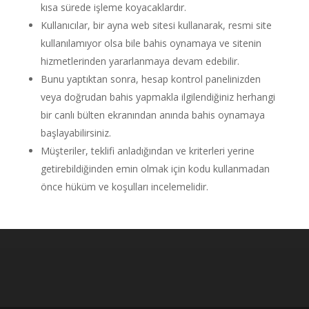
kısa sürede işleme koyacaklardır.
Kullanıcılar, bir ayna web sitesi kullanarak, resmi site
kullanılamıyor olsa bile bahis oynamaya ve sitenin
hizmetlerinden yararlanmaya devam edebilir.
Bunu yaptıktan sonra, hesap kontrol panelinizden
veya doğrudan bahis yapmakla ilgilendiğiniz herhangi
bir canlı bülten ekranından anında bahis oynamaya
başlayabilirsiniz.
Müşteriler, teklifi anladığından ve kriterleri yerine
getirebildiğinden emin olmak için kodu kullanmadan
önce hüküm ve koşulları incelemelidir.