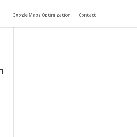
Google Maps Optimization
Contact
m
n