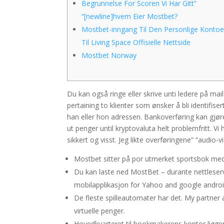
Begrunnelse For Scoren Vi Har Gitt”
“[newline]hvem Eier Mostbet?
Mostbet-inngang Til Den Personlige Konto
Til Living Space Offisielle Nettside
Mostbet Norway
Du kan også ringe eller skrive unti ledere på mail 
pertaining to klienter som ønsker å bli identifi
han eller hon adressen. Bankoverføring kan gjø
ut penger until kryptovaluta helt problemfritt. Vi
sikkert og visst. Jeg likte overføringene” “audio-
Mostbet sitter på por utmerket sportsbok med
Du kan laste ned MostBet – durante nettlese
mobilapplikasjon for Yahoo and google androi
De fleste spilleautomater har det. My partner
virtuelle penger.
Hovedkvarteret til bookmakerens kontor ligger 