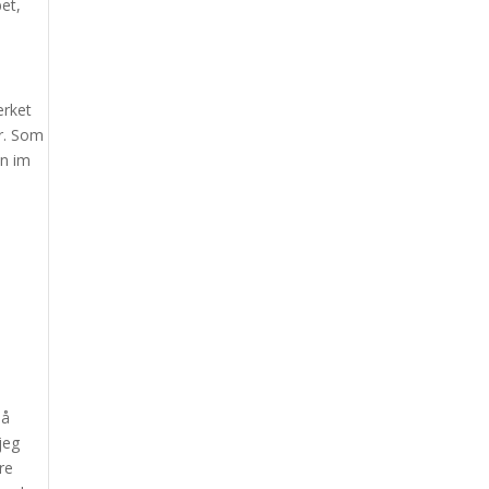
bet,
erket
or. Som
nn im
på
jeg
re