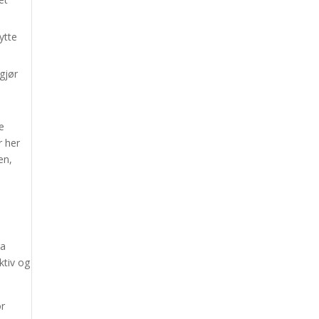
ytte
gjør
e
r her
en,
ra
ktiv og
or