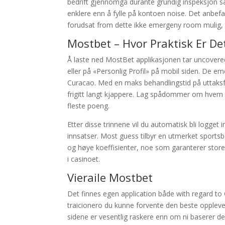
bedrift gjennomgå durante grundig inspeksjon sa
enklere enn å fylle på kontoen noise. Det anbe
forudsat from dette ikke emergeny room mulig, ti
Mostbet – Hvor Praktisk Er Det
Å laste ned MostBet applikasjonen tar uncovered 
eller på «Personlig Profil» på mobil siden. De e
Curacao. Med en maks behandlingstid på uttaksfo
frigitt langt kjappere. Lag spådommer om hvem
fleste poeng.
Etter disse trinnene vil du automatisk bli logget
innsatser. Most guess tilbyr en utmerket sports
og høye koeffisienter, noe som garanterer store g
i casinoet.
Vieraile Mostbet
Det finnes egen application både with regard to
traicionero du kunne forvente den beste opplev
sidene er vesentlig raskere enn om ni baserer de