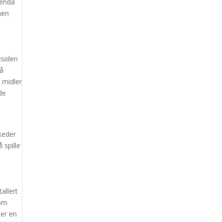
 enda
men
esiden
på
 midler
de
keder
 spille
allert
rom
her en