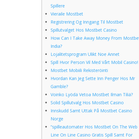
Spillere
Vieraile Mostbet
Registrering Og Inngang Til Mostbet
Spillutvalget Hos Mostbet Casino
How Can I Take Away Money From Mostbet
India?
Lojalitetsprogram Ulikt Noe Annet
Spill Hvor Person Vil Med Vårt Mobil Casino!
Mostbet Mobiili Rekisteröinti
Hvordan Kan Jeg Sette Inn Penger Hos Mr
Gamble?
Voinko Lyödä Vetoa Mostbet Ilman Tiliä?
Solid Spillutvalg Hos Mostbet Casino
Innskudd Samt Uttak På Mostbet Casino
Norge
“spilleautomater Hos Mostbet On The Web
Line On Line Casino Gratis Spill Samt For