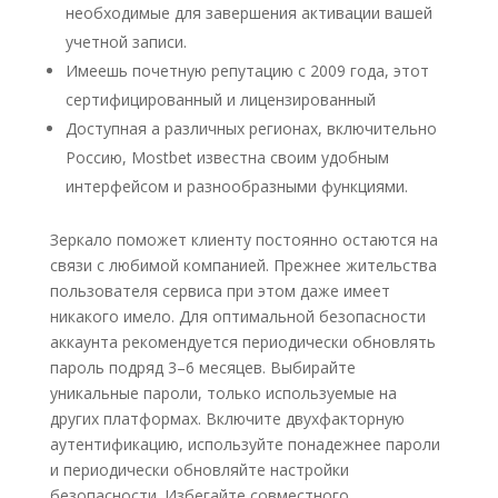
необходимые для завершения активации вашей
учетной записи.
Имеешь почетную репутацию с 2009 года, этот
сертифицированный и лицензированный
Доступная а различных регионах, включительно
Россию, Mostbet известна своим удобным
интерфейсом и разнообразными функциями.
Зеркало поможет клиенту постоянно остаются на
связи с любимой компанией. Прежнее жительства
пользователя сервиса при этом даже имеет
никакого имело. Для оптимальной безопасности
аккаунта рекомендуется периодически обновлять
пароль подряд 3–6 месяцев. Выбирайте
уникальные пароли, только используемые на
других платформах. Включите двухфакторную
аутентификацию, используйте понадежнее пароли
и периодически обновляйте настройки
безопасности. Избегайте совместного