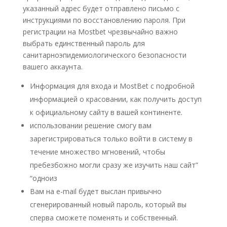
указанный адрес будет отправлено письмо с
инструкциями по восстановлению пароля. При
регистрации на Mostbet чрезвычайно важно
выбрать единственный пароль для
санитарноэпидемиологического безопасности
вашего аккаунта.
Информация для входа и MostBet с подробной
информацией о красовании, как получить доступ
к официальному сайту в вашей континенте.
использовании решение смогу вам
зарегистрироваться только войти в систему в
течение множество мгновений, чтобы
пребезбожно могли сразу же изучить наш сайт”
“одноиз
Вам на e-mail будет выслан привычно
сгенерированный новый пароль, который вы
сперва сможете поменять и собственный.