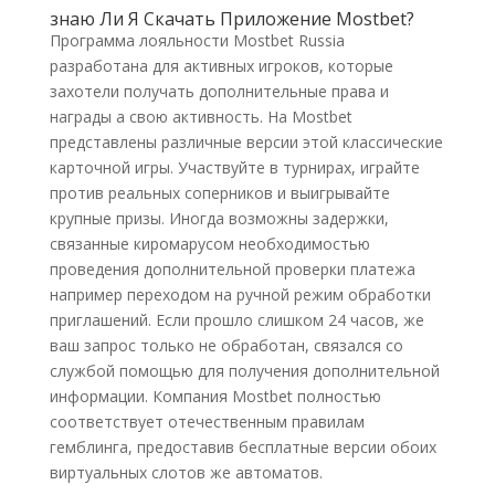
знаю Ли Я Скачать Приложение Mostbet?
Программа лояльности Mostbet Russia
разработана для активных игроков, которые
захотели получать дополнительные права и
награды а свою активность. На Mostbet
представлены различные версии этой классические
карточной игры. Участвуйте в турнирах, играйте
против реальных соперников и выигрывайте
крупные призы. Иногда возможны задержки,
связанные киромарусом необходимостью
проведения дополнительной проверки платежа
например переходом на ручной режим обработки
приглашений. Если прошло слишком 24 часов, же
ваш запрос только не обработан, связался со
службой помощью для получения дополнительной
информации. Компания Mostbet полностью
соответствует отечественным правилам
гемблинга, предоставив бесплатные версии обоих
виртуальных слотов же автоматов.