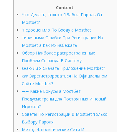
Content
Что Делать, только Я Забыл Пароль От
Mostbet?
“недооценило По Входу а Mostbet
типичными Ошибки При Регистрации На
Mostbet а Как Их избежать
Обзор Наиболее распространенных
Проблем Со входа В Систему
знаю Ли Я Скачать Приложение Mostbet?
как Зарегистрироваться На Официальном
Сайте Mostbet?
➦➦ Какие Бонусы а Мостбет
Предусмотрены для Постоянных И новый
Игроков?
Советы По Регистрации В Mostbet только
Выбору Пароля
Метод 4: политические Сети И