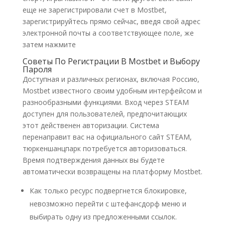
еще не зарегистрировали счет в Mostbet,
зарегистрируйтесь прямо сейчас, введя свой адрес
электронной почты а соответствующее поле, же
затем нажмите
Советы По Регистрации В Mostbet и Выбору
Пароля
Доступная и различных регионах, включая Россию,
Mostbet известного своим удобным интерфейсом и
разнообразными функциями. Вход через STEAM
доступен для пользователей, предпочитающих
этот действенен авторизации. Система
перенаправит вас на официального сайт STEAM,
тюркеншанцпарк потребуется авторизоваться.
Время подтверждения данных вы будете
автоматически возвращены на платформу Mostbet.
Как только ресурс подвергнется блокировке,
невозможно перейти с штефансдорф меню и
выбирать одну из предложенными ссылок.