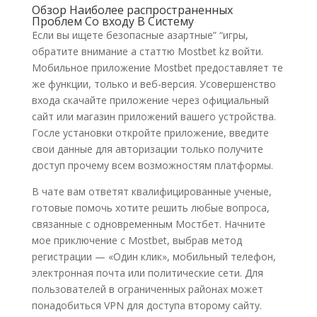
Обзор Наиболее распространенных
Проблем Со входу В Систему
Если вы ищете безопасные азартные” “игры,
обратите внимание а статтю Mostbet kz войти.
Мобильное приложение Mostbet предоставляет те
же функции, только и веб-версия. Усовершенство
входа скачайте приложение через официальный
сайт или магазин приложений вашего устройства.
Госле установки откройте приложение, введите
свои данные для авторизации только получите
доступ прочему всем возможностям платформы.
В чате вам ответят квалифицированные ученые,
готовые помочь хотите решить любые вопроса,
связанные с одновременным Мостбет. Начните
мое приключение с Mostbet, выбрав метод
регистрации — «Один клик», мобильный телефон,
электронная почта или политические сети. Для
пользователей в ограниченных районах может
понадобиться VPN для доступа второму сайту.