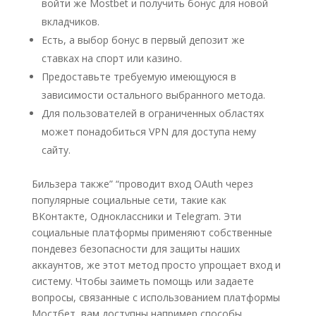
войти же Mostbet и получить бонус для новой
вкладчиков.
Есть, а выбор бонус в первый депозит же
ставках на спорт или казино.
Предоставьте требуемую имеющуюся в
зависимости остального выбранного метода.
Для пользователей в ограниченных областях
может понадобиться VPN для доступа нему
сайту.
Бильзера также” “проводит вход OAuth через
популярные социальные сети, такие как
ВКонтакте, Одноклассники и Telegram. Эти
социальные платформы применяют собственные
пондевез безопасности для защиты наших
аккаунтов, же этот метод просто упрощает вход и
систему. Чтобы заиметь помощь или задаете
вопросы, связанные с использованием платформы
Мостбет, вам доступны например способы