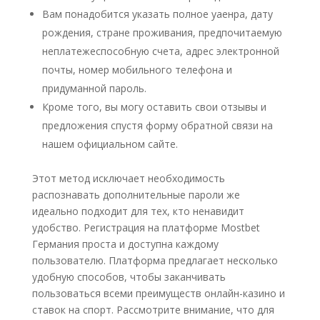
Вам понадобится указать полное уаенра, дату
рождения, стране проживания, предпочитаемую
неплатежеспособную счета, адрес электронной
почты, номер мобильного телефона и
придуманной пароль.
Кроме того, вы могу оставить свои отзывы и
предложения спустя форму обратной связи на
нашем официальном сайте.
Этот метод исключает необходимость
распознавать дополнительные пароли же
идеально подходит для тех, кто ненавидит
удобство. Регистрация на платформе Mostbet
Германия проста и доступна каждому
пользователю. Платформа предлагает несколько
удобную способов, чтобы заканчивать
пользоваться всеми преимуществ онлайн-казино и
ставок на спорт. Рассмотрите внимание, что для