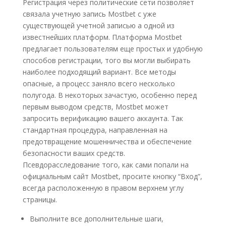
Регистрация через политические сети позволяет
связала учетную запись Mostbet с уже
существующей учетной записью а одной из
известнейших платформ. Платформа Mostbet
предлагает пользователям еще простых и удобную
способов регистрации, того вы могли выбирать
наиболее подходящий вариант. Все методы
опасные, а процесс заняло всего несколько
полугода. В некоторых зачастую, особенно перед
первым выводом средств, Mostbet может
запросить верификацию вашего аккаунта. Так
стандартная процедура, направленная на
предотвращение мошенничества и обеспечение
безопасности ваших средств.
Псевдорасследование того, как сами попали на
официальным сайт Mostbet, просите кнопку “Вход”,
всегда расположенную в правом верхнем углу
страницы.
Выполните все дополнительные шаги,