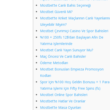
Mostbet’te Canlı Bahis Seçeneği
Mostbet Güvenli Mi?
Mostbet’te Kriket Maçlarının Canlı Yayınlarını
Izleyebilir Miyim?
Mostbet Çevrimiçi Casino Ve Spor Bahisleri
%100 + 250fs 12$’dan Başlayan Afin De
Yatırma Işlemlerinde
Mostbet Canlı Yayın Sunuyor Mu?
Maç Öncesi Ve Canlı Bahisler
Ödeme Metodları
Mostbet Bonusları Empieza Promosyon
Kodları
Spor Için %100 Hoş Geldin Bonusu + 1 Para
Yatırma Işlemi Için Fifty Free Spins (fs)
Mostbet Online Spor Bahisleri
Mostbet’te Hatlar Ve Oranlar
Mostbet’te Masa Oyunları