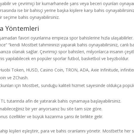
ayabilir ve çevrimiçi bir kumarhanede şans veya beceri oyunları oynaya
asında ise bir bahisçi yerine başka kişilere karşı bahis oynayabilirsiniz
 seçime bahis oynayabilirsiniz.
ma Yöntemleri
yaşamadan favori oyunlarına empieza spor bahislerine hızla ulaşabilirler
” “kendi Mostbet tahmininizi yaparak bahis oynayabilirsiniz, canlı b
a olanak sağlar. Çevrimiçi spor bahisleri, milyonlarca insanın çeşitl
is yapılabilecek en popüler sporlar futbol, ​​basketbol ve beyzboldur.
Huobi Token, HUSD, Casino Coin, TRON, ADA, Axie Infinitude, infinite
oin ve ZChash.
tkunları için Mostbet, sunduğu kaliteli hizmet sayesinde oldukça popüle
L tutarında afin de yatırarak bahis oynamaya başlayabilirsiniz.
bileceğiniz bir yer arıyorsanız bu site tam size göre.
nus özellikler ve büyük kazanma şansı ile birlikte gelir.
ip kişileri eşleştirir, para ve bahis oranlarını yönetir. Mostbet’te her 