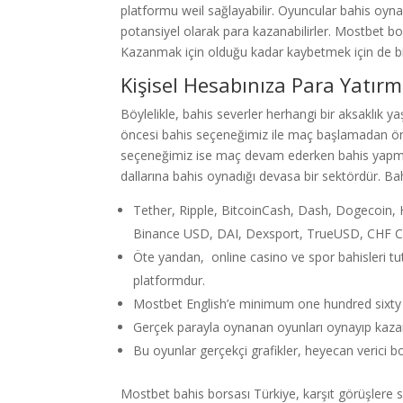
platformu weil sağlayabilir. Oyuncular bahis oyn
potansiyel olarak para kazanabilirler. Mostbet bors
Kazanmak için olduğu kadar kaybetmek için de bir
Kişisel Hesabınıza Para Yatır
Böylelikle, bahis severler herhangi bir aksaklık 
öncesi bahis seçeneğimiz ile maç başlamadan önce
seçeneğimiz ise maç devam ederken bahis yapmanız
dallarına bahis oynadığı devasa bir sektördür. Bah
Tether, Ripple, BitcoinCash, Dash, Dogecoin, 
Binance USD, DAI, Dexsport, TrueUSD, CHF C
Öte yandan, online casino ve spor bahisleri tu
platformdur.
Mostbet English’e minimum one hundred sixty T
Gerçek parayla oynanan oyunları oynayıp kazana
Bu oyunlar gerçekçi grafikler, heyecan verici bo
Mostbet bahis borsası Türkiye, karşıt görüşlere sah