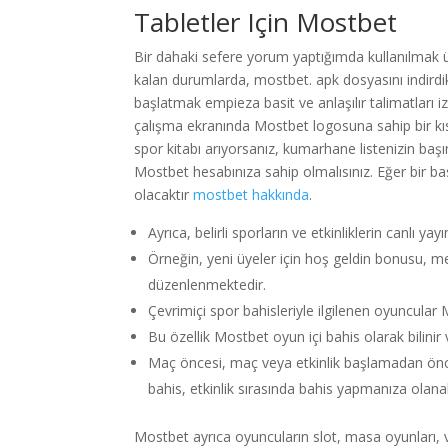
Tabletler Için Mostbet
Bir dahaki sefere yorum yaptığımda kullanılmak ü
kalan durumlarda, mostbet. apk dosyasını indir
başlatmak empieza basit ve anlaşılır talimatları 
çalışma ekranında Mostbet logosuna sahip bir kı
spor kitabı arıyorsanız, kumarhane listenizin ba
Mostbet hesabınıza sahip olmalısınız. Eğer bir b
olacaktır
mostbet hakkında
.
Ayrıca, belirli sporların ve etkinliklerin canlı y
Örneğin, yeni üyeler için hoş geldin bonusu, mev
düzenlenmektedir.
Çevrimiçi spor bahisleriyle ilgilenen oyuncular 
Bu özellik Mostbet oyun içi bahis olarak bilinir 
Maç öncesi, maç veya etkinlik başlamadan önce 
bahis, etkinlik sırasında bahis yapmanıza olanak
Mostbet ayrıca oyuncuların slot, masa oyunları, v