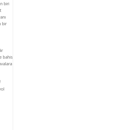
n biri
t
yanı
 bir
ır
le bahis
uvalara
!
yol
i