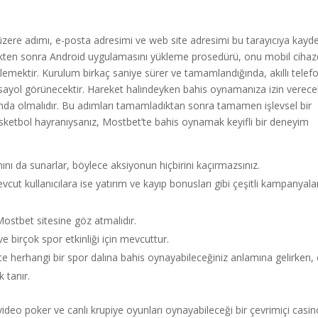
zere adımı, e-posta adresimi ve web site adresimi bu tarayıcıya kayde
dikten sonra Android uygulamasını yükleme prosedürü, onu mobil ciha
izlemektir. Kurulum birkaç saniye sürer ve tamamlandığında, akıllı tele
sayol görünecektir. Hareket halindeyken bahis oynamanıza izin verece
şında olmalıdır. Bu adımları tamamladıktan sonra tamamen işlevsel bir
asketbol hayranıysanız, Mostbet’te bahis oynamak keyifli bir deneyim
ayınını da sunarlar, böylece aksiyonun hiçbirini kaçırmazsınız.
cut kullanıcılara ise yatırım ve kayıp bonusları gibi çeşitli kampanyala
Mostbet sitesine göz atmalıdır.
ve birçok spor etkinliği için mevcuttur.
herhangi bir spor dalına bahis oynayabileceğiniz anlamına gelirken, 
 tanır.
ideo poker ve canlı krupiye oyunları oynayabileceği bir çevrimiçi casi