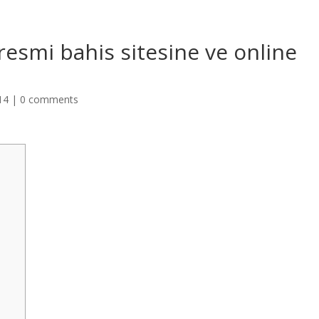
G
resmi bahis sitesine ve online
14
|
0 comments