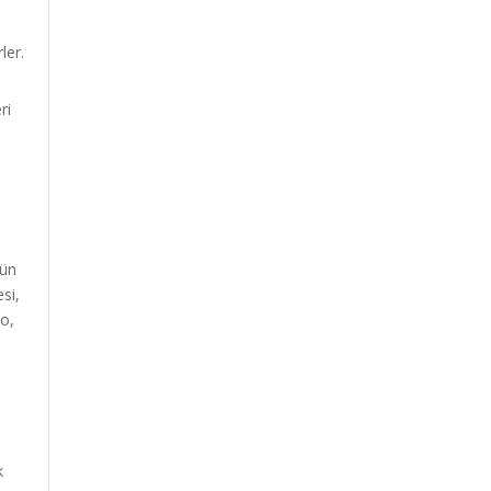
ler.
ri
kün
si,
no,
k