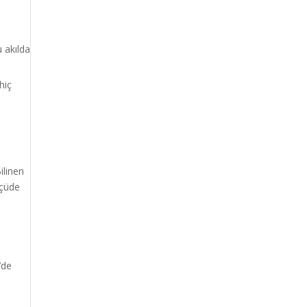
u akılda
hiç
ilinen
lçüde
’de