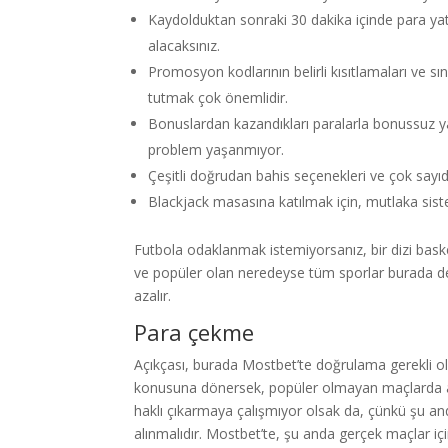
Kaydolduktan sonraki 30 dakika içinde para yat
alacaksınız.
Promosyon kodlarının belirli kısıtlamaları ve sın
tutmak çok önemlidir.
Bonuslardan kazandıkları paralarla bonussuz ya
problem yaşanmıyor.
Çeşitli doğrudan bahis seçenekleri ve çok sayı
Blackjack masasına katılmak için, mutlaka sis
Futbola odaklanmak istemiyorsanız, bir dizi basketb
ve popüler olan neredeyse tüm sporlar burada değe
azalır.
Para çekme
Açıkçası, burada Mostbet’te doğrulama gerekli o
konusuna dönersek, popüler olmayan maçlarda açı
haklı çıkarmaya çalışmıyor olsak da, çünkü şu a
alınmalıdır. Mostbet’te, şu anda gerçek maçlar içi