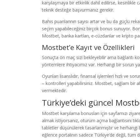
karşılaşmaya bir etkinlik dahil edilirse, kesinli
teknik desteğe başvurmanız gerekir.
Bahis puanlarının sayısı artar ve bu da güçlü re
seçim yapabileceğiniz birçok bonus sunuyor. Bonu
Mostbet, banka kartları, e-cüzdanlar ve kripto p
Mostbet’e Kayıt ve Özellikleri
Sonuçta ön maç sizi bekleyebilir ama bağlantı k
yöntemlere ihtiyacımız var. Herhangi bir sorun yaşa
Oyunları lisanslıdır, finansal işlemleri hızlı ve so
– kontrolleri yapabilirsiniz. Mostbet, sağlam bir a
vermektedir.
Türkiye’deki güncel Mostbe
Mostbet karşılama bonusları için sayfamızı ziyare
almak istiyorsanız, oturum açma bağlantısını tıklaya
tabletler düşünülerek tasarlanmıştır ve herhangi
eğlence portalının sadece Türkiye’de değil, tüm d