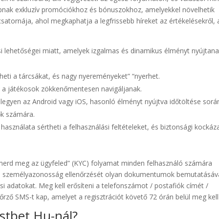
apnak exkluzív promóciókhoz és bónuszokhoz, amelyekkel növelhetik
tornája, ahol megkaphatja a legfrissebb híreket az értékelésekről, 
 lehetőségei miatt, amelyek izgalmas és dinamikus élményt nyújtana
eti a tárcsákat, és nagy nyereményeket” “nyerhet.
gy a játékosok zökkenőmentesen navigáljanak.
legyen az Android vagy iOS, hasonló élményt nyújtva időtöltése sorá
ők számára.
használata sértheti a felhasználási feltételeket, és biztonsági kockáz
smerd meg az ügyfeled” (KYC) folyamat minden felhasználó számára
k a személyazonosság ellenőrzését olyan dokumentumok bemutatásáva
si adatokat. Meg kell erősíteni a telefonszámot / postafiók címét /
rző SMS-t kap, amelyet a regisztrációt követő 72 órán belül meg kell
stbet Hu-nál?