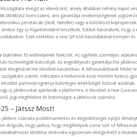
szolgálata elvégzi az ellenőrzést, amely általában néhány napot ve
dik (8048/JAZ licencszám), ami garantálja tevékenységeinek jogszerű
ektronikus pénztárcák (Skrill, Neteller) vagy a különböző kriptopénzek
, amikor egy új fogadóirodáról beszélünk. Sütiket használunk, hogy a
eboldalunkon. Ezek esetében a new QR kód használatával könnyen és
 a bukméker fő webhelyének funkcióit. Az ügyfelek személyes adatain
sítási technológiák biztosítják. Az engedélyezés garantálja the játékos
ok integritását the Mostbet kaszinóban. A felhasználóbarát felület l
 szolgáltató szerint, miközben a kedvencek közé mentési funkció gyo
A Mostbet partnerprogramja különleges lehetőséget biztosít azoknak, 
, hogy új játékosokat ajánlanak a platformra. A Mostbet a new Curaca
es körű jogi megfelelést és biztonságot a játékosok számára.
25 – Játssz Most!
den játékos számára problémamentes és elégedettséget nyújtó élmény
on dolgozik, hogy javítsa, hogy megfeleljünk some sort of felhaszná
bilalkalmazás letöltése Androidra egyszerűen elvégezhető a hivatal