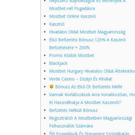
Népszerű Bajnokságok És Versenyek A
Mostbet-nél Fogadásra
Mostbet Online Kaszinó
Kaszinó
Hivatalos Oldal Mostbet Magyarország
Első Befizetési Bónusz 125% A Kaszinó
Befizetésére + 250fs
Promo Kódok Mostbet
Blackjack
Mostbet Hungary Hivatalos Oldal Áttekintés
Verde Casino – Dizájn És Kínálat
Bónusz Az Első Öt Befizetés Mellé
Vannak Korlátozások Arra Vonatkozóan, H
Ki Használhatja A Mostbet Kaszinót?
Befizetés Nélküli Bónusz
Regisztráció A Mostbetben Magyarországi
Felhasználók Számára
Élő Fogadások És Streaming Szolgáltatás