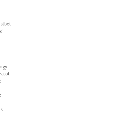
ostbet
al
hogy
ratot,
k
d
ás