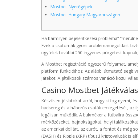
Mostbet Nyerőgépek
Mostbet Hungary Magyarországon
Ha bármilyen bejelentkezési probléma” “merülne 
Ezek a csatornák gyors problémamegoldást bizto
ügyfelek további 250 ingyenes pörgetést kapnak,
A Mostbet regisztráció egyszerű folyamat, amel
platform funkcióihoz. Az alábbi útmutató segít 
játékot. A játékosok számos variáció közül válas
Casino Mostbet Játékvála
Készítsen jóslatokat arról, hogy ki fog nyerni, é
hadsereg és a háborús csaták emlegetését, az i
legálisan működik. A bukméker a futballra összp
mérkőzéseket, bajnokságokat, helyi találkozókat
az amerikai dollárt, az eurót, a fontot és még s
(DASH) és Ripple (XRP) típusú kriptovaluták is el