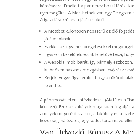
kérdésedre. Emellett a partnerek hozzáférést k
nyereségüket. A Mostbetnek van egy Telegram csa
átigazolásokról és a játékosokról.
A Mostbet különösen népszerű az élő fogadási
játékosoknak.
Ezekkel az ingyenes pörgetésekkel megpörgeth
Egyszerű kezelőfelületünk lehetővé teszi, ho
A weboldal mobilbarát, így bármely eszközön, 
különösen hasznos mozgásban lévő résztvev
Kérjük, vegye figyelembe, hogy a tüköroldalak 
jelenthet.
A pénzmosás elleni intézkedések (AML) és a “I
kötelező. Ezek a szabályok magukban foglaljá
amelyek megerősítik a kor, a lakóhely és a fizeté
közösségi hálózatot, egy kódot tartalmazó ellenő
Van Üdvözlő Bónusz A Mo