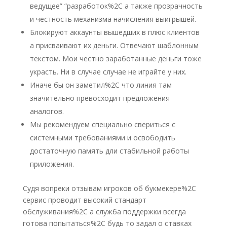
ведущее” “разработок%2C а также прозрачность
и честность механизма начисления выигрышей.
Блокируют аккаунты вышедших в плюс клиентов
а присваивают их деньги. Отвечают шаблонным
текстом. Мои честно заработанные деньги тоже
украсть. Ни в случае случае не играйте у них.
Иначе бы он заметил%2C что линия там
значительно превосходит предложения
аналогов.
Мы рекомендуем специально свериться с
системными требованиями и освободить
достаточную память дли стабильной работы
приложения.
Судя вопреки отзывам игроков об букмекере%2C
сервис проводит высокий стандарт
обслуживания%2C а служба поддержки всегда
готова попытаться%2C будь то задал о ставках