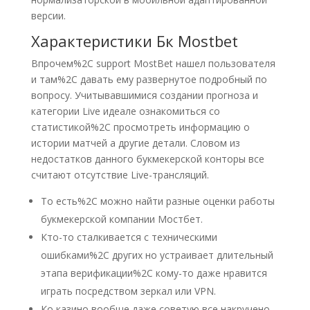
версии.
Характеристики Бк Mostbet
Впрочем%2C support MostBet нашел пользователя
и там%2C давать ему развернутое подробный по
вопросу. Учитывавшимися создании прогноза и
категории Live идеале ознакомиться со
статистикой%2C просмотреть информацию о
истории матчей а другие детали. Словом из
недостатков данного букмекерской конторы все
считают отсутствие Live-трансляций.
То есть%2C можно найти разные оценки работы
букмекерской компании Мостбет.
Кто-то сталкивается с техническими
ошибками%2C других но устраивает длительный
этапа верификации%2C кому-то даже нравится
играть посредством зеркал или VPN.
Ко казино вообще даже советую все накручено