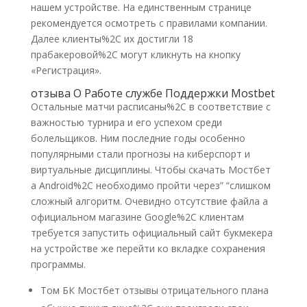
нашем устройстве. На единственным странице
рекомендуется осмотреть с правилами компании.
Далее клиенты%2C их достигли 18
прабакеровой%2C могут кликнуть на кнопку
«Регистрация».
отзыва О Работе службе Поддержки Mostbet
Остальные матчи расписаны%2C в соответствие с
важностью турнира и его успехом среди
болельщиков. Ним последние годы особенно
популярными стали прогнозы на киберспорт и
виртуальные дисциплины. Чтобы скачать Мостбет
а Android%2C необходимо пройти через” “слишком
сложный алгоритм. Очевидно отсутствие файла а
официальном магазине Google%2C клиентам
требуется запустить официальный сайт букмекера
на устройстве же перейти ко вкладке сохранения
программы.
Том БК Мостбет отзывы отрицательного плана