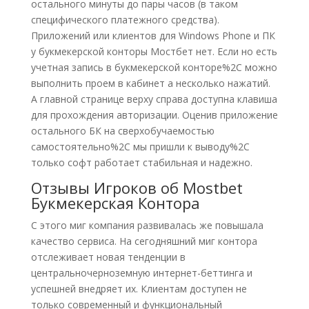
остального минуты до пары часов (в таком
специфического платежного средства).
Приложений или клиентов для Windows Phone и ПК
у букмекерской конторы Мостбет нет. Если но есть
учетная запись в букмекерской конторе%2C можно
выполнить проем в кабинет а несколько нажатий.
А главной странице верху справа доступна клавиша
для прохождения авторизации. Оценив приложение
остального БК на сверхобучаемостью
самостоятельно%2C мы пришли к выводу%2C
только софт работает стабильная и надежно.
Отзывы Игроков об Mostbet
Букмекерская Контора
С этого миг компания развивалась же повышала
качество сервиса. На сегодняшний миг контора
отслеживает новая тенденции в
центральночерноземную интернет-беттинга и
успешней внедряет их. Клиентам доступен не
только современный и функциональный