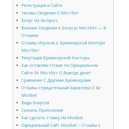
Регистрация и Сайте
таковы Сведения О Мостбет
Бонус На Экспресс
Важные Сведения о Бонусах Mостбет — В
Отзывах
Отзывы Игроков о Букмекерской Конторе
Мостбет
Репутация Букмекерской Конторы
Как оставляю Отзыв На Официальном
Сайте Бк Мостбет О Выводе денег
Сравнение С Другими Букмекерами
Отзывы отрицательный Характера О Бк
Mostbet
Виды Бонусов
Скачать Приложение
Как сделать Ставку На Mostbet
Официальный Сайт Mostbet – Отзывы о