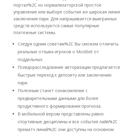
портал%2C но нормализаторской простое
управление или выборе события же широкая линия
заключения пари. Для напрашивается выигранных
средств используются самые популярные
платежные системы.
Следуя одним советам%2C Вы сможем отличить
реальные отзыва игроков о Mostbet от
поддельных.
Псевдорасследование авторизации предлагается
быстрые переход к депозиту или заключению
пари.
Полезным станет ознакомление с
предварительными данными дли более
продуктивного формирования прогноза.
В мобильной версии представлены равно
спортивные дисциплины и все события лайв%2C
прематч линий%2C они доступны на основном