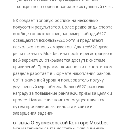
конкретного соревнования же актуальный счет.
БК создает топовую роспись на несколько
полусотни результатов. Более редко виды спорта
вообще гонок колесниц например кабадди%2C
освещаются вскользь%2C хотя и предлагают
несколько топовых маркетов. Для тех%2C даже
решит скачать Mostbet или пройти регистрацию в
веб-версии%2C открывается доступ к системе
привилегий. Программа лояльности в спортивном
разделе работает в формате накопления рангов.
Со” “накачанней уровня пользователь получу
улучшенный курс обмена баллов%2C разовую
награду за повышение ранга%2C призы за целях и
прочее. Накопление поинтов осуществляется
путем проявления активности и сайте и
завершения заданий.
отзыва О Букмекерской Конторе Mostbet
Все материалы сайта доступны судя лицензии