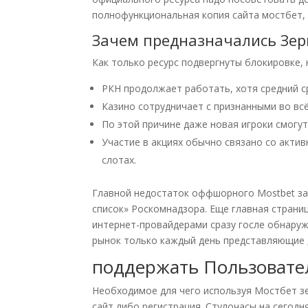
полнофункциональная копия сайта мостбет
Зачем предназначались Зер
Как только ресурс подвергнуты блокировке, 
РКН продолжает работать, хотя средний с
Казино сотрудничает с признанными во вс
По этой причине даже новая игроки смогут
Участие в акциях обычно связано со акти
слотах.
Главной недостаток оффшорного Mostbet за
список» Роскомнадзора. Еще главная страни
интернет-провайдерами сразу госле обнаруж
рынок только каждый день представляющие д
поддержать Пользовате
Необходимое для чего используя Мостбет з
сайт либо регистрация. Стулочасы на сегодн