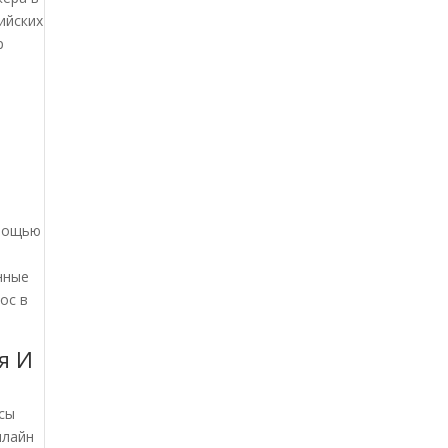
ийских
р
.
омощью
нные
ос в
я И
усы
нлайн