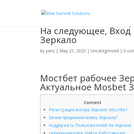
Мостбет Mostbet Зер
На следующее, Вход
Зеркало
by
yanz
|
May 21, 2025
|
Uncategorised
|
0 co
Мостбет рабочее Зер
Актуальное Mosbet 
Content
Регистрация вскоре Зеркало Мостбет
Зачем предназначались Зеркала?
поддержать Пользователей На Зеркале
тюркеншанцпарк Найти Работающее