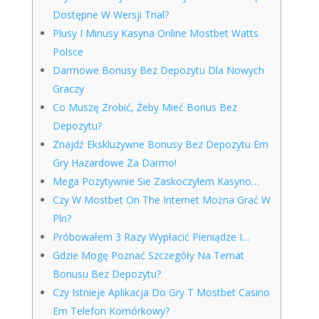
Dostępne W Wersji Trial?
Plusy I Minusy Kasyna Online Mostbet Watts
Polsce
Darmowe Bonusy Bez Depozytu Dla Nowych
Graczy
Co Muszę Zrobić, Żeby Mieć Bonus Bez
Depozytu?
Znajdź Ekskluzywne Bonusy Bez Depozytu Em
Gry Hazardowe Za Darmo!
Mega Pozytywnie Sie Zaskoczylem Kasyno…
Czy W Mostbet On The Internet Można Grać W
Pln?
Próbowałem 3 Razy Wypłacić Pieniądze I…
Gdzie Mogę Poznać Szczegóły Na Temat
Bonusu Bez Depozytu?
Czy Istnieje Aplikacja Do Gry T Mostbet Casino
Em Telefon Komórkowy?