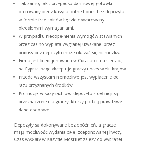
Tak samo, jak t przypadku darmowej gotówki
oferowany przez kasyna online bonus bez depozytu
w formie free spinów będzie obwarowany
określonymi wymaganiami.
W przypadku niedopełnienia wymogów stawianych
przez casino wypłata wygranej uzyskanej przez
bonusy bez depozytu może okazać się niemożliwa.
Firma jest licencjonowana w Curacao i ma siedzibę
na Cyprze, więc akceptuje graczy unces wielu krajów.
Przede wszystkim niemożliwe jest wypłacenie od
razu przyznanych środków.
Promocje w kasynach bez depozytu z definicji są
przeznaczone dla graczy, którzy podają prawdziwe
dane osobowe.
Depozyty są dokonywane bez opóźnień, a gracze
mają możliwość wydania całej zdeponowanej kwoty.
Czas wypłaty w Kasynie MostBet zależy od wybranej