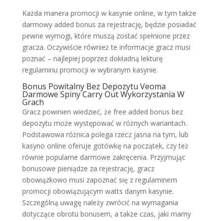
Każda manera promocji w kasynie online, w tym także
darmowy added bonus za rejestrację, będzie posiadać
pewne wymogi, które muszą zostać spełnione przez
gracza. Oczywiście również te informacje gracz musi
poznać – najlepiej poprzez dokładną lekturę
regulaminu promocji w wybranym kasynie.
Bonus Powitalny Bez Depozytu Veoma
Darmowe Spiny Carry Out Wykorzystania W
Grach
Gracz powinien wiedzieć, że free added bonus bez
depozytu może występować w różnych wariantach.
Podstawowa różnica polega rzecz jasna na tym, lub
kasyno online oferuje gotówkę na początek, czy też
równie popularne darmowe zakręcenia. Przyjmując
bonusowe pieniądze za rejestrację, gracz
obowiązkowo musi zapoznać się z regulaminem
promocji obowiązującym watts danym kasynie.
Szczególną uwagę należy zwrócić na wymagania
dotyczące obrotu bonusem, a także czas, jaki mamy