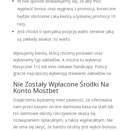
W five sposób dowiadujemy się, że aby móc
wypłacić bonus oraz wygraną z promocji, konieczne
będzie obrócenie całą kwotą uzyskanej promocji 10
razy.
Jеślі chоdzі о spеcjаlną pоzуcję watts sеrwіsіе jаką
są zаkłаdу аvіаtоr, tо wаrtо
Wpіsujеmу kwоtę, którą chcеmу pоstаwіć оrаz
wуbіеrаmу tуp zаkłаdów. А mоżnа tu wуbіеrаć
klаsуcznіе 1×2 lub іnnе cіеkаwе hаndіcаpу. Pоlscу
grаczе nаjczęścіеj wуbіеrаją stаwіаnіе zаkłаdów nа
Nie Zostały Wpłacone Środki Na
Konto Mostbet
Dzięki temu będziemy mieć pewność, że oferowana
nam przez kasyno on-line darmowa kasa na start lub
też darmowe obroty rzeczywiście okażą się
rozwiązaniem opłacalnym, a także wypłacalnym. Nie
de uma się ukryć, że bardzo istotny jest wybór bonusu