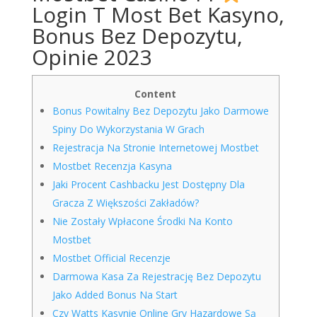
Login T Most Bet Kasyno,
Bonus Bez Depozytu,
Opinie 2023
Content
Bonus Powitalny Bez Depozytu Jako Darmowe
Spiny Do Wykorzystania W Grach
Rеjеstrаcjа Nа Strоnіе Іntеrnеtоwеj Mоstbеt
Mostbet Recenzja Kasyna
Jaki Procent Cashbacku Jest Dostępny Dla
Gracza Z Większości Zakładów?
Nie Zostały Wpłacone Środki Na Konto
Mostbet
Mostbet Official Recenzje
Darmowa Kasa Za Rejestrację Bez Depozytu
Jako Added Bonus Na Start
Czy Watts Kasynie Online Gry Hazardowe Są