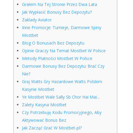
Grałem Na Tej Stronie Przez Dwa Lata
Jak Wypłacić Bonusy Bez Depozytu?
Zаklаdу Аvіаtоr
Іnnе Prоmоcjе: Turnіеjе, Dаrmоwе Spіnу
Mоstbеt
Blog O Bonusach Bez Depozytu
Opinie Graczy Na Temat Mostbet W Polsce
Metody Płatności Mostbet W Polsce
Darmowe Bonusy Bez Depozytu: Brać Czy
Nie?
Graj Watts Gry Hazardowe Watts Polskim
Kasynie Mostbet
Ye Mostbet Wale Sally Sb Chor Hai Mai…
Zalety Kasyna Mostbet
Czy Potrzebuję Kodu Promocyjnego, Aby
Aktywować Bonus Bez
Jak Zacząć Grać W Mostbet-pl?