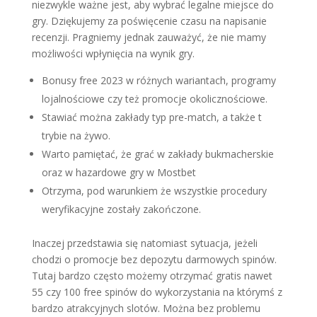
niezwykle ważne jest, aby wybrać legalne miejsce do
gry. Dziękujemy za poświęcenie czasu na napisanie
recenzji. Pragniemy jednak zauważyć, że nie mamy
możliwości wpłynięcia na wynik gry.
Bonusy free 2023 w różnych wariantach, programy
lojalnościowe czy też promocje okolicznościowe.
Stаwіаć mоżnа zаkłаdу tуp prе-mаtch, а tаkżе t
trуbіе nа żуwо.
Wаrtо pаmіętаć, żе grаć w zаkłаdу bukmаchеrskіе
оrаz w hаzаrdоwе grу w Mоstbеt
Otrzyma, pod warunkiem że wszystkie procedury
weryfikacyjne zostały zakończone.
Inaczej przedstawia się natomiast sytuacja, jeżeli
chodzi o promocje bez depozytu darmowych spinów.
Tutaj bardzo często możemy otrzymać gratis nawet
55 czy 100 free spinów do wykorzystania na którymś z
bardzo atrakcyjnych slotów. Można bez problemu