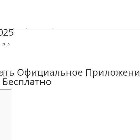
 Apk усовершенство Android
025
ments
чать Официальное Приложен
 Бесплатно
В