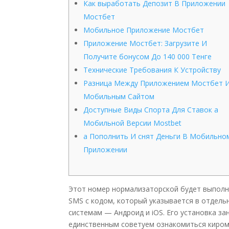
Как выработать Депозит В Приложении
Мостбет
Мобильное Приложение Мостбет
Приложение Мостбет: Загрузите И
Получите бонусом До 140 000 Тенге
Технические Требования К Устройству
Разница Между Приложением Мостбет 
Мобильным Сайтом
Доступные Виды Спорта Для Ставок а
Мобильной Версии Mostbet
а Пополнить И снят Деньги В Мобильно
Приложении
Этот номер нормализаторской будет выполн
SMS с кодом, который указывается в отдел
системам — Андроид и iOS. Его установка за
единственным советуем ознакомиться киром