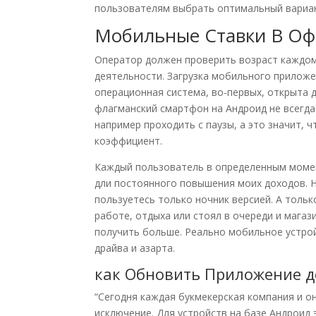
пользователям выбрать оптимальный вариан
Мобильные Ставки В О
Оператор должен проверить возраст каждом
деятельности. Загрузка мобильного приложе
операционная система, во-первых, открыта 
флагманский смартфон на Андроид не всегда 
например проходить с паузы, а это значит, 
коэффициент.
Каждый пользователь в определенным момен
дли постоянного повышения моих доходов. 
пользуетесь только ночник версией. А толь
работе, отдыха или стоял в очереди и магаз
получить больше. Реально мобильное устро
драйва и азарта.
как Обновить Приложение д
“Сегодня каждая букмекерская компания и о
исключение. Для устройств на базе Андроид