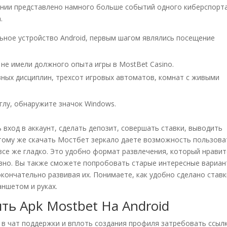
ении представлено намного больше событий одного киберспорт
.
ьное устройство Android, первым шагом являлись посещение
не имели должного опыта игры в MostBet Casino.
вных дисциплин, трехсот игровых автоматов, комнат с живыми
глу, обнаружите значок Windows.
вход в аккаунт, сделать депозит, совершать ставки, выводить
 тому же скачать Мостбет зеркало даете возможность пользова
все же гладко. Это удобно формат развлечения, который нравит
вно. Вы также сможете попробовать старые интересные вариа
окончательно развивая их. Понимаете, как удобно сделано ставк
аншетом и руках.
ть Apk Mostbet На Android
в чат поддержки и вплоть создания профиля затребовать ссылк