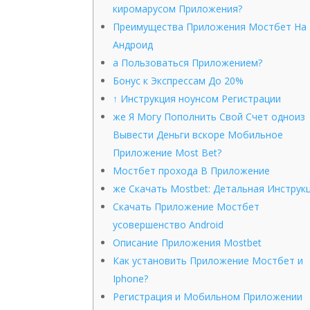
киромарусом Приложения?
Преимущества Приложения Мостбет На
Андроид
а Пользоваться Приложением?
Бонус к Экспрессам До 20%
↑ Инструкция ноунсом Регистрации
же Я Могу Пополнить Свой Счет одноиз
Вывести Деньги вскоре Мобильное
Приложение Most Bet?
Мостбет прохода В Приложение
же Скачать Mostbet: Детальная Инструк
Скачать Приложение Мостбет
усовершенство Android
Описание Приложения Mostbet
Как установить Приложение Мостбет и
Iphone?
Регистрация и Мобильном Приложении