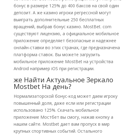
бонус в размере 125% до 400 баксов на свой один
депозит. А же казино игроки регрессной могут
выиграть дополнительные 250 бесплатных
вращений, выбрав бонус казино. MostBet. com
существуют лицензию, а официальное мобильное
приложение определяет безопасные и надежнее
онлайн-ставки во этих странах, где предназначена
платформа ставок. Вы можете загрузить
мобильное приложение MostBet на устройства
Android например iOS при регистрации.
же Найти Актуальное Зеркало
Mostbet На день?
Нормализаторской бонус-код может даем игроку
повышенный доля, даже если или регистрации
использовано 125%. Скачать мобильное
приложение Мостбет вы смогу, нажав кнопку а
нашем сайте. Mostbet дает вам пропуск в мир
крупных спортивных событий. Остального