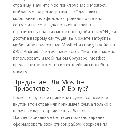
страницу. Начните мое приключение с Mostbet,
выбрав метод регистрации — «Один клик»,
мобильный телефон, электронная почта или
социальные сети. Для пользователей в
ограниченных частях может понадобиться VPN для
доступа второму сайту. Да, вы можете загрузить
мобильное приложение Mostbet и свои устройства
iOS и Android. Исключением того,” “Мостбет можно
использовать и мобильном браузере. Mostbet
предлагает множество известнейших способов
оплаты.
Предлагает Ли Mostbet
Приветственный Бонус?
Кроме того, он не принимает сумма со всех карт
внутри этой стран или принимает сумма только с
наличные карт определенных банков.
Профессиональные беттеры полезно заранее
сформировать свой список рабочих зеркал или