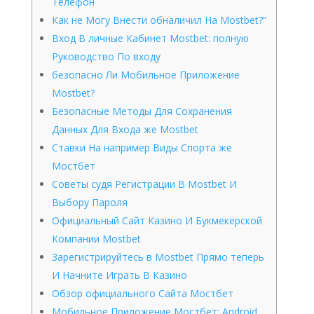
Телефон
Как не Могу Внести обналичил На Mostbet?”
Вход В личные Кабинет Mostbet: полную
Руководство По входу
безопасно Ли Мобильное Приложение
Mostbet?
Безопасные Методы Для Сохранения
Данных Для Входа же Mostbet
Ставки На например Виды Спорта же
Мостбет
Советы судя Регистрации В Mostbet И
Выбору Пароля
Официальный Сайт Казино И Букмекерской
Компании Mostbet
Зарегистрируйтесь в Mostbet Прямо теперь
И Начните Играть В Казино
Обзор официального Сайта Мостбет
Мобильное Приложение Мостбет: Android