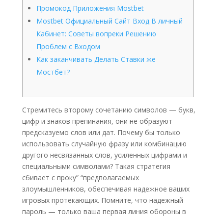
Промокод Приложения Mostbet
Mostbet Официальный Сайт Вход В личный
Кабинет: Советы вопреки Решению
Проблем с Входом
Как заканчивать Делать Ставки же
Мостбет?
Стремитесь второму сочетанию символов — букв,
цифр и знаков препинания, они не образуют
предсказуемо слов или дат. Почему бы только
использовать случайную фразу или комбинацию
другого несвязанных слов, усиленных цифрами и
специальными символами? Такая стратегия
сбивает с проку” “предполагаемых
злоумышленников, обеспечивая надежное ваших
игровых протекающих. Помните, что надежный
пароль — только ваша первая линия обороны в