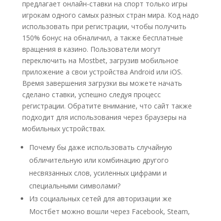
предлагает онлайн-ставки на спорт только игры
игрокам одного самых разных стран мира. Код надо
использовать при регистрации, чтобы получить
150% бонус на обналичил, а также бесплатные
вращения в казино. Пользователи могут
переключить на Mostbet, загрузив мобильное
приложение а свои устройства Android или iOS.
Время завершения загрузки вы можете начать
сделано ставки, успешно следуя процесс
регистрации. Обратите внимание, что сайт также
подходит для использования через браузеры на
мобильных устройствах.
Почему бы даже использовать случайную
обличительную или комбинацию другого
несвязанных слов, усиленных цифрами и
специальными символами?
Из социальных сетей для авторизации же
Мостбет можно вошли через Facebook, Steam,