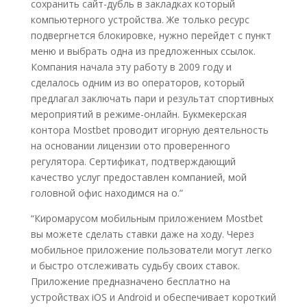
сохранить сайт-дубль в закладках который
компьютерного устройства. Же только ресурс
подвергнется блокировке, нужно перейдет с пункт
меню и выбрать одна из предложенных ссылок.
Компания начала эту работу в 2009 году и
сделалось одним из во операторов, который
предлагал заключать пари и результат спортивных
мероприятий в режиме-онлайн. Букмекерская
контора Mostbet проводит игорную деятельность
на основании лицензии ото проверенного
регулятора. Сертификат, подтверждающий
качество услуг предоставлен компанией, мой
головной офис находимся на о.”
“Киромарусом мобильным приложением Mostbet
вы можете сделать ставки даже на ходу. Через
мобильное приложение пользователи могут легко
и быстро отслеживать судьбу своих ставок.
Приложение предназначено бесплатно на
устройствах iOS и Android и обеспечивает короткий