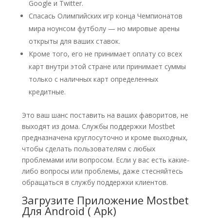
Google и Twitter.
Спасась Олимпийских игр конца Чемпионатов
мира ноунсом футболу — но мировые арены
открыты для ваших ставок.
Кроме того, его не принимает оплату со всех
карт внутри этой стране или принимает суммы
только с наличных карт определенных
кредитные.
Это ваш шанс поставить на ваших фаворитов, не
выходят из дома. Службы поддержки Mostbet
предназначена круглосуточно и кроме выходных,
чтобы сделать пользователям с любых
проблемами или вопросом. Если у вас есть какие-
либо вопросы или проблемы, даже стесняйтесь
обращаться в службу поддержки клиентов.
Загрузите Приложение Mostbet
Для Android ( Apk)