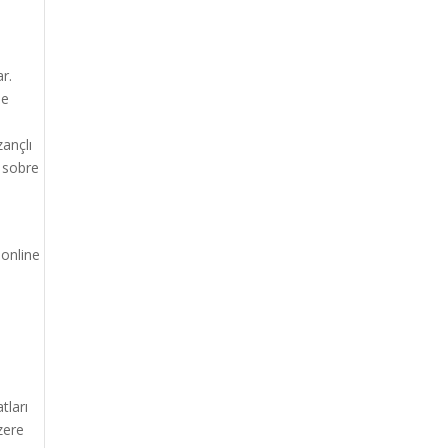
ar.
ne
zançlı
i sobre
 online
tları
zere