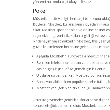
yöntemi hakkında bilgi okuyabilirsiniz.
Poker
Müşterilerin siteyle ilgili herhangi bir sorunu oldu
Böylece, Mostbet, kullanıcıların ihtiyaçlarını ka
çıkar. Mostbet spor bahisleri ve on line casino o
seçenekleri, güvenilirlik, kullanıcı gizliliği ve rewa
bir deneyim yaşatmaktadır. Mostbet, this year yı
güvenilir isimlerden biri haline gelen Kıbrıs merkezl
Aşağıda Mostbet’in Türkiye’deki mevcut finans
Belirtilen telefon numarasını ve e-posta adresi
casino giriş kişisel ofise girmek için kullanılır.
Uluslararası bahis şirketi Mostbet. com’un resmi
Bahis yapılabilecek en popüler sporlar futbol, ​
Mostbet yeni gelenler için sunduğu sadakat pr
Ücretsiz çevirmeler genellikle slotlarda ve diğer 
kontrol ettiğinizden emin olun. Mostbet, futbol, 