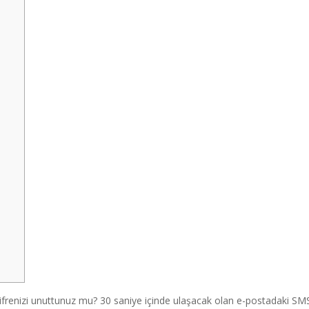
ifrenizi unuttunuz mu? 30 saniye içinde ulaşacak olan e-postadaki SM