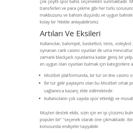
çok çeşitli spor bahis seçenekleri sunmaktadır. Mo
transferleri ve para çekme gibi her türlü sorusunda
makbuzunu ve bahsini düşündü ve uygun bahisler x
kolay bir ?ekilde anlayabilirsiniz.
Artıları Ve Eksileri
Kullanıcılar, balompié, ​​basketbol, ​​tenis, voleybo
oynanan canlı casino oyunları de uma mevcuttur. G
zamanlı blackjack oyunlarına kadar geniş bir yelpa
en uygun olan oyunları bulmak için kategorilere ayr
Mostbet platformunda, bir tür on line casino oyu
Bir tür gelir paylaşımı olan bu Mostbet ortak p
sağlanınca kazanç elde edilmektedir.
Kullanıcıların çok sayıda spor etkinliği ve müs
Müşteri destek ekibi, sizin için en iyi çözümü bu
popüler bir” “seçenek olarak öne çıkmaktadır. Birç
konusunda endişeler taşıyabilir.