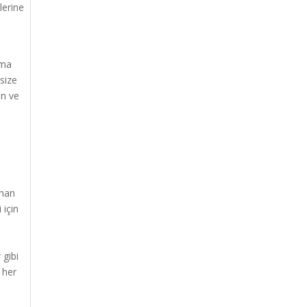
lerine
rma
size
en ve
k
anan
 için
 gibi
 her