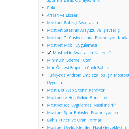
Sporlara Bahis Oynayabilirim?
Poker
Artıları Ve Eksileri
Mostbet Bahisçi Avantajları
Mostbet Sitesinin Arayüzü Ve Işlevselliği
Mostbet Tr Casino’sunda Promosyon Kodlar
Mostbet Mobil Uygulaması
Mostbet’in Avantajları Nelerdir?
Minimum Ödeme Tutarı
Maç Öncesi Empieza Canlı Bahisler
Türkiye’de Android Empieza Ios Için Mostbe
Uygulaması
Most Bet Web Sitenin Karakteri?
Mostbet’te Hoş Geldin Bonusları
Mostbet Ios Uygulaması Nasıl Indirilir
Mostbet Spor Bahisleri Promosyonları
Bahis Türleri Ve Oran Formatı
Mostbet Üyelik Işlemleri Nasıl Gerçekleştirili