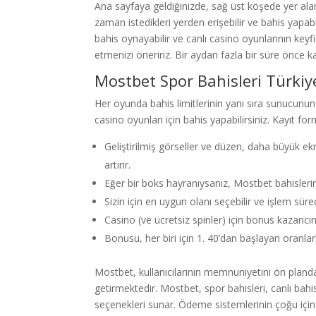
Ana sayfaya geldiğinizde, sağ üst köşede yer alan 
zaman istedikleri yerden erişebilir ve bahis yapab
bahis oynayabilir ve canlı casino oyunlarının keyfin
etmenizi öneririz. Bir aydan fazla bir süre önce k
Mostbet Spor Bahisleri Türkiy
Her oyunda bahis limitlerinin yanı sıra sunucunun 
casino oyunları için bahis yapabilirsiniz. Kayıt 
Geliştirilmiş görseller ve düzen, daha büyük ekr
artırır.
Eğer bir boks hayranıysanız, Mostbet bahisleri
Sizin için en uygun olanı seçebilir ve işlem süreci
Casino (ve ücretsiz spinler) için bonus kazancını
Bonusu, her biri için 1. 40’dan başlayan oranlar
Mostbet, kullanıcılarının memnuniyetini ön plan
getirmektedir. Mostbet, spor bahisleri, canlı bahi
seçenekleri sunar. Ödeme sistemlerinin çoğu içi