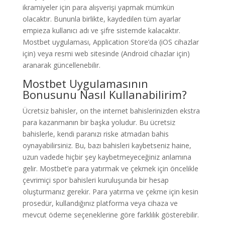
ikramiyeler için para alışverişi yapmak mümkün
olacaktır. Bununla birlikte, kaydedilen tüm ayarlar
empieza kullanıcı adı ve şifre sistemde kalacaktır.
Mostbet uygulaması, Application Store’da (iOS cihazlar
için) veya resmi web sitesinde (Android cihazlar için)
aranarak güncellenebilir.
Mostbet Uygulamasının
Bonusunu Nasıl Kullanabilirim?
Ücretsiz bahisler, on the internet bahislerinizden ekstra
para kazanmanın bir başka yoludur. Bu ücretsiz
bahislerle, kendi paranızı riske atmadan bahis
oynayabilirsiniz. Bu, bazı bahisleri kaybetseniz haine,
uzun vadede hiçbir şey kaybetmeyeceğiniz anlamına
gelir. Mostbet’e para yatırmak ve çekmek için öncelikle
çevrimiçi spor bahisleri kuruluşunda bir hesap
oluşturmanız gerekir. Para yatırma ve çekme için kesin
prosedür, kullandığınız platforma veya cihaza ve
mevcut ödeme seçeneklerine göre farklılık gösterebilir.