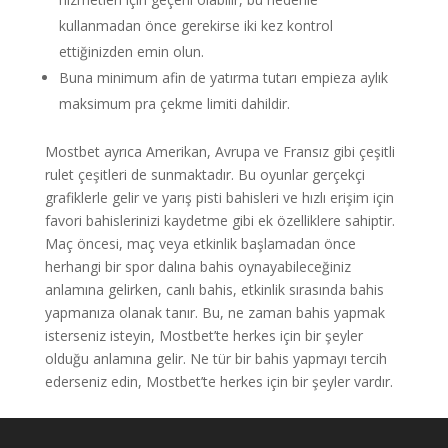
kullanmadan önce gerekirse iki kez kontrol
ettiğinizden emin olun.
Buna minimum afin de yatırma tutarı empieza aylık
maksimum pra çekme limiti dahildir.
Mostbet ayrıca Amerikan, Avrupa ve Fransız gibi çeşitli
rulet çeşitleri de sunmaktadır. Bu oyunlar gerçekçi
grafiklerle gelir ve yarış pisti bahisleri ve hızlı erişim için
favori bahislerinizi kaydetme gibi ek özelliklere sahiptir.
Maç öncesi, maç veya etkinlik başlamadan önce
herhangi bir spor dalına bahis oynayabileceğiniz
anlamına gelirken, canlı bahis, etkinlik sırasında bahis
yapmanıza olanak tanır. Bu, ne zaman bahis yapmak
isterseniz isteyin, Mostbet’te herkes için bir şeyler
olduğu anlamına gelir. Ne tür bir bahis yapmayı tercih
ederseniz edin, Mostbet’te herkes için bir şeyler vardır.