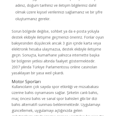
adınız, doğum tarihiniz ve iletişim bilgileriniz dahil
olmak üzere kişisel verilerinizi sağlamanız ve bir şifre
oluşturmanız gerekir.
Sorun bölgede değilse, sohbet ya da e-posta yoluyla
destek ekibiyle iletişime geçmenizi öneririz. Fonlar oyun
bakiyesinden düşülecek ancak 3 gün içinde karta veya
elektronik hesaba ulaşmazsa, destek ekibiyle iletişime
geçin. Sonuçta, kumarhane yalnızca internette başka
bir bölgenin yetkisi altında faaliyet göstermektedir.
2007 yılında Türkiye Parlamentosu online casinoları
yasaklayan bir yasa weil çıkardı.
Motor Sporları
Kullanıcıların çok sayıda spor etkinliği ve müsabakası
üzerine bahis oynamasını sağlar. Şirketin canlı bahis,
maç öncesi bahis ve sanal spor bahisleri gibi bir dizi
bahis alternatifi sunması beklenmektedir. Uygulamayı
güncellemek, uygulamayı açtığınızda gelen