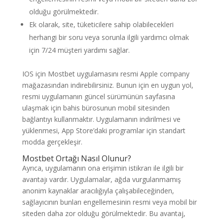
olduğu görülmektedir.
Ek olarak, site, tüketicilere sahip olabilecekleri
herhangi bir soru veya sorunla ilgili yardımcı olmak
için 7/24 müşteri yardımı sağlar.
IOS için Mostbet uygulamasını resmi Apple company
mağazasından indirebilirsiniz. Bunun için en uygun yol,
resmi uygulamanın güncel sürümünün sayfasına
ulaşmak için bahis bürosunun mobil sitesinden
bağlantıyı kullanmaktır. Uygulamanın indirilmesi ve
yüklenmesi, App Store’daki programlar için standart
modda gerçekleşir.
Mostbet Ortağı Nasıl Olunur?
Ayrıca, uygulamanın ona erişimin istikrarı ile ilgili bir
avantajı vardır. Uygulamalar, ağda vurgulanmamış
anonim kaynaklar aracılığıyla çalışabileceğinden,
sağlayıcının bunları engellemesinin resmi veya mobil bir
siteden daha zor olduğu görülmektedir. Bu avantaj,