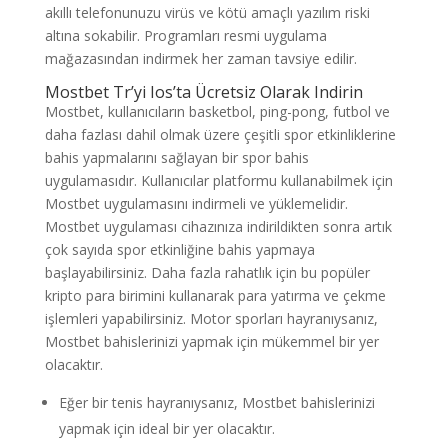
akıllı telefonunuzu virüs ve kötü amaçlı yazılım riski
altına sokabilir. Programları resmi uygulama
mağazasından indirmek her zaman tavsiye edilir.
Mostbet Tr’yi Ios’ta Ücretsiz Olarak Indirin
Mostbet, kullanıcıların basketbol, ping-pong, futbol ve
daha fazlası dahil olmak üzere çeşitli spor etkinliklerine
bahis yapmalarını sağlayan bir spor bahis
uygulamasıdır. Kullanıcılar platformu kullanabilmek için
Mostbet uygulamasını indirmeli ve yüklemelidir.
Mostbet uygulaması cihazınıza indirildikten sonra artık
çok sayıda spor etkinliğine bahis yapmaya
başlayabilirsiniz. Daha fazla rahatlık için bu popüler
kripto para birimini kullanarak para yatırma ve çekme
işlemleri yapabilirsiniz. Motor sporları hayranıysanız,
Mostbet bahislerinizi yapmak için mükemmel bir yer
olacaktır.
Eğer bir tenis hayranıysanız, Mostbet bahislerinizi
yapmak için ideal bir yer olacaktır.