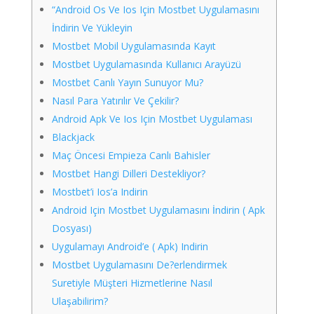
“Android Os Ve Ios Için Mostbet Uygulamasını
İndirin Ve Yükleyin
Mostbet Mobil Uygulamasında Kayıt
Mostbet Uygulamasında Kullanıcı Arayüzü
Mostbet Canlı Yayın Sunuyor Mu?
Nasıl Para Yatırılır Ve Çekilir?
Android Apk Ve Ios Için Mostbet Uygulaması
Blackjack
Maç Öncesi Empieza Canlı Bahisler
Mostbet Hangi Dilleri Destekliyor?
Mostbet’i Ios’a Indirin
Android Için Mostbet Uygulamasını İndirin ( Apk
Dosyası)
Uygulamayı Android’e ( Apk) Indirin
Mostbet Uygulamasını De?erlendirmek
Suretiyle Müşteri Hizmetlerine Nasıl
Ulaşabilirim?