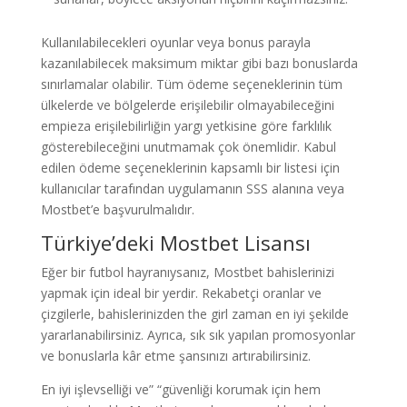
Kullanılabilecekleri oyunlar veya bonus parayla
kazanılabilecek maksimum miktar gibi bazı bonuslarda
sınırlamalar olabilir. Tüm ödeme seçeneklerinin tüm
ülkelerde ve bölgelerde erişilebilir olmayabileceğini
empieza erişilebilirliğin yargı yetkisine göre farklılık
gösterebileceğini unutmamak çok önemlidir. Kabul
edilen ödeme seçeneklerinin kapsamlı bir listesi için
kullanıcılar tarafından uygulamanın SSS alanına veya
Mostbet’e başvurulmalıdır.
Türkiye’deki Mostbet Lisansı
Eğer bir futbol hayranıysanız, Mostbet bahislerinizi
yapmak için ideal bir yerdir. Rekabetçi oranlar ve
çizgilerle, bahislerinizden the girl zaman en iyi şekilde
yararlanabilirsiniz. Ayrıca, sık sık yapılan promosyonlar
ve bonuslarla kâr etme şansınızı artırabilirsiniz.
En iyi işlevselliği ve” “güvenliği korumak için hem