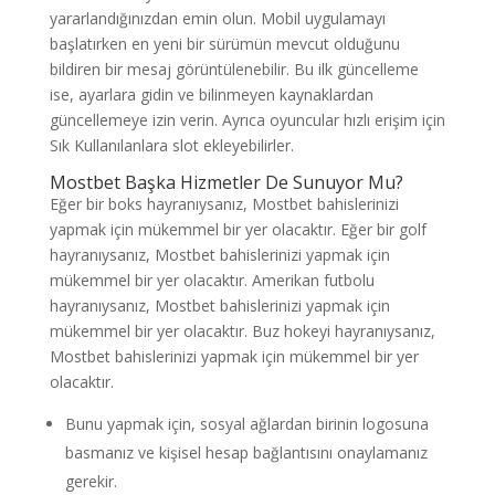
yararlandığınızdan emin olun. Mobil uygulamayı
başlatırken en yeni bir sürümün mevcut olduğunu
bildiren bir mesaj görüntülenebilir. Bu ilk güncelleme
ise, ayarlara gidin ve bilinmeyen kaynaklardan
güncellemeye izin verin. Ayrıca oyuncular hızlı erişim için
Sık Kullanılanlara slot ekleyebilirler.
Mostbet Başka Hizmetler De Sunuyor Mu?
Eğer bir boks hayranıysanız, Mostbet bahislerinizi
yapmak için mükemmel bir yer olacaktır. Eğer bir golf
hayranıysanız, Mostbet bahislerinizi yapmak için
mükemmel bir yer olacaktır. Amerikan futbolu
hayranıysanız, Mostbet bahislerinizi yapmak için
mükemmel bir yer olacaktır. Buz hokeyi hayranıysanız,
Mostbet bahislerinizi yapmak için mükemmel bir yer
olacaktır.
Bunu yapmak için, sosyal ağlardan birinin logosuna
basmanız ve kişisel hesap bağlantısını onaylamanız
gerekir.