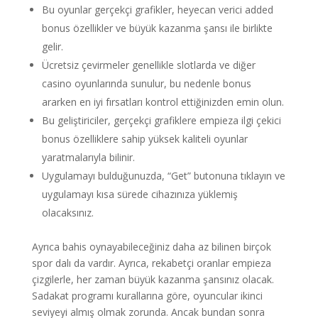
Bu oyunlar gerçekçi grafikler, heyecan verici added
bonus özellikler ve büyük kazanma şansı ile birlikte
gelir.
Ücretsiz çevirmeler genellikle slotlarda ve diğer
casino oyunlarında sunulur, bu nedenle bonus
ararken en iyi fırsatları kontrol ettiğinizden emin olun.
Bu geliştiriciler, gerçekçi grafiklere empieza ilgi çekici
bonus özelliklere sahip yüksek kaliteli oyunlar
yaratmalarıyla bilinir.
Uygulamayı bulduğunuzda, “Get” butonuna tıklayın ve
uygulamayı kısa sürede cihazınıza yüklemiş
olacaksınız.
Ayrıca bahis oynayabileceğiniz daha az bilinen birçok
spor dalı da vardır. Ayrıca, rekabetçi oranlar empieza
çizgilerle, her zaman büyük kazanma şansınız olacak.
Sadakat programı kurallarına göre, oyuncular ikinci
seviyeyi almış olmak zorunda. Ancak bundan sonra