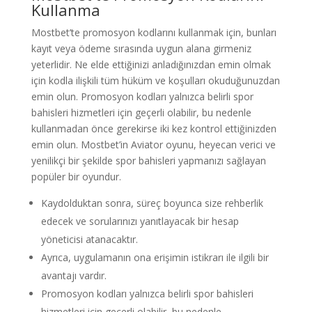
Kullanma
Mostbet’te promosyon kodlarını kullanmak için, bunları
kayıt veya ödeme sırasında uygun alana girmeniz
yeterlidir. Ne elde ettiğinizi anladığınızdan emin olmak
için kodla ilişkili tüm hüküm ve koşulları okuduğunuzdan
emin olun. Promosyon kodları yalnızca belirli spor
bahisleri hizmetleri için geçerli olabilir, bu nedenle
kullanmadan önce gerekirse iki kez kontrol ettiğinizden
emin olun. Mostbet’in Aviator oyunu, heyecan verici ve
yenilikçi bir şekilde spor bahisleri yapmanızı sağlayan
popüler bir oyundur.
Kaydolduktan sonra, süreç boyunca size rehberlik
edecek ve sorularınızı yanıtlayacak bir hesap
yöneticisi atanacaktır.
Ayrıca, uygulamanın ona erişimin istikrarı ile ilgili bir
avantajı vardır.
Promosyon kodları yalnızca belirli spor bahisleri
hizmetleri için geçerli olabilir, bu nedenle