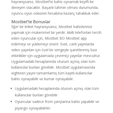
hayranıysanız, Mostbet’te bahis oynamak keyifli bir
deneyim olacaktır. Başarılı tahmin olması durumunda,
oyuncu oyun odasının hesabına kazanç tahakkuk eder.
Mostbet’te Bonuslar
Eğer bir kriket hayranıysanız, Mostbet bahislerinizi
yapmak için mükemmel bir yerdir. Akıllı telefonları tercih
eden oyuncular için, Mostbet BO Mostbet app
indirmeyi ve yüklemeyi önerir. Evet, canlı yayınlarda
video yayınları için özel bir simgeyle işaretlenmiş bazı
etkinlikler için uygulamada çevrimiçi yayınlar mevcuttur.
Uygulamadaki hesaplarında oturum açmış olan tüm
kullanıcılar bunları görebilir. Mostbet uygulamasında
eighteen yaşını tamamlamış tüm kayıtlı kullanıcılar
bahis oynayabilir ve kumar oynayabilir.
Uygulamadaki hesaplarında oturum açmış olan tüm
kullanıcılar bunları görebilir.
Oyuncular sadece from yarışlarına bahis yapabilir ve
piyango oynayabilirler.