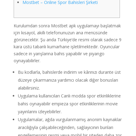
Mostbet – Online Spor Bahisleri Şirketi
Kurulumdan sonra Mostbet apk uygulamayı başlatmak
için kısayol, akıllı telefonunuzun ana menüsünde
görünecektir. Şu anda Türkiye’de resmi olarak sadece 9
kara üstü tabanlı kumarhane işletilmektedir. Oyuncular
sadece in yarışlarına bahis yapabilir ve piyango
oynayabilirler.
Bu kodlarla, bahislerde indirim ve kârınızı durante üst
düzeye çıkarmanıza yardımcı olacak diğer bonusları
alabilirsiniz.
Uygulama kullanıcıları Canlı modda spor etkinliklerine
bahis oynayabilir empieza spor etkinliklerinin movie
yayınlarını izleyebilirler.
Uygulamalar, ağda vurgulanmamış anonim kaynaklar
aracılığıyla çalışabileceğinden, sağlayıcının bunları
engellemesinin resmi veya mobil bir siteden daha zor