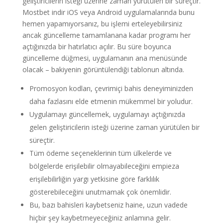
geliştiricilerin isteği üzerine zaman yürütülen bir süreçtir.
Mostbet indir iOS veya Android uygulamalarında bunu
hemen yapamıyorsanız, bu işlemi erteleyebilirsiniz
ancak güncelleme tamamlanana kadar programı her
açtığınızda bir hatırlatıcı açılır. Bu süre boyunca
güncelleme düğmesi, uygulamanın ana menüsünde
olacak – bakiyenin görüntülendiği tablonun altında.
Promosyon kodları, çevrimiçi bahis deneyiminizden
daha fazlasını elde etmenin mükemmel bir yoludur.
Uygulamayı güncellemek, uygulamayı açtığınızda
gelen geliştiricilerin isteği üzerine zaman yürütülen bir
süreçtir.
Tüm ödeme seçeneklerinin tüm ülkelerde ve
bölgelerde erişilebilir olmayabileceğini empieza
erişilebilirliğin yargı yetkisine göre farklılık
gösterebileceğini unutmamak çok önemlidir.
Bu, bazı bahisleri kaybetseniz haine, uzun vadede
hiçbir şey kaybetmeyeceğiniz anlamına gelir.