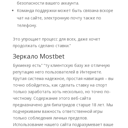
безопасности вашего аккаунта.
Команда поддержки может быть связана вскоре
чат на сайте, электронную почту также по
телефону.
Это упрощает процесс для всех, даже хочет
продолжать сделано ставки.”
Зеркало Mostbet
Букмекер есть” “ту клиентскую базу же отличную
репутацию него пользователей в Интернете.
Крутая система надежное, простая навигация – вы
точно обойдитесь, как сделать ставку на спорт
только заработать хоть несколько, но точно по-
честному. Содержание этого веб-сайта
предназначено для бипатридов старше 18 лет. Мы
подчеркиваем важность ответственной игры
только соблюдения личных пределов.
Использование нашего сайта подразумевает ваше