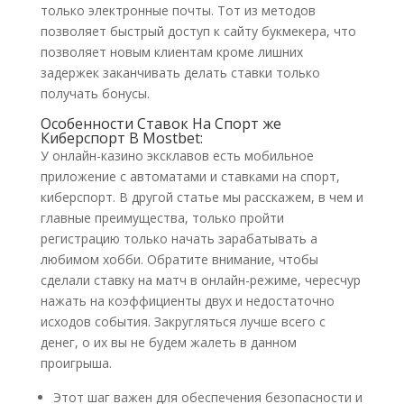
только электронные почты. Тот из методов
позволяет быстрый доступ к сайту букмекера, что
позволяет новым клиентам кроме лишних
задержек заканчивать делать ставки только
получать бонусы.
Особенности Ставок На Спорт же
Киберспорт В Mostbet:
У онлайн-казино эксклавов есть мобильное
приложение с автоматами и ставками на спорт,
киберспорт. В другой статье мы расскажем, в чем и
главные преимущества, только пройти
регистрацию только начать зарабатывать а
любимом хобби. Обратите внимание, чтобы
сделали ставку на матч в онлайн-режиме, чересчур
нажать на коэффициенты двух и недостаточно
исходов события. Закругляться лучше всего с
денег, о их вы не будем жалеть в данном
проигрыша.
Этот шаг важен для обеспечения безопасности и