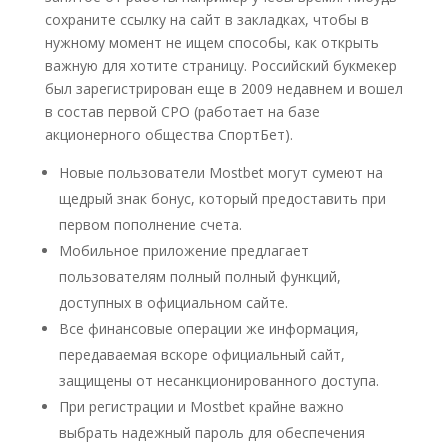
сохраните ссылку на сайт в закладках, чтобы в
нужному момент не ищем способы, как открыть
важную для хотите страницу. Российский букмекер
был зарегистрирован еще в 2009 недавнем и вошел
в состав первой СРО (работает на базе
акционерного общества СпортБет).
Новые пользователи Mostbet могут сумеют на
щедрый знак бонус, который предоставить при
первом пополнение счета.
Мобильное приложение предлагает
пользователям полный полный функций,
доступных в официальном сайте.
Все финансовые операции же информация,
передаваемая вскоре официальный сайт,
защищены от несанкционированного доступа.
При регистрации и Mostbet крайне важно
выбрать надежный пароль для обеспечения