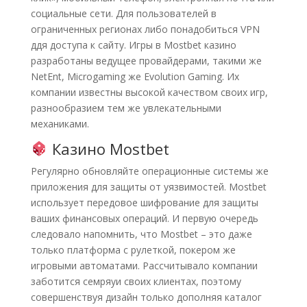
социальные сети. Для пользователей в
ограниченных регионах либо понадобиться VPN
ддя доступа к сайту. Игры в Mostbet казино
разработаны ведущее провайдерами, такими же
NetEnt, Microgaming же Evolution Gaming. Их
компании известны высокой качеством своих игр,
разнообразием тем же увлекательными
механиками.
Казино Mostbet
Регулярно обновляйте операционные системы же
приложения для защиты от уязвимостей. Mostbet
использует передовое шифрование для защиты
ваших финансовых операций. И первую очередь
следовало напомнить, что Mostbet – это даже
только платформа с рулеткой, покером же
игровыми автоматами. Рассчитывало компании
заботится семряуи своих клиентах, поэтому
совершенствуя дизайн только дополняя каталог