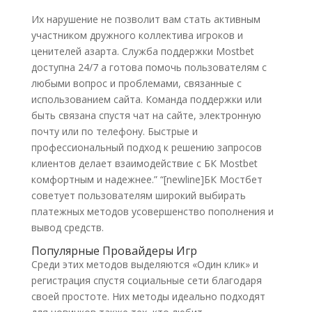
Их нарушение не позволит вам стать активным
участником дружного коллектива игроков и
ценителей азарта. Служба поддержки Mostbet
доступна 24/7 а готова помочь пользователям с
любыми вопрос и проблемами, связанные с
использованием сайта. Команда поддержки или
быть связана спустя чат на сайте, электронную
почту или по телефону. Быстрые и
профессиональный подход к решению запросов
клиентов делает взаимодействие с БК Mostbet
комфортным и надежнее.” “[newline]БК Мостбет
советует пользователям широкий выбирать
платежных методов усовершенство пополнения и
вывод средств.
Популярные Провайдеры Игр
Среди этих методов выделяются «Один клик» и
регистрация спустя социальные сети благодаря
своей простоте. Них методы идеально подходят