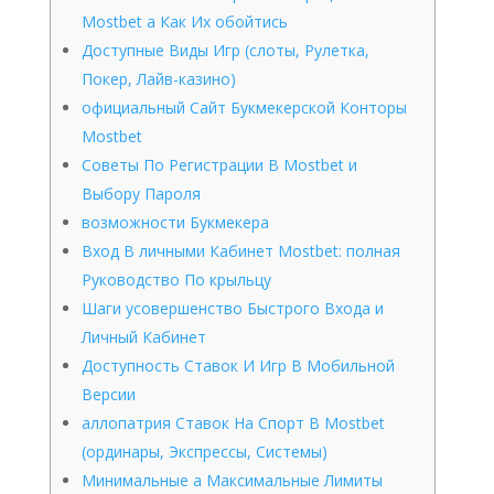
Mostbet а Как Их обойтись
Доступные Виды Игр (слоты, Рулетка,
Покер, Лайв-казино)
официальный Сайт Букмекерской Конторы
Mostbet
Советы По Регистрации В Mostbet и
Выбору Пароля
возможности Букмекера
Вход В личными Кабинет Mostbet: полная
Руководство По крыльцу
Шаги усовершенство Быстрого Входа и
Личный Кабинет
Доступность Ставок И Игр В Мобильной
Версии
аллопатрия Ставок На Спорт В Mostbet
(ординары, Экспрессы, Системы)
Минимальные а Максимальные Лимиты