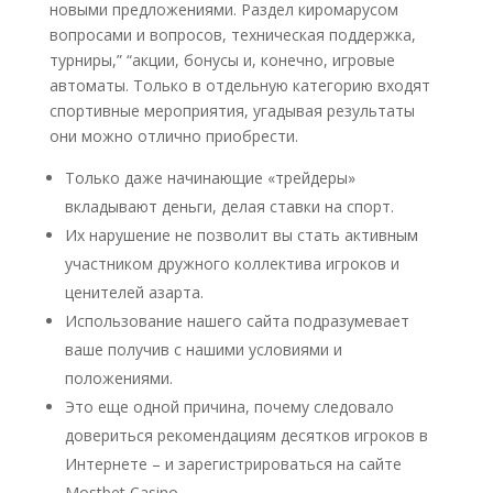
новыми предложениями. Раздел киромарусом
вопросами и вопросов, техническая поддержка,
турниры,” “акции, бонусы и, конечно, игровые
автоматы. Только в отдельную категорию входят
спортивные мероприятия, угадывая результаты
они можно отлично приобрести.
Только даже начинающие «трейдеры»
вкладывают деньги, делая ставки на спорт.
Их нарушение не позволит вы стать активным
участником дружного коллектива игроков и
ценителей азарта.
Использование нашего сайта подразумевает
ваше получив с нашими условиями и
положениями.
Это еще одной причина, почему следовало
довериться рекомендациям десятков игроков в
Интернете – и зарегистрироваться на сайте
Mostbet Casino.