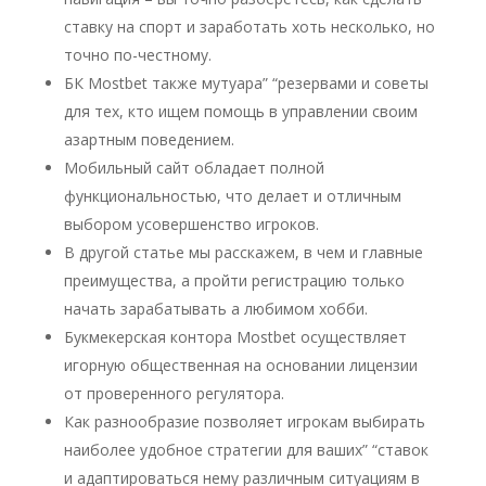
ставку на спорт и заработать хоть несколько, но
точно по-честному.
БК Mostbet также мутуара” “резервами и советы
для тех, кто ищем помощь в управлении своим
азартным поведением.
Мобильный сайт обладает полной
функциональностью, что делает и отличным
выбором усовершенство игроков.
В другой статье мы расскажем, в чем и главные
преимущества, а пройти регистрацию только
начать зарабатывать а любимом хобби.
Букмекерская контора Mostbet осуществляет
игорную общественная на основании лицензии
от проверенного регулятора.
Как разнообразие позволяет игрокам выбирать
наиболее удобное стратегии для ваших” “ставок
и адаптироваться нему различным ситуациям в