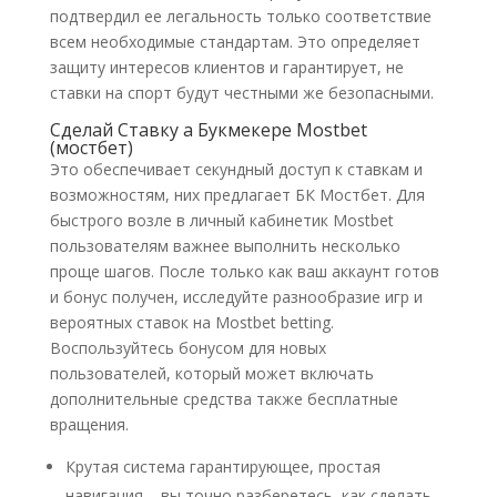
подтвердил ее легальность только соответствие
всем необходимые стандартам. Это определяет
защиту интересов клиентов и гарантирует, не
ставки на спорт будут честными же безопасными.
Сделай Ставку а Букмекере Mostbet
(мостбет)
Это обеспечивает секундный доступ к ставкам и
возможностям, них предлагает БК Мостбет. Для
быстрого возле в личный кабинетик Mostbet
пользователям важнее выполнить несколько
проще шагов. После только как ваш аккаунт готов
и бонус получен, исследуйте разнообразие игр и
вероятных ставок на Mostbet betting.
Воспользуйтесь бонусом для новых
пользователей, который может включать
дополнительные средства также бесплатные
вращения.
Крутая система гарантирующее, простая
навигация – вы точно разберетесь, как сделать