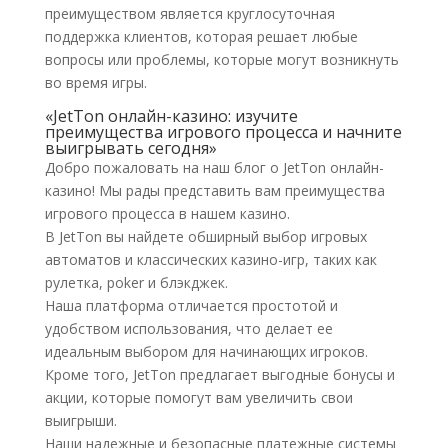
преимуществом является круглосуточная
поддержка клиентов, которая решает любые
вопросы или проблемы, которые могут возникнуть
во время игры.
«JetTon онлайн-казино: изучите
преимущества игрового процесса и начните
выигрывать сегодня»
Добро пожаловать на наш блог о JetTon онлайн-
казино! Мы рады представить вам преимущества
игрового процесса в нашем казино.
В JetTon вы найдете обширный выбор игровых
автоматов и классических казино-игр, таких как
рулетка, poker и блэкджек.
Наша платформа отличается простотой и
удобством использования, что делает ее
идеальным выбором для начинающих игроков.
Кроме того, JetTon предлагает выгодные бонусы и
акции, которые помогут вам увеличить свои
выигрыши.
Наши надежные и безопасные платежные системы