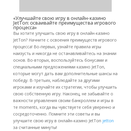
«Улучшайте свою игру в онлайн-казино
JetTon: осваивайте преимущества игрового
процесса»
Вы хотите улучшить свою игру в онлайн-казино
JetTon? Начните с освоения преимуществ игрового
процесса! Во-первых, узнайте правила игры
наизусть и никогда не останавливайтесь на знании
основ. Во-вторых, воспользуйтесь бонусами и
специальными предложениями казино JetTon,
которые могут дать вам дополнительные шансы на
победу. В-третьих, наблюдайте за другими
игроками и изучайте их стратегии, чтобы улучшить
свою собственную игру. Наконец, не забывайте о
важности управления своим банкроллем и игры в
те moments, когда вы чувствуете себя уверенно и
сосредоточенно. Помните эти советы и вы
улучшите свою игру в онлайн-казино JetTon
jetton
за считанные минуты!