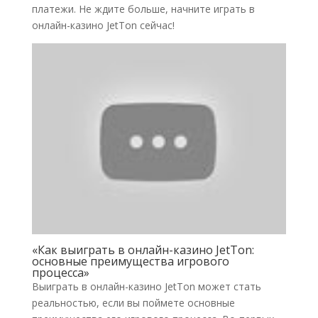
платежи. Не ждите больше, начните играть в
онлайн-казино JetTon сейчас!
«Как выиграть в онлайн-казино JetTon:
основные преимущества игрового
процесса»
Выиграть в онлайн-казино JetTon может стать
реальностью, если вы поймете основные