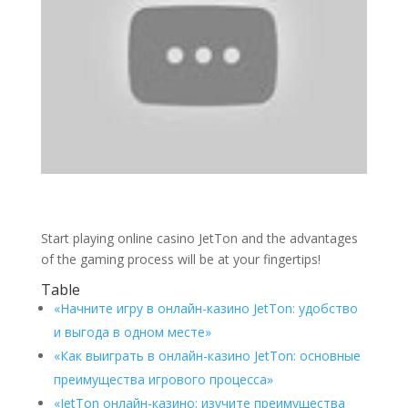
Start playing online casino JetTon and the advantages
of the gaming process will be at your fingertips!
Table
«Начните игру в онлайн-казино JetTon: удобство
и выгода в одном месте»
«Как выиграть в онлайн-казино JetTon: основные
преимущества игрового процесса»
«JetTon онлайн-казино: изучите преимущества