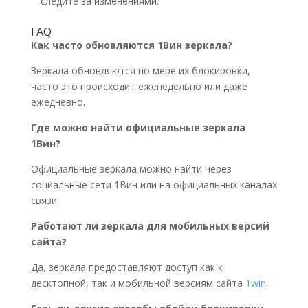
следите за изменениями.
FAQ
Как часто обновляются 1Вин зеркала?
Зеркала обновляются по мере их блокировки,
часто это происходит еженедельно или даже
ежедневно.
Где можно найти официальные зеркала
1Вин?
Официальные зеркала можно найти через
социальные сети 1Вин или на официальных каналах
связи.
Работают ли зеркала для мобильных версий
сайта?
Да, зеркала предоставляют доступ как к
десктопной, так и мобильной версиям сайта
1win
.