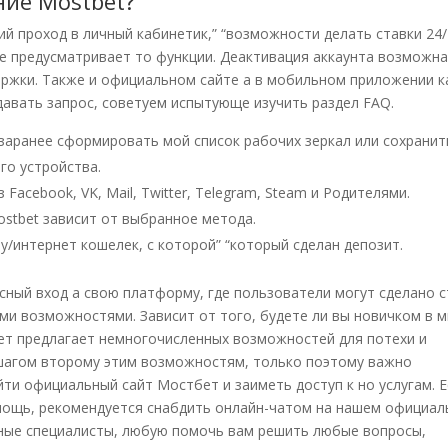
ние Mostbet?
й проход в личный кабинетик,” “возможности делать ставки 24/
е предусматривает то функции. Деактивация аккаунта возможн
ержки. Также и официальном сайте а в мобильном приложении к
давать запрос, советуем испытующе изучить раздел FAQ.
аранее сформировать мой список рабочих зеркал или сохранит
го устройства.
Facebook, VK, Mail, Twitter, Telegram, Steam и Родителями.
stbet зависит от выбранное метода.
ту/интернет кошелек, с которой” “который сделан депозит.
ный вход а свою платформу, где пользователи могут сделано с
ми возможностями. Зависит от того, будете ли вы новичком в 
ет предлагает немногочисленных возможностей для потехи и
 шагом второму этим возможностям, только поэтому важно
йти официальный сайт Мостбет и заиметь доступ к но услугам. 
мощь, рекомендуется снабдить онлайн-чатом на нашем официа
нные специалисты, любую помочь вам решить любые вопросы,