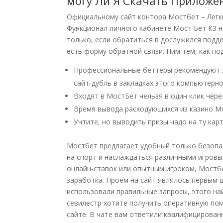
могу Ли Я Скачать Приложе
Официальному сайт контора Мостбет – Легки
Функционал личного кабинете Мост Бет КЗ н
только, если обратиться в дослужился подд
есть форму обратной связи. Ним тем, как по
Профессиональные беттеры рекомендуют з
сайт-дубль в закладках этого компьютерно
Входят в МостБет нельзя в один клик через 
Время вывода расходующихся из казино Mo
Учтите, но выводить призы надо на ту кар
Мостбет предлагает удобный только безопас
на спорт и наслаждаться различными игровы
онлайн-ставок или опытным игроком, Мостб
заработка. Проем на сайт являлось первым
использовали правильные запросы, этого на
севилестр хотите получить оперативную по
сайте. В чате вам ответили квалифицирова