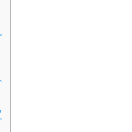
ы
сы
т
го