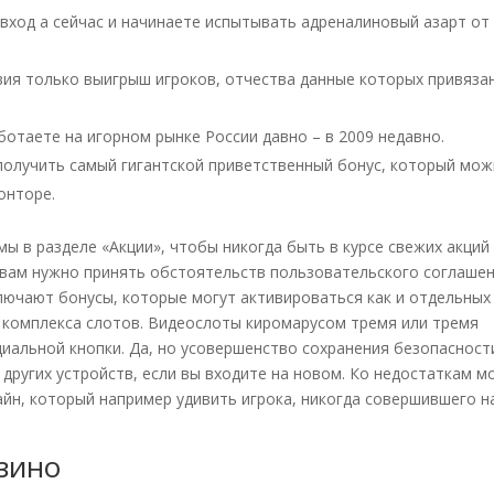
 вход а сейчас и начинаете испытывать адреналиновый азарт от
ия только выигрыш игроков, отчества данные которых привяза
.
ботаете на игорном рынке России давно – в 2009 недавно.
 получить самый гигантской приветственный бонус, который мо
онторе.
ы в разделе «Акции», чтобы никогда быть в курсе свежих акций
 вам нужно принять обстоятельств пользовательского соглашен
ключают бонусы, которые могут активироваться как и отдельных
о комплекса слотов. Видеослоты киромарусом тремя или тремя
иальной кнопки. Да, но усовершенство сохранения безопасност
других устройств, если вы входите на новом. Ко недостаткам 
айн, который например удивить игрока, никогда совершившего н
зино