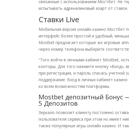
связанные с использованием Мостбет. Не те
испытывать адреналиновый азарт от ставок 
Ставки Live
Мобильная версия онлайн казино Мостбет по
интерфейс более простой и удобный, меньше
Mostbet предлагает которые же игровые апп
через номер телефона выберите соответств
“Того войти в личными кабинет Mostbet, хо
конторы. Для того нажмите кнопку «Вход»,
при регистрации, и пароль спасась учетной 
поддержание. Вход в личных кабинет казино
ко всем возможностям платформы.
Mostbet депозитный Бонус 
5 Депозитов
Зеркало позволит клиенту постоянно остав
пользователя сервиса при этом но имеет ни
также популярные игры онлайн казино. И та