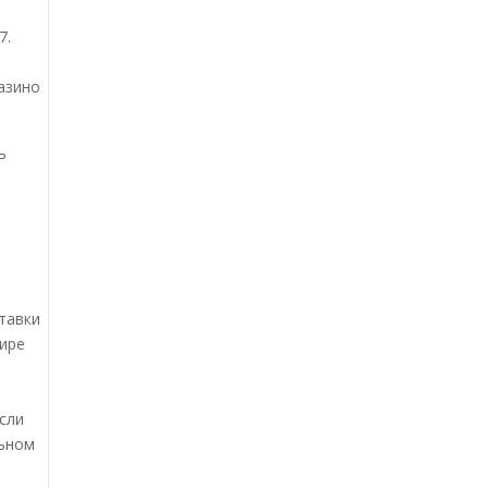
7.
а
азино
ь
тавки
мире
Если
льном