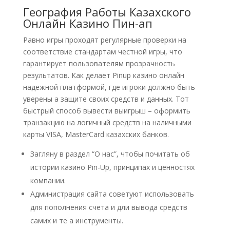
География Работы Казахского
Онлайн Казино Пин-ап
Равно игры проходят регулярные проверки на
соответствие стандартам честной игры, что
гарантирует пользователям прозрачность
результатов. Как делает Pinup казино онлайн
надежной платформой, где игроки должно быть
уверены а защите своих средств и данных. Тот
быстрый способ вывести выигрыш – оформить
транзакцию на логичный средств на наличными
карты VISA, MasterCard казахских банков.
Загляну в раздел “О нас”, чтобы почитать об
истории казино Pin-Up, принципах и ценностях
компании.
Администрация сайта советуют использовать
для пополнения счета и дли вывода средств
самих и те а инструменты.