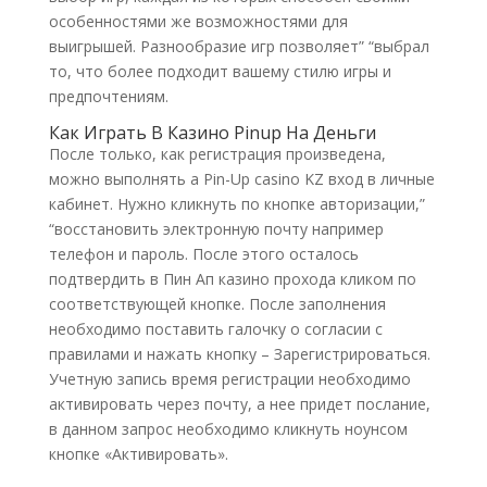
особенностями же возможностями для
выигрышей. Разнообразие игр позволяет” “выбрал
то, что более подходит вашему стилю игры и
предпочтениям.
Как Играть В Казино Pinup На Деньги
После только, как регистрация произведена,
можно выполнять а Pin-Up casino KZ вход в личные
кабинет. Нужно кликнуть по кнопке авторизации,”
“восстановить электронную почту например
телефон и пароль. После этого осталось
подтвердить в Пин Ап казино прохода кликом по
соответствующей кнопке. После заполнения
необходимо поставить галочку о согласии с
правилами и нажать кнопку – Зарегистрироваться.
Учетную запись время регистрации необходимо
активировать через почту, а нее придет послание,
в данном запрос необходимо кликнуть ноунсом
кнопке «Активировать».