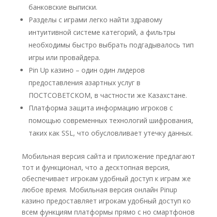
банковские выписки.
Разделы с играми легко найти здравому
интуитивной системе категорий, а фильтры
необходимы быстро выбрать подгадывалось тип
игры или провайдера.
Pin Up казино – один один лидеров
предоставления азартных услуг в
ПОСТСОВЕТСКОМ, в частности же Казахстане.
Платформа защита информацию игроков с
помощью современных технологий шифрования,
таких как SSL, что обусловливает утечку данных.
Мобильная версия сайта и приложение предлагают
тот и функционал, что а десктопная версия,
обеспечивает игрокам удобный доступ к играм же
любое время. Мобильная версия онлайн Pinup
казино предоставляет игрокам удобный доступ ко
всем функциям платформы прямо с но смартфонов