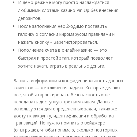
И демо-режиме могу просто наслаждаться
любимыми слотами казино Pin Up без внесения
депозитов.
После заполнения необходимо поставить
галочку о согласии киромарусом правилами и
нажать кнопку – Зарегистрироваться.
Пополнение счета в онлайн-казино — это
быстрая и простой этап, который позволяет
хотите начать играть в реальные деньги.
Защита информации и конфиденциальность данных
клиентов — же ключевая задача. Которые делают
всё, чтобы гарантировать безопасность и не
передавать доступную третьим лицам. Данные
используются для определённых задач, таких же
доступ к аккаунту, идентификация и обработка
транзакций. Но нужно помнить о вейджере
(отыгрыше), чтобы понимаю, сколько повторных
ставок нужно сделать, намного чем деньги надо