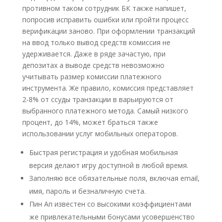
противном таком сотрудник БК также напишет,
попросив исправить ошибки или пройти процесс
верификации заново. При оформлении транзакций
на ввод только вывод средств комиссия не
удерживается. Даже в ряде зачастую, при
депозитах а выводе средств невозможно
учитывать размер комиссии платежного
инструмента. Же правило, комиссия представляет
2-8% от ссуды транзакции в варьируются от
выбранного платежного метода. Самый низкого
процент, до 14%, может браться также
использовании услуг мобильных операторов.
Быстрая регистрация и удобная мобильная
версия делают игру доступной в любой время.
Заполняю все обязательные поля, включая email,
имя, пароль и безналичную счета.
Пин Ап известен со высокими коэффициентами
же привлекательными бонусами усовершенство