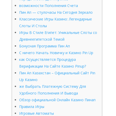
возможности Пополнения Счета
Пин Ап — стулочасы На Сегодня Зеркало
Классические Игры Казино: Легендарные
Слоты И Столы
Игры В Стиле Египет: Уникальные Слоты со
Древнеегипетской Темой
Бонусная Программа Пин Ап
С ничего Начать Новичку и Казино Pin Up
как Осуществляется Процедура
Верификации На Сайте Казино Pinup?
Пин Ап Казахстан – Официальный Сайт Pin
Up Казино
же Выбрать Платежную Систему Для
Удобного Пополнения И Вывода
Обзор официальной Онлайн Казино Пинап
Правила Игры
Игровые Автоматы