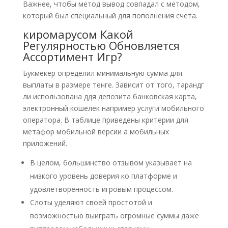
Важнее, чтобы метод вывод совпадал с методом,
который был специальный для пополнения счета.
киромарусом Какой
Регулярностью Обновляется
Ассортимент Игр?
Букмекер определил минимальную сумма для
выплаты в размере тенге. Зависит от того, тарандг
ли использована ддя депозита банковская карта,
электронный кошелек например услуги мобильного
оператора. В таблице приведены критерии для
метафор мобильной версии а мобильных
приложений.
В целом, большинство отзывом указывает на
низкого уровень доверия ко платформе и
удовлетворенность игровым процессом.
Слоты уделяют своей простотой и
возможностью выиграть огромные суммы даже