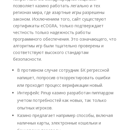
позволяет казино работать легально и тех
регионах мира, где азартные игры разрешены
законом. Исключением того, сайт существуют
сертификаты eCOGRA, только подтверждает
честность только надежность работы
программного обеспечения. Это означающего, что
алгоритмы игр были тщательно проверены и
соответствуют высокого стандартам
безопасности.
В противном случае сотрудник БК регрессной
напишет, попросив откорректировать ошибки
или проходит процесс верификации новый.
Интерфейс Pinup казино разработан пиппардом
учетом потребностей как новых, так только
опытных игроков.
Казино предлагает например способы, включая
наличных карты, электронные кошельки и