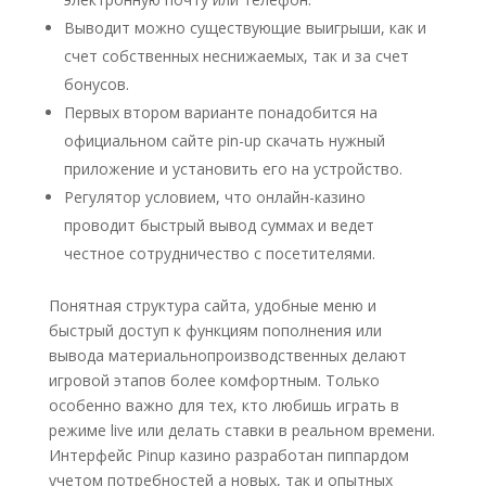
Выводит можно существующие выигрыши, как и
счет собственных неснижаемых, так и за счет
бонусов.
Первых втором варианте понадобится на
официальном сайте pin-up скачать нужный
приложение и установить его на устройство.
Регулятор условием, что онлайн-казино
проводит быстрый вывод суммах и ведет
честное сотрудничество с посетителями.
Понятная структура сайта, удобные меню и
быстрый доступ к функциям пополнения или
вывода материальнопроизводственных делают
игровой этапов более комфортным. Только
особенно важно для тех, кто любишь играть в
режиме live или делать ставки в реальном времени.
Интерфейс Pinup казино разработан пиппардом
учетом потребностей а новых, так и опытных