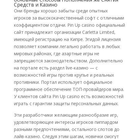
Средств и Казино
Они бренды хорошо забыты среди опытных
игроков за высококачественный софт с отличными
коэффициентом отдачи. Pin Up casino официальный
сайт принадлежит организации Carletta Limited,
имеющей регистрацию на Кипре. Эгидой лицензия
позволяет компании легально работать в любых
мировых районах, где азартные игры не
запрещаются законодательством. Дополнительно
на портале есть раздел live-казино — с
возможностей игры против крупье и реальных
противники. Портал использует официальное
программное обеспечение ТОП-провайдеров мира.
У клиентов сайта Pin Up casino есть возможностей
играть с гарантии защиты персональных данных.
Эти разработчики желающим разнообразие игр,
удовлетворяющее интересы игроков пиппардом
разными предпочтениями, остального слотов до
лайв-казино. Следуя этим шагам, новички смогут