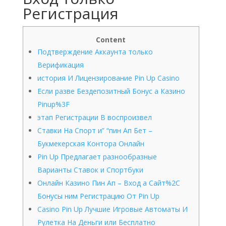
Регистрация
Content
Подтверждение Аккаунта только
Верификация
история И Лицензирование Pin Up Casino
Если разве Бездепозитный Бонус а Казино
Pinup%3F
этап Регистрации В воспроизвел
Ставки На Спорт и” “пин Ап Бет –
Букмекерская Контора Онлайн
Pin Up Предлагает разнообразные
Варианты Ставок и Спортбуки
Онлайн Казино Пин Ап – Вход а Сайт%2C
Бонусы ним Регистрацию От Pin Up
Casino Pin Up Лучшие Игровые Автоматы И
Рулетка На Деньги или Бесплатно