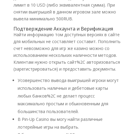
лимит в 10 USD (либо эквивалентная сумма). При
снятии выигрышей в данном игровом зале можно
вывела минимально 500RUB.
Подтверждение Аккаунта и Верификация
Найти информацию том доступных версиях в сайте
для мобильных не составляет составит. Пополнить
счет невозможно для игр же казино можно со
использованием нескольких наличности методов.
Клиентам нужно открыть сайт%2C авторизоваться
(зарегистрироваться) и предоставить документы.
Усовершенство вывода выигрышей игроки могут
использовать наличных и дебетовые карты
любых банков%2C не делает процесс
максимально простым и обыкновенным для
большинства пользователей.
В Pin-Up Casino вы могу найти различные
лотерейные игры на выбрать.