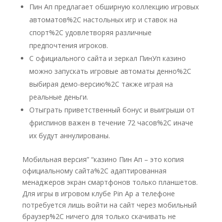
Пин Ап предлагает обширную коллекцию игровых
автоматов%2C настольных игр и ставок на
спорт%2C удовлетворяя различные
предпочтения игроков.
С официального сайта и зеркал ПинУп казино
можно запускать игровые автоматы денно%2C
выбирая демо-версию%2C также играя на
реальные деньги.
Отыграть приветственный бонус и выигрыши от
фриспинов важен в течение 72 часов%2C иначе
их будут аннулированы.
Мобильная версия” “казино Пин Ап – это копия
официальному сайта%2C адаптированная
менаджеров экран смартфонов только планшетов.
Для игры в игровом клубе Pin Ap а телефоне
потребуется лишь войти на сайт через мобильный
браузер%2C ничего для только скачивать не