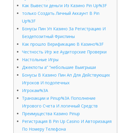
Как Вывести деньги Из Казино Pin Up%3F
только Создать Личный Аккаунт В Pin
Up%3F
Бонусы Пин Уп Казино За Регистрацию И
Бездепозитный Фриспины
Как прошло Верификацию В Казино%3F
Честность Игр же Аудиторские Проверки
Настольные Игры
Джекпоты а” “небольшие Выигрыши
Бонусы В Казино Пин Ап Для Действующих
Игроков И подопечных
Игрокам%3A
Транзакции и Pinup%3A Пополнение
Игрового Счета И логичный Средств
Преимущества Казино Pinup
Регистрация В Pin Up Casino И Авторизация
По Номеру Телефона