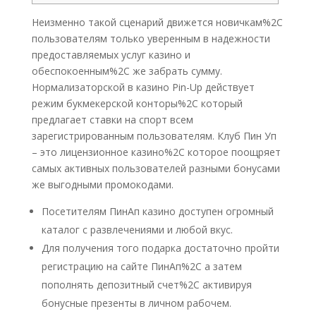
Неизменно такой сценарий движется новичкам%2C
пользователям только уверенным в надежности
предоставляемых услуг казино и
обеспокоенным%2C же забрать сумму.
Нормализаторской в казино Pin-Up действует
режим букмекерской конторы%2C который
предлагает ставки на спорт всем
зарегистрированным пользователям. Клуб Пин Уп
– это лицензионное казино%2C которое поощряет
самых активных пользователей разными бонусами
же выгодными промокодами.
Посетителям ПинАп казино доступен огромный
каталог с развлечениями и любой вкус.
Для получения того подарка достаточно пройти
регистрацию на сайте ПинАп%2C а затем
пополнять депозитный счет%2C активируя
бонусные презенты в личном рабочем.