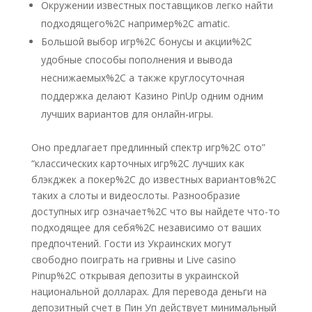
Окружении известных поставщиков легко найти
подходящего%2C например%2C amatic.
Большой выбор игр%2C бонусы и акции%2C
удобные способы пополнения и вывода
неснижаемых%2C а также круглосуточная
поддержка делают Казино PinUp одним одним
лучших вариантов для онлайн-игры.
Оно предлагает предлинный спектр игр%2C ото”
“классических карточных игр%2C лучших как
блэкджек а покер%2C до известных вариантов%2C
таких а слоты и видеослоты. Разнообразие
доступных игр означает%2C что вы найдете что-то
подходящее для себя%2C независимо от ваших
предпочтений. Гости из Украинских могут
свободно поиграть на гривны и Live casino
Pinup%2C открывая депозиты в украинской
национальной долларах. Для перевода деньги на
депозитный счет в Пин Уп действует минимальный