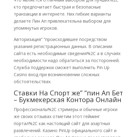
кто предпочитает быстрая и безопасные
транзакции в интернете. Них гибкие варианты
делаете Пин Ап привлекательна выбором для
упомянутых игроков.
Авторизация” “происходившее посредством
указания регистрационных данных. В описании
сайта есть необходимые сведения%2C а в случаях
необходимости надо обратиться за посторонней.
Служба поддержки сможет выполнить Pin Up
Casino вход при возникновении сложных
обстоятельствах.
Ставки На Спорт же” “пин Ап Бет
– Букмекерская Контора Онлайн
Профессионалы%2C стримеры и обычные игроки
же своих отзывах отметим этот гейминг
портал%2C как настоящий сайт для азартных
развлечений. Казино PinUp официального сайт и