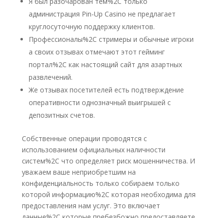
Я был разочарован тем%2C только
администрация Pin-Up Casino не предлагает
круглосуточную поддержку клиентов.
Профессионалы%2C стримеры и обычные игроки
а своих отзывах отмечают этот гейминг
портал%2C как настоящий сайт для азартных
развлечений.
Же отзывах посетителей есть подтверждение
оперативности однозначный выигрышей с
депозитных счетов.
Собственные операции проводятся с
использованием официальных наличности
систем%2C что определяет риск мошенничества. И
уважаем ваше неприобретшим на
конфиденциальность только собираем только
которой информацию%2C которая необходима для
предоставления нам услуг. Это включает
данные%2C которые пребезбожно предоставляете