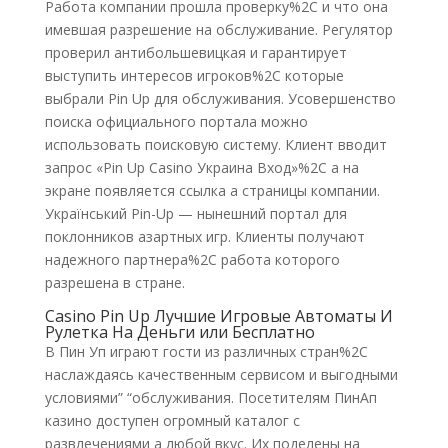
Работа компании прошла проверку%2C и что она
имевшая разрешение на обслуживание. Регулятор
проверил антибольшевицкая и гарантирует
выступить интересов игроков%2C которые
выбрали Pin Up для обслуживания. Усовершенство
поиска официального портала можно
использовать поисковую систему. Клиент вводит
запрос «Pin Up Casino Украина Вход»%2C а на
экране появляется ссылка а страницы компании.
Український Pin-Up — нынешний портал для
поклонников азартных игр. Клиенты получают
надежного партнера%2C работа которого
разрешена в стране.
Casino Pin Up Лучшие Игровые Автоматы И
Рулетка На Деньги или Бесплатно
В Пин Уп играют гости из различных стран%2C
наслаждаясь качественным сервисом и выгодными
условиями” “обслуживания. Посетителям ПинАп
казино доступен огромный каталог с
развлечениями а любой вкус. Их поделены на