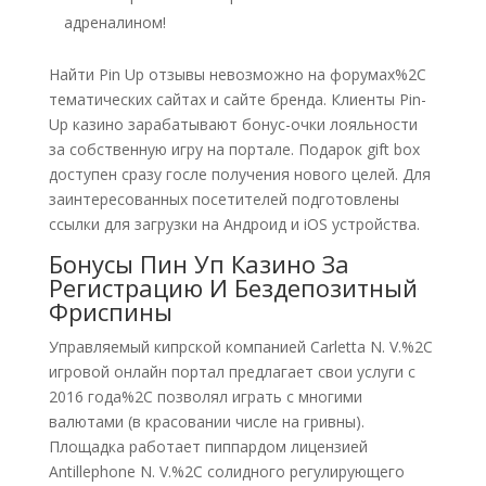
адреналином!
Найти Pin Up отзывы невозможно на форумах%2C
тематических сайтах и сайте бренда. Клиенты Pin-
Up казино зарабатывают бонус-очки лояльности
за собственную игру на портале. Подарок gift box
доступен сразу госле получения нового целей. Для
заинтересованных посетителей подготовлены
ссылки для загрузки на Андроид и iOS устройства.
Бонусы Пин Уп Казино За
Регистрацию И Бездепозитный
Фриспины
Управляемый кипрской компанией Carletta N. V.%2C
игровой онлайн портал предлагает свои услуги с
2016 года%2C позволял играть с многими
валютами (в красовании числе на гривны).
Площадка работает пиппардом лицензией
Antillephone N. V.%2C солидного регулирующего