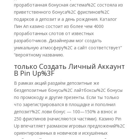
проработанная бонусная система%2C состояла из
приветственного бонуса%2C фриспинов%2C
подарков а депозит и а день рождения. Каталог
Пин Ап казино состоит из более чем 4000
проработанных слотов от известных
разработчиков. Дизайнерам мог создать
уникальную атмосферу%2C а сайт соответствует”
“вероятному названию.
только Создать Личный Аккаунт
В Pin Up%3F
В рамках акций раздаём депозитные же
бездепозитные бонусы%2C лайтбоксы%2C бонусы
по промокоду и другие презенты. Если ты только
что зарегистрировался в площадке и пополнил
депозит%2C лови бонус — 100—150% а взнос и
250 фриспинов (начисляются частями). Казино Pin
Up впечатляет размахом игровых предложений%2C
ориентированных в новичков и искушённых