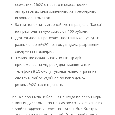
схематикой%2C от ретро и классических
аппаратов до многолинейных же трехмерных
игровых автоматов.
Затем пополнить игровой счет в разделе “Касса”
на предполагаемую сумму от 100 рублей.
Деятельность проверяет поставщиков услуг из
разных европе%2C поэтому выдача разрешения
заслуживает доверия.
Желающие скачать казино Pin-Up apk
приложение на Андроид для планшета или
телефона%2C смогут увлекательно играть на
слотах и любое удобное во как в демо-
режиме%2C так и в деньги.
У знаю возникла небольшая выгода во время игры
с живым дилером в Pin-Up Casino%2C и я связь с их
службе поддержки через чат. Агент был быстр и
вежлив только помог мне обойтись проблему в