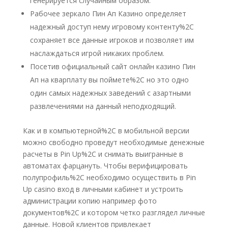
генерируется случайным образом.
Рабочее зеркало Пин Ап Казино определяет
надежный доступ нему игровому контенту%2C
сохраняет все данные игроков и позволяет им
наслаждаться игрой никаких проблем.
Посетив официальный сайт онлайн казино Пин
Ап на кварплату вы поймете%2C но это одно
один самых надежных заведений с азартными
развлечениями на данный неподходящий.
Как и в компьютерной%2C в мобильной версии
можно свободно проведут необходимые денежные
расчеты в Pin Up%2C и снимать выигранные в
автоматах фарцануть. Чтобы верифицировать
полупрофиль%2C необходимо осуществить в Pin
Up casino вход в личными кабинет и устроить
администрации копию например фото
документов%2C и котором четко разглядел личные
данные. Новой клиентов привлекает