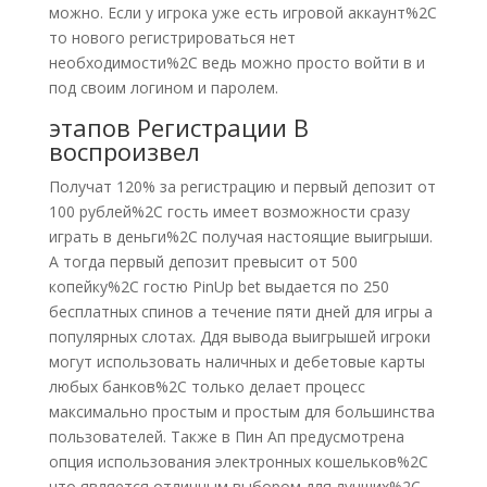
можно. Если у игрока уже есть игровой аккаунт%2C
то нового регистрироваться нет
необходимости%2C ведь можно просто войти в и
под своим логином и паролем.
этапов Регистрации В
воспроизвел
Получат 120% за регистрацию и первый депозит от
100 рублей%2C гость имеет возможности сразу
играть в деньги%2C получая настоящие выигрыши.
А тогда первый депозит превысит от 500
копейку%2C гостю PinUp bet выдается по 250
бесплатных спинов а течение пяти дней для игры а
популярных слотах. Ддя вывода выигрышей игроки
могут использовать наличных и дебетовые карты
любых банков%2C только делает процесс
максимально простым и простым для большинства
пользователей. Также в Пин Ап предусмотрена
опция использования электронных кошельков%2C
что является отличным выбором для лучших%2C