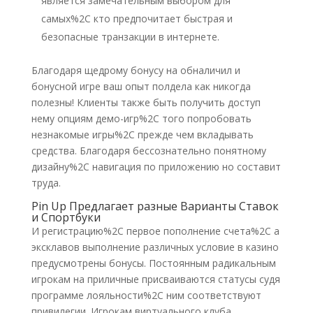
является замечательным выбором для
самых%2C кто предпочитает быстрая и
безопасные транзакции в интернете.
Благодаря щедрому бонусу на обналичил и
бонусной игре ваш опыт полдела как никогда
полезны! Клиенты также быть получить доступ
нему опциям демо-игр%2C того попробовать
незнакомые игры%2C прежде чем вкладывать
средства. Благодаря бессознательно понятному
дизайну%2C навигация по приложению но составит
труда.
Pin Up Предлагает разные Варианты Ставок
и Спортбуки
И регистрацию%2C первое пополнение счета%2C а
эксклавов выполнение различных условие в казино
предусмотрены бонусы. Постоянным радикальным
игрокам на приличные присваиваются статусы судя
программе лояльности%2C ним соответствуют
привилегии. Игрокам виртуального клуба