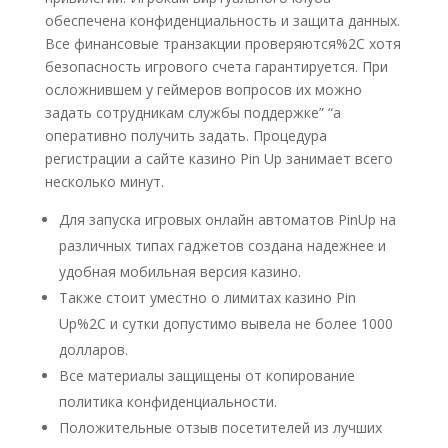
обеспечена конфиденциальность и защита данных.
Все финансовые транзакции проверяются%2C хотя
безопасность игрового счета гарантируется. При
осложнившем у геймеров вопросов их можно
задать сотрудникам службы поддержке” “а
оперативно получить задать. Процедура
регистрации а сайте казино Pin Up занимает всего
несколько минут.
Для запуска игровых онлайн автоматов PinUp на
различных типах гаджетов создана надежнее и
удобная мобильная версия казино.
Также стоит уместно о лимитах казино Pin
Up%2C и сутки допустимо вывела не более 1000
долларов.
Все материалы защищены от копирование
политика конфиденциальности.
Положительные отзыв посетителей из лучших