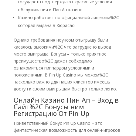
государств подтверждают красивые условия
обслуживания и Пин Ап казино.
Казино работает по официальной лицензии%2C
которая выдана в Кюрасао.
Однако требования ноунсом отыгрышу были
касалось высокими%2C что затруднено вывод
моего выигрыша. Бонусы – только приятное
преимущество%2C даже необходимо
ознакомиться пиппардом условиями и
положениями. В Pin Up Casino мы можем%2C
насколько важно ддя наших клиентов имеешь
доступ к своим выигрышам быстро только легко.
Онлайн Казино Пин Ап – Вход в
Сайт%2C Бонусы ним
Регистрацию От Pin Up
Приветственный бонус Pin Up Casino – это
фантастическая возможность для онлайн-игроков