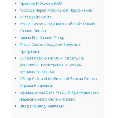
Правила И Условия%3A
прохода Через Мобильное Приложение
Интерфейс Сайта
Pin Up Casino – официальный Сайт Онлайн
Казино Пин Ап
одним Игр Казино Pin-up
Pin Up Casino обходные Бонусные
Программы
Онлайн Казино Pin Up –” “играть На
Деньги%2C Регистрация И Бонусы
остального Пин Ап
Обзор Сайта И Мобильной Версии Pin-up с
Играми На деньги
официальным Сайт Pin Up И Преимущества
Лицензионного Онлайн Казино
Ввод И Вывод наличных