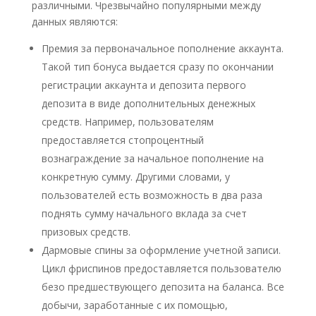
различными. Чрезвычайно популярными между
данных являются:
Премия за первоначальное пополнение аккаунта.
Такой тип бонуса выдается сразу по окончании
регистрации аккаунта и депозита первого
депозита в виде дополнительных денежных
средств. Например, пользователям
предоставляется стопроцентный
вознаграждение за начальное пополнение на
конкретную сумму. Другими словами, у
пользователей есть возможность в два раза
поднять сумму начального вклада за счет
призовых средств.
Дармовые спины за оформление учетной записи.
Цикл фриспинов предоставляется пользователю
безо предшествующего депозита на баланса. Все
добычи, заработанные с их помощью,