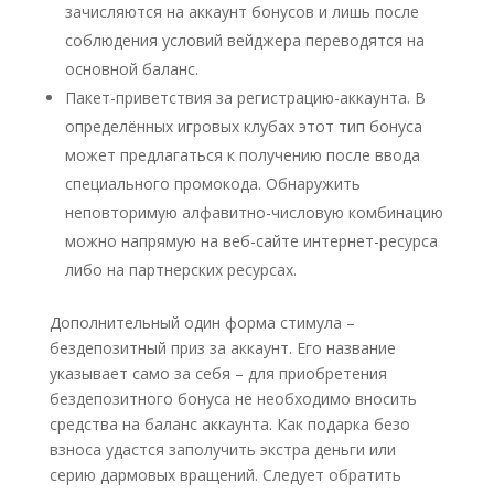
зачисляются на аккаунт бонусов и лишь после
соблюдения условий вейджера переводятся на
основной баланс.
Пакет-приветствия за регистрацию-аккаунта. В
определённых игровых клубах этот тип бонуса
может предлагаться к получению после ввода
специального промокода. Обнаружить
неповторимую алфавитно-числовую комбинацию
можно напрямую на веб-сайте интернет-ресурса
либо на партнерских ресурсах.
Дополнительный один форма стимула –
бездепозитный приз за аккаунт. Его название
указывает само за себя – для приобретения
бездепозитного бонуса не необходимо вносить
средства на баланс аккаунта. Как подарка безо
взноса удастся заполучить экстра деньги или
серию дармовых вращений. Следует обратить