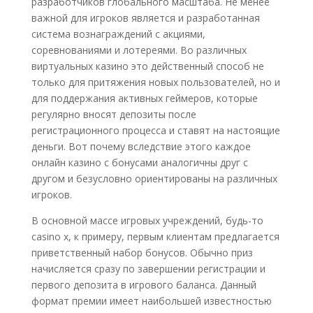
разработчиков глобального масштаба. Не менее
важной для игроков является и разработанная
система вознаграждений с акциями,
соревнованиями и лотереями. Во различных
виртуальных казино это действенный способ не
только для притяжения новых пользователей, но и
для поддержания активных геймеров, которые
регулярно вносят депозиты после
регистрационного процесса и ставят на настоящие
деньги. Вот почему вследствие этого каждое
онлайн казино с бонусами аналогичны друг с
другом и безусловно ориентированы на различных
игроков.
В основной массе игровых учреждений, будь-то
casino x, к примеру, первым клиентам предлагается
приветственный набор бонусов. Обычно приз
начисляется сразу по завершении регистрации и
первого депозита в игрового баланса. Данный
формат премии имеет наибольшей известностью