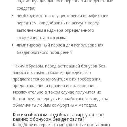
задействуя для данного персональные денежные
средства;
необходимость в осуществлении верификации
перед тем, как добавить на аккаунт перед
выполнением вейджера определенного
коэффициента отыгрыша.
лимитированный период для использования
бездепозитного поощрения.
Таким образом, перед активацией бонусов без
взноса в x casino, скажем, прежде всего
предлагается ознакомиться с их требования
предоставления и правила использования.
Исключительно в таком случае получится их
благополучно вернуть и заработанные средства
обналичить любым комфортным методом.
Каким образом подобрать виртуальное
казино с бонусом без депозита?
К подбору интернет-казино, которые поставляют