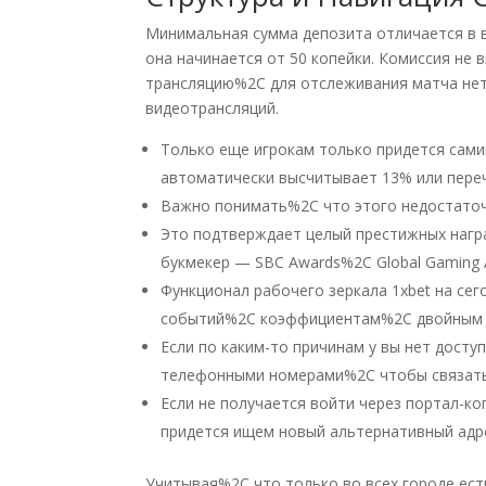
Минимальная сумма депозита отличается в 
она начинается от 50 копейки. Комиссия не
трансляцию%2C для отслеживания матча нет
видеотрансляций.
Только еще игрокам только придется сами
автоматически высчитывает 13% или переч
Важно понимать%2C что этого недостаточ
Это подтверждает целый престижных нагр
букмекер — SBC Awards%2C Global Gaming Aw
Функционал рабочего зеркала 1xbet на се
событий%2C коэффициентам%2C двойным 
Если по каким-то причинам у вы нет дост
телефонными номерами%2C чтобы связатьс
Если не получается войти через портал-
придется ищем новый альтернативный адре
Учитывая%2C что только во всех городе ес