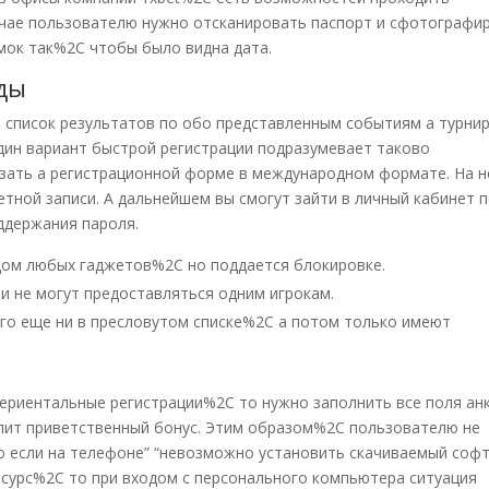
учае пользователю нужно отсканировать паспорт и сфотографи
имок так%2C чтобы было видна дата.
ды
 список результатов по обо представленным событиям а турни
дин вариант быстрой регистрации подразумевает таково
зать а регистрационной форме в международном формате. На н
етной записи. А дальнейшем вы смогут зайти в личный кабинет 
ддержания пароля.
рдом любых гаджетов%2C но поддается блокировке.
и не могут предоставляться одним игрокам.
его еще ни в пресловутом списке%2C а потом только имеют
ериентальные регистрации%2C то нужно заполнить все поля ан
олит приветственный бонус. Этим образом%2C пользователю не
Но если на телефоне” “невозможно установить скачиваемый соф
есурс%2C то при входом с персонального компьютера ситуация