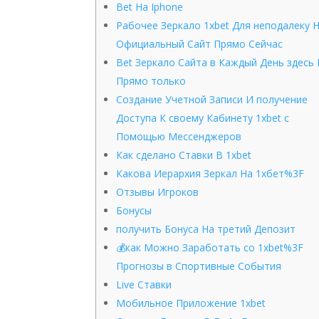
Bet На Iphone
Рабочее Зеркало 1xbet Для неподалеку 
Официальный Сайт Прямо Сейчас
Bet Зеркало Сайта в Каждый День здесь
Прямо только
Создание Учетной Записи И получение
Доступа К своему Кабинету 1xbet с
Помощью Мессенджеров
Как сделано Ставки В 1xbet
Какова Иерархия Зеркал На 1хбет%3F
Отзывы Игроков
Бонусы
получить Бонуса На третий Депозит
💰как Можно Заработать со 1xbet%3F
Прогнозы в Спортивные События
Live Ставки
Мобильное Приложение 1xbet