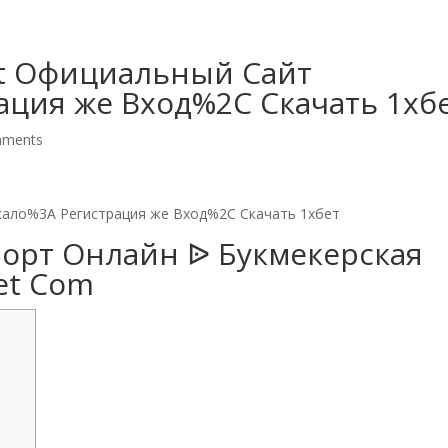
G
t Официальный Сайт
ация же Вход%2C Скачать 1хб
mments
кало%3A Регистрация же Вход%2C Скачать 1хбет
порт Онлайн ᐉ Букмекерская
et Com