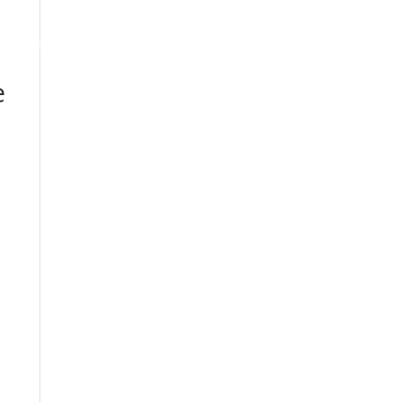
oogle Maps Optimization
Contact
е