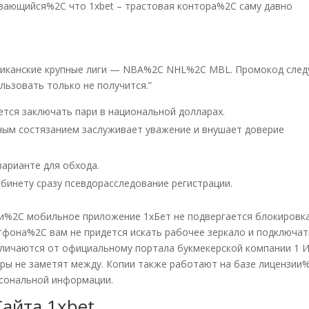
ающийся%2C что 1xbet – трастовая контора%2C саму давно
риканские крупные лиги — NBA%2C NHL%2C MBL. Промокод след
льзовать только не получится.”
тся заключать пари в национальной долларах.
ным состязанием заслуживает уважение и внушает доверие
варианте для обхода.
абинету сразу псевдорасследование регистрации.
ии%2C мобильное приложение 1хБет не подвергается блокировк
тфона%2C вам не придется искать рабочее зеркало и подключат
тличаются от официальному портала букмекерской компании 1 
ы не заметят между. Копии также работают на базе лицензии
рсональной информации.
Сайта 1xbet