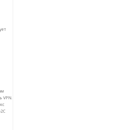
ует
ам
ь VPN.
Икс
%2C