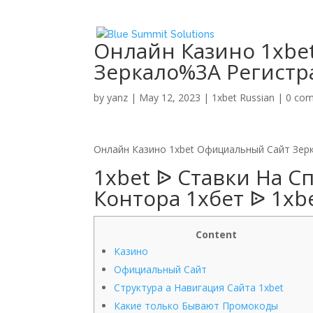
Онлайн Казино 1xbe
Зеркало%3A Регистр
by
yanz
|
May 12, 2023
|
1xbet Russian
|
0 co
Онлайн Казино 1xbet Официальный Сайт Зер
1xbet ᐉ Ставки На С
Контора 1хбет ᐉ 1xb
Content
Казино
Официальный Сайт
Структура а Навигация Сайта 1xbet
Какие только Бывают Промокоды