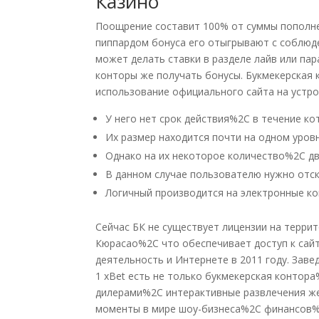
Казино
Поощрение составит 100% от суммы пополне
пиппардом бонуса его отыгрывают с соблюде
может делать ставки в разделе лайв или па
конторы же получать бонусы. Букмекерская
использование официального сайта на устро
У него нет срок действия%2C в течение к
Их размер находится почти на одном уров
Однако на их некоторое количество%2C дв
В данном случае пользователю нужно отск
Логичный производится на электронные ко
Сейчас БК не существует лицензии на террит
Кюрасао%2C что обеспечивает доступ к сайт
деятельность и Интернете в 2011 году. Зав
1 xBet есть не только букмекерская контор
дилерами%2C интерактивные развлечения же
моменты в мире шоу-бизнеса%2C финансов%2