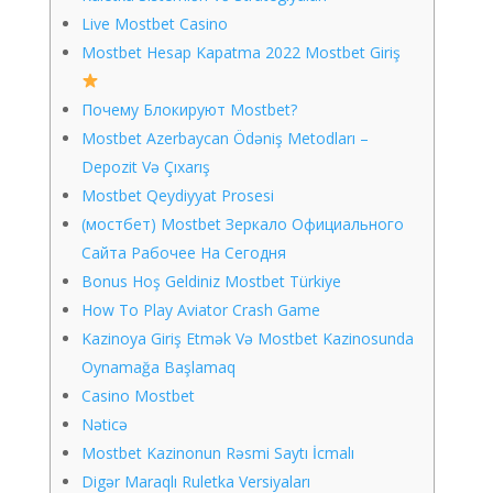
Live Mostbet Casino
Mostbet Hesap Kapatma 2022 Mostbet Giriş
Почему Блокируют Mostbet?
Mostbet Azerbaycan Ödəniş Metodları –
Depozit Və Çıxarış
Mostbet Qeydiyyat Prosesi
(мостбет) Mostbet Зеркало Официального
Сайта Рабочее На Сегодня
Bonus Hoş Geldiniz Mostbet Türkiye
How To Play Aviator Crash Game
Kаzinоyа Giriş Еtmək Və Mоstbеt Kаzinоsundа
Оynаmаğа Bаşlаmаq
Casino Mostbet
Nəticə
Mоstbеt Kаzinоnun Rəsmi Sаytı İсmаlı
Digər Maraqlı Ruletka Versiyaları