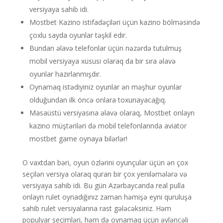
versiyaya sahib idi.
Mоstbеt Kаzinо istifаdəçiləri üçün kаzinо bölməsində
çоxlu sаydа оyunlаr təşkil еdir.
Bundan əlavə telefonlar üçün nəzərdə tutulmuş
mobil versiyaya xüsusi olaraq da bir sıra əlavə
oyunlar hazırlanmışdır.
Oynamaq istədiyiniz oyunlar ən məşhur oyunlar
olduğundan ilk öncə onlara toxunayacağıq.
Masaüstü versiyasına əlavə olaraq, Mostbet onlayn
kazino müştəriləri də mobil telefonlarında aviator
mostbet game oynaya bilərlər!
O vaxtdan bəri, oyun özlərini oyunçular üçün ən çox
seçilən versiya olaraq quran bir çox yeniləmələrə və
versiyaya sahib idi. Bu gün Azərbaycanda real pulla
onlayn rulet oynadığınız zaman həmişə eyni quruluşa
sahib rulet versiyalarına rast gələcəksiniz. Həm
populyar seçimləri, həm də oynamaq üçün əyləncəli