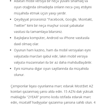
Adətən mobil versiya bir neçə yuvanı sınamaq və
oyun otağında olmadıqda onların necə çıxış etdiyini
müşahidə etmək üçün yaxşı yerdir.
Qeydiyyat prosesinizi “Facebook, Google, Vkontakt,
Twitter” kimi bir neçə məşhur sosial şəbəkələr
vasitəsi ilə tamamlaya bilərsiniz.
Başlıqlara kompüter, Android və iPhone vasitəsilə
daxil olmaq olar.
Oyunun həm kazino, həm də mobil versiyaları eyni
valyutada mərcləri qəbul edir, lakin mobil versiya
valyuta məzənnələri ilə bir az daha məhdudlaşdırılır.
Eyni nümunə digər oyun saytlarında da müşahidə
olunur.
Çempionlar liqası oyunlarına mərc edərək MostBet AZ
koinləri qazanmaq şansı əldə edin. 15 AZN-dək yüksək
məbləğdə “2YEAR” promo kodu istifadə edərək mərc
edin, müxtəlif hədiyyələr qazanma şansına sahib olun. 4