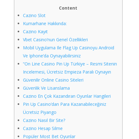
Content
Cazino Slot
Kumarhane Hakkında:
Cazino Kayıt
Vbet Casino’nun Genel Özellikleri
Mobil Uygulama Ile Flag Up Casinoyu Android
Ve Iphone’da Oynayabilirsiniz
“On Line Casino Pin Up Türkiye – Resmi Sitenin
Incelemesi, Ücretsiz Empieza Paralı Oynayın
Güvenilir Online Casino Siteleri
Güvenlik Ve Lisanslama
Cazino En Çok Kazandıran Oyunlar Hangileri
Pin Up Casino’dan Para Kazanabileceğiniz
Ücretsiz Piyango
Cazino Nasıl Bir Site?
Cazino Hesap Silme
Popüler Most Bet Oyunlar