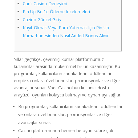
Canlı Casino Deneyimi
Pin Up Bet’te Ödeme Incelemeleri
Cazino Güncel Giriş
Kayıt Olmak Veya Para Yatırmak Için Pin Up
Kumarhanesinden Nasıl Added Bonus Alınır
Yıllar geçtikçe, çevrimiçi kumar platformumuz
kullanıcılar arasında mükemmel bir ün kazanmıştır. Bu
programlar, kullanıcıların sadakatlerini ödüllendirir
empieza onlara özel bonuslar, promosyonlar ve diğer
avantajlar sunar. Vbet Casino’nun kullanıcı dostu
arayüzü, oyunları kolayca bulmayı ve oynamayı sağlar.
Bu programlar, kullanıcıların sadakatlerini ödüllendirir
ve onlara özel bonuslar, promosyonlar ve diğer
avantajlar sunar.
Cazino platformunda hemen he oyun sobre çok