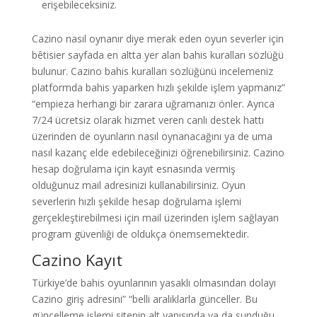
erişebileceksiniz.
Cazino nasıl oynanır diye merak eden oyun severler için
bêtisier sayfada en altta yer alan bahis kuralları sözlüğü
bulunur. Cazino bahis kuralları sözlüğünü incelemeniz
platformda bahis yaparken hızlı şekilde işlem yapmanız”
“empieza herhangi bir zarara uğramanızı önler. Ayrıca
7/24 ücretsiz olarak hizmet veren canlı destek hattı
üzerinden de oyunların nasıl oynanacağını ya de uma
nasıl kazanç elde edebileceğinizi öğrenebilirsiniz. Cazino
hesap doğrulama için kayıt esnasında vermiş
olduğunuz mail adresinizi kullanabilirsiniz. Oyun
severlerin hızlı şekilde hesap doğrulama işlemi
gerçekleştirebilmesi için mail üzerinden işlem sağlayan
program güvenliği de oldukça önemsemektedir.
Cazino Kayıt
Türkiye’de bahis oyunlarının yasaklı olmasından dolayı
Cazino giriş adresini” “belli aralıklarla günceller. Bu
güncelleme işlemi sitenin alt yapısında ya da sunduğu