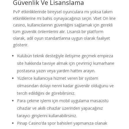
Güvenlik Ve Lisanslama
PvP etkinliklerinde bireysel oyunculara mı yoksa takım
etkinliklerine mi bahis oynayacağınızı seçin. Vbet On line
casino, kullanıcılarının güvenliğini sağlamak için gerekli
tüm güvenlik önlemlerini alır. Lisanslı bir platform
olarak, adil oyun standartlarına uygun olarak faaliyet
gösterir.
Kulübün teknik desteğiyle iletişime geçmek empieza
site hakkında tavsiye almak için çevrimiçi kumarhane
postasına yazın veya yardım hattını arayın.
Yüzlerce kullanıcıya hizmet veren bir system
olmasından dolayı nenni kadar güvenilir olduğunu ve
tercih edildiğini de görebilirsiniz.
Para çekme işlemi için mobil uygulama masaüstü
cihazlar ve akıllı cihazlar üzerinden yapacağınız
tarayıcı girişlerini kullanabilirsiniz.
Pinap Casino’da spor bahisleri yapmanıza olanak