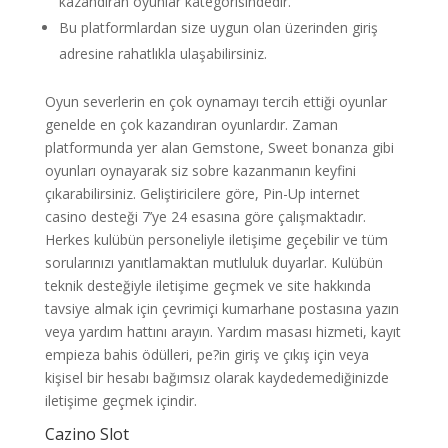
kazandıran oyunlar kategorisindedir.
Bu platformlardan size uygun olan üzerinden giriş
adresine rahatlıkla ulaşabilirsiniz.
Oyun severlerin en çok oynamayı tercih ettiği oyunlar
genelde en çok kazandıran oyunlardır. Zaman
platformunda yer alan Gemstone, Sweet bonanza gibi
oyunları oynayarak siz sobre kazanmanın keyfini
çıkarabilirsiniz. Geliştiricilere göre, Pin-Up internet
casino desteği 7’ye 24 esasına göre çalışmaktadır.
Herkes kulübün personeliyle iletişime geçebilir ve tüm
sorularınızı yanıtlamaktan mutluluk duyarlar. Kulübün
teknik desteğiyle iletişime geçmek ve site hakkında
tavsiye almak için çevrimiçi kumarhane postasına yazın
veya yardım hattını arayın. Yardım masası hizmeti, kayıt
empieza bahis ödülleri, pe?in giriş ve çıkış için veya
kişisel bir hesabı bağımsız olarak kaydedemediğinizde
iletişime geçmek içindir.
Cazino Slot