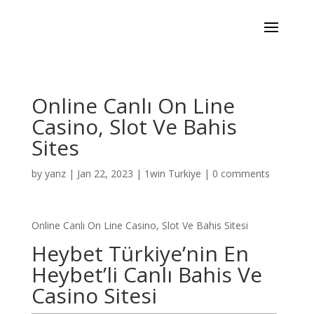
Online Canlı On Line
Casino, Slot Ve Bahis
Sites
by
yanz
|
Jan 22, 2023
|
1win Turkiye
|
0 comments
Online Canlı On Line Casino, Slot Ve Bahis Sitesi
Heybet Türkiye’nin En
Heybet’li Canlı Bahis Ve
Casino Sitesi