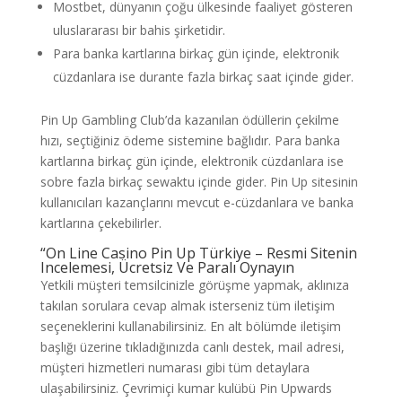
Mostbet, dünyanın çoğu ülkesinde faaliyet gösteren
uluslararası bir bahis şirketidir.
Para banka kartlarına birkaç gün içinde, elektronik
cüzdanlara ise durante fazla birkaç saat içinde gider.
Pin Up Gambling Club’da kazanılan ödüllerin çekilme
hızı, seçtiğiniz ödeme sistemine bağlıdır. Para banka
kartlarına birkaç gün içinde, elektronik cüzdanlara ise
sobre fazla birkaç sewaktu içinde gider. Pin Up sitesinin
kullanıcıları kazançlarını mevcut e-cüzdanlara ve banka
kartlarına çekebilirler.
“On Line Casino Pin Up Türkiye – Resmi Sitenin
Incelemesi, Ücretsiz Ve Paralı Oynayın
Yetkili müşteri temsilcinizle görüşme yapmak, aklınıza
takılan sorulara cevap almak isterseniz tüm iletişim
seçeneklerini kullanabilirsiniz. En alt bölümde iletişim
başlığı üzerine tıkladığınızda canlı destek, mail adresi,
müşteri hizmetleri numarası gibi tüm detaylara
ulaşabilirsiniz. Çevrimiçi kumar kulübü Pin Upwards