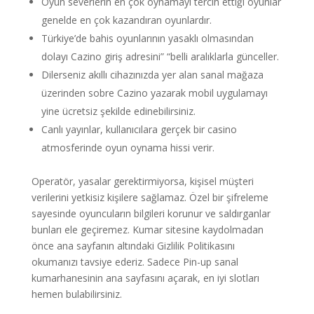
Oyun severlerin en çok oynamayı tercih ettiği oyunlar
genelde en çok kazandıran oyunlardır.
Türkiye’de bahis oyunlarının yasaklı olmasından
dolayı Cazino giriş adresini” “belli aralıklarla günceller.
Dilerseniz akıllı cihazınızda yer alan sanal mağaza
üzerinden sobre Cazino yazarak mobil uygulamayı
yine ücretsiz şekilde edinebilirsiniz.
Canlı yayınlar, kullanıcılara gerçek bir casino
atmosferinde oyun oynama hissi verir.
Operatör, yasalar gerektirmiyorsa, kişisel müşteri
verilerini yetkisiz kişilere sağlamaz. Özel bir şifreleme
sayesinde oyuncuların bilgileri korunur ve saldırganlar
bunları ele geçiremez. Kumar sitesine kaydolmadan
önce ana sayfanın altındaki Gizlilik Politikasını
okumanızı tavsiye ederiz. Sadece Pin-up sanal
kumarhanesinin ana sayfasını açarak, en iyi slotları
hemen bulabilirsiniz.