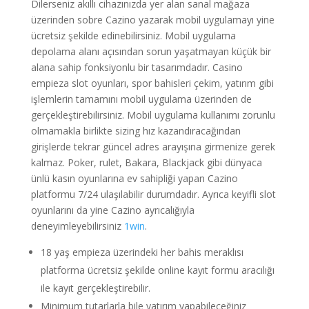
Dilerseniz akıllı cihazınızda yer alan sanal mağaza
üzerinden sobre Cazino yazarak mobil uygulamayı yine
ücretsiz şekilde edinebilirsiniz. Mobil uygulama
depolama alanı açısından sorun yaşatmayan küçük bir
alana sahip fonksiyonlu bir tasarımdadır. Casino
empieza slot oyunları, spor bahisleri çekim, yatırım gibi
işlemlerin tamamını mobil uygulama üzerinden de
gerçekleştirebilirsiniz. Mobil uygulama kullanımı zorunlu
olmamakla birlikte sizing hız kazandıracağından
girişlerde tekrar güncel adres arayışına girmenize gerek
kalmaz. Poker, rulet, Bakara, Blackjack gibi dünyaca
ünlü kasın oyunlarına ev sahipliği yapan Cazino
platformu 7/24 ulaşılabilir durumdadır. Ayrıca keyifli slot
oyunlarını da yine Cazino ayrıcalığıyla
deneyimleyebilirsiniz
1win
.
18 yaş empieza üzerindeki her bahis meraklısı
platforma ücretsiz şekilde online kayıt formu aracılığı
ile kayıt gerçekleştirebilir.
Minimum tutarlarla bile yatırım yapabileceğiniz