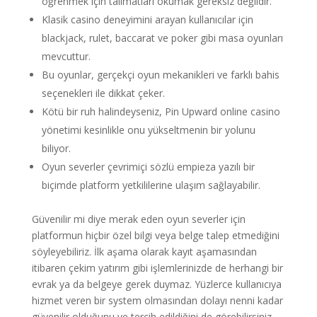
öğrenmek için talimatları okumak gereksiz değildir.
Klasik casino deneyimini arayan kullanıcılar için
blackjack, rulet, baccarat ve poker gibi masa oyunları
mevcuttur.
Bu oyunlar, gerçekçi oyun mekanikleri ve farklı bahis
seçenekleri ile dikkat çeker.
Kötü bir ruh halindeyseniz, Pin Upward online casino
yönetimi kesinlikle onu yükseltmenin bir yolunu
biliyor.
Oyun severler çevrimiçi sözlü empieza yazılı bir
biçimde platform yetkililerine ulaşım sağlayabilir.
Güvenilir mi diye merak eden oyun severler için
platformun hiçbir özel bilgi veya belge talep etmediğini
söyleyebiliriz. İlk aşama olarak kayıt aşamasından
itibaren çekim yatırım gibi işlemlerinizde de herhangi bir
evrak ya da belgeye gerek duymaz. Yüzlerce kullanıcıya
hizmet veren bir system olmasından dolayı nenni kadar
güvenilir olduğunu ve tercih edildiğini de görebilirsiniz.