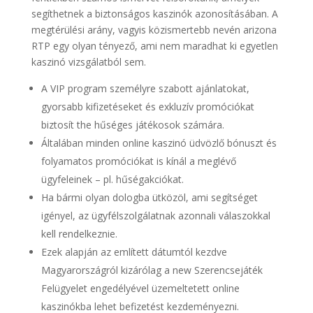
segíthetnek a biztonságos kaszinók azonosításában. A
megtérülési arány, vagyis közismertebb nevén arizona
RTP egy olyan tényező, ami nem maradhat ki egyetlen
kaszinó vizsgálatból sem.
A VIP program személyre szabott ajánlatokat,
gyorsabb kifizetéseket és exkluzív promóciókat
biztosít the hűséges játékosok számára.
Általában minden online kaszinó üdvözlő bónuszt és
folyamatos promóciókat is kínál a meglévő
ügyfeleinek – pl. hűségakciókat.
Ha bármi olyan dologba ütközöl, ami segítséget
igényel, az ügyfélszolgálatnak azonnali válaszokkal
kell rendelkeznie.
Ezek alapján az említett dátumtól kezdve
Magyarországról kizárólag a new Szerencsejáték
Felügyelet engedélyével üzemeltetett online
kaszinókba lehet befizetést kezdeményezni.