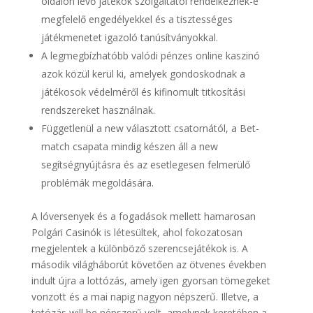
oldalon lévő játékok szolgáltatói rendelkeznek-e
megfelelő engedélyekkel és a tisztességes
játékmenetet igazoló tanúsítványokkal.
A legmegbízhatóbb valódi pénzes online kaszinó
azok közül kerül ki, amelyek gondoskodnak a
játékosok védelméről és kifinomult titkosítási
rendszereket használnak.
Függetlenül a new választott csatornától, a Bet-
match csapata mindig készen áll a new
segítségnyújtásra és az esetlegesen felmerülő
problémák megoldására.
A lóversenyek és a fogadások mellett hamarosan
Polgári Casinók is létesültek, ahol fokozatosan
megjelentek a különböző szerencsejátékok is. A
második világháborút követően az ötvenes években
indult újra a lottózás, amely igen gyorsan tömegeket
vonzott és a mai napig nagyon népszerű. Illetve, a
totózás will be népszerű volt, amelynek keretében a