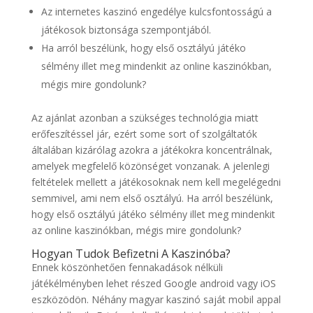
Az internetes kaszinó engedélye kulcsfontosságú a
játékosok biztonsága szempontjából.
Ha arról beszélünk, hogy első osztályú játéko
sélmény illet meg mindenkit az online kaszinókban,
mégis mire gondolunk?
Az ajánlat azonban a szükséges technológia miatt
erőfeszítéssel jár, ezért some sort of szolgáltatók
általában kizárólag azokra a játékokra koncentrálnak,
amelyek megfelelő közönséget vonzanak. A jelenlegi
feltételek mellett a játékosoknak nem kell megelégedni
semmivel, ami nem első osztályú. Ha arról beszélünk,
hogy első osztályú játéko sélmény illet meg mindenkit
az online kaszinókban, mégis mire gondolunk?
Hogyan Tudok Befizetni A Kaszinóba?
Ennek köszönhetően fennakadások nélküli
játékélményben lehet részed Google android vagy iOS
eszközödön. Néhány magyar kaszinó saját mobil appal