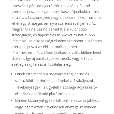
elveszített pénzed egy részét. Ha valódi pénzzel
szeretne játszani olyan online kaszinójátékokkal, mint
a rulett, a huszonegyes vagy a bakkara, akkor hasznos
lehet egy stratégia, amely a szerencsével járhat. Az
Magyar Online Casino bemutatja a különböző
stratégiákat, és tippeket és trükköket mutat a jobb
játékhoz. De a közösségi élmény szempontja is fontos
szerepet játszik az élő kaszinóban, mert a
játékmesterrel és a többi játékossal valós időben lehet
chatelni. Így új barátságok köthetők, vagy ki tudja,
esetleg az új társát is itt találja meg.
Ennek értelmében a magyarországi online és
szárazföldi kaszinó engedélyeket a Szabályozott
Tevékenységek Felügyeleti Hatósága adja ki és ők
ellenőrzik a működő platformokat is.
Minden bizonnyal gyakorlott online kaszinó játékos
vagy, ezért aztán figyelmesen átvizsgálsz minden
egyes platformot annak megbízhatósága