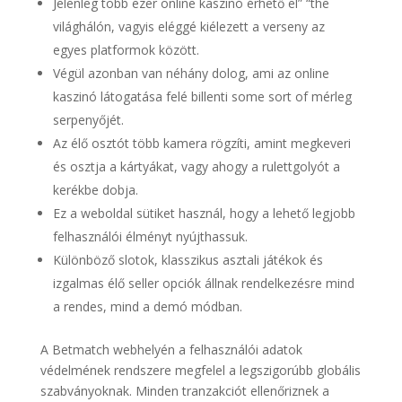
Jelenleg több ezer online kaszinó érhető el” “the
világhálón, vagyis eléggé kiélezett a verseny az
egyes platformok között.
Végül azonban van néhány dolog, ami az online
kaszinó látogatása felé billenti some sort of mérleg
serpenyőjét.
Az élő osztót több kamera rögzíti, amint megkeveri
és osztja a kártyákat, vagy ahogy a rulettgolyót a
kerékbe dobja.
Ez a weboldal sütiket használ, hogy a lehető legjobb
felhasználói élményt nyújthassuk.
Különböző slotok, klasszikus asztali játékok és
izgalmas élő seller opciók állnak rendelkezésre mind
a rendes, mind a demó módban.
A Betmatch webhelyén a felhasználói adatok
védelmének rendszere megfelel a legszigorúbb globális
szabványoknak. Minden tranzakciót ellenőriznek a