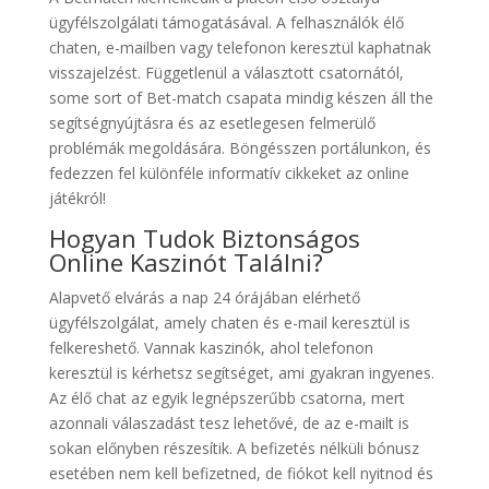
ügyfélszolgálati támogatásával. A felhasználók élő
chaten, e-mailben vagy telefonon keresztül kaphatnak
visszajelzést. Függetlenül a választott csatornától,
some sort of Bet-match csapata mindig készen áll the
segítségnyújtásra és az esetlegesen felmerülő
problémák megoldására. Böngésszen portálunkon, és
fedezzen fel különféle informatív cikkeket az online
játékról!
Hogyan Tudok Biztonságos
Online Kaszinót Találni?
Alapvető elvárás a nap 24 órájában elérhető
ügyfélszolgálat, amely chaten és e-mail keresztül is
felkereshető. Vannak kaszinók, ahol telefonon
keresztül is kérhetsz segítséget, ami gyakran ingyenes.
Az élő chat az egyik legnépszerűbb csatorna, mert
azonnali válaszadást tesz lehetővé, de az e-mailt is
sokan előnyben részesítik. A befizetés nélküli bónusz
esetében nem kell befizetned, de fiókot kell nyitnod és