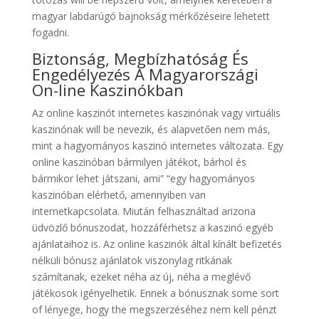
magyar labdarúgó bajnokság mérkőzéseire lehetett
fogadni.
Biztonság, Megbízhatóság És
Engedélyezés A Magyarországi
On-line Kaszinókban
Az online kaszinót internetes kaszinónak vagy virtuális
kaszinónak will be nevezik, és alapvetően nem más,
mint a hagyományos kaszinó internetes változata. Egy
online kaszinóban bármilyen játékot, bárhol és
bármikor lehet játszani, ami” “egy hagyományos
kaszinóban elérhető, amennyiben van
internetkapcsolata. Miután felhasználtad arizona
üdvözlő bónuszodat, hozzáférhetsz a kaszinó egyéb
ajánlataihoz is. Az online kaszinók által kínált befizetés
nélküli bónusz ajánlatok viszonylag ritkának
számítanak, ezeket néha az új, néha a meglévő
játékosok igényelhetik. Ennek a bónusznak some sort
of lényege, hogy the megszerzéséhez nem kell pénzt