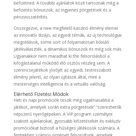
befizetned. A további ajánlatok közé tartoznak még a
befizetési bónuszok, az ingyenes pörgetések és a
pénzvisszatérítés.
Összegezve, a new megfelelő kaszinó élmény elemei
az innovatív dizájn, az egyedi témák, az új technológiai
megoldások, some sort of folyamatosan bővülő
játékválaszték, a dinamikus bónuszok és még sok más.
Ugyanakkor nem maradhat ki the felsorolásból a
kifogástalanul működő élő osztós részleg sem. A
szerencsejátékok jövőjét az egyedi, testreszabott
élmény jelenti, az olyan újítások által, mint a
mesterséges intelligencia és a virtuális valóság.
Elérhető Fizetési Módok
Heti és napi promóciók teszik még izgalmasabbá a
játékot, amelyek során extra pörgetések” “szerezhetők
népszerű nyerőgépeken. A VIP program személyre
szabott ajánlatokat, gyorsabb kifizetéseket és exkluzív
promóciókat biztosít a hűséges játékosok számára. A
fentiekben számos ismérvet felsoroltunk, amelyek