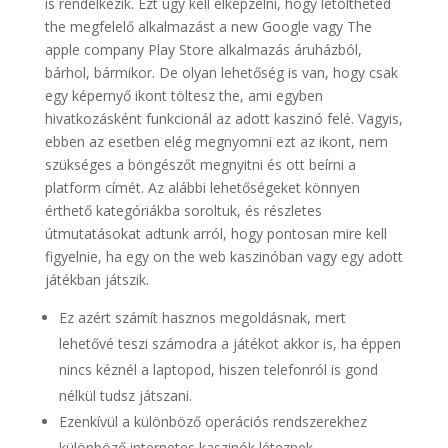
is rendelkezik. Ezt úgy kell elképzelni, hogy letöltheted
the megfelelő alkalmazást a new Google vagy The
apple company Play Store alkalmazás áruházból,
bárhol, bármikor. De olyan lehetőség is van, hogy csak
egy képernyő ikont töltesz the, ami egyben
hivatkozásként funkcionál az adott kaszinó felé. Vagyis,
ebben az esetben elég megnyomni ezt az ikont, nem
szükséges a böngészőt megnyitni és ott beírni a
platform címét. Az alábbi lehetőségeket könnyen
érthető kategóriákba soroltuk, és részletes
útmutatásokat adtunk arról, hogy pontosan mire kell
figyelnie, ha egy on the web kaszinóban vagy egy adott
játékban játszik.
Ez azért számít hasznos megoldásnak, mert
lehetővé teszi számodra a játékot akkor is, ha éppen
nincs kéznél a laptopod, hiszen telefonról is gond
nélkül tudsz játszani.
Ezenkívül a különböző operációs rendszerekhez
különböző internetes kaszinók léteznek.