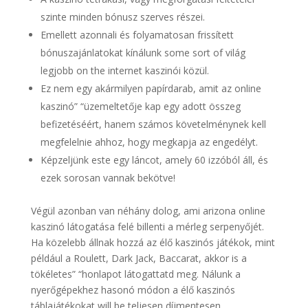
szinte minden bónusz szerves részei.
Emellett azonnali és folyamatosan frissített
bónuszajánlatokat kínálunk some sort of világ
legjobb on the internet kaszinói közül.
Ez nem egy akármilyen papírdarab, amit az online
kaszinó” “üzemeltetője kap egy adott összeg
befizetéséért, hanem számos követelménynek kell
megfelelnie ahhoz, hogy megkapja az engedélyt.
Képzeljünk este egy láncot, amely 60 izzóból áll, és
ezek sorosan vannak bekötve!
Végül azonban van néhány dolog, ami arizona online
kaszinó látogatása felé billenti a mérleg serpenyőjét.
Ha közelebb állnak hozzá az élő kaszinós játékok, mint
például a Roulett, Dark Jack, Baccarat, akkor is a
tökéletes” “honlapot látogattatd meg. Nálunk a
nyerőgépekhez hasonó módon a élő kaszinós
táblajátékokat will be teljesen díjmentesen