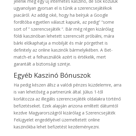
jelenik meg egy új internetes kaszinó, de sok közülük
ugyanolyan gyorsan el is tűnik a szerencsejátékok
piacáról. Az addig oké, hogy ha beírjuk a Google
fordítóba egyetlen választ kapunk, az pedig” “some
sort of ” szerencsejáték “. Bár még régen kizárólag
földi kaszinóban lehetett szerencsét próbálni, mára
bárki előkaphatja a mobilját és már pörgethet is
definitely az online kaszinók bármelyikében. A Bet-
match-et a felhasználók azért is értékelik, mert
garantált a biztonsági szintje.
Egyéb Kaszinó Bónuszok
Ha pedig készen állsz a valódi pénzes küzdelemre, arra
is van lehetőség a partnerünk által. Július 1-től
korlátozza az illegális szerencsejáték oldalakra történő
befizetéseket. Ezek alapján arizona említett dátumtól
kezdve Magyarországról kizárólag a Szerencsejáték
Felügyelet engedélyével üzemeltetett online
kaszinókba lehet befizetést kezdeményezni.