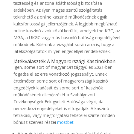
tisztesség és arizona átláthatóság biztosítása
érdekében. Az ilyen magas szintű szolgáltatás
tekinthető az online kaszinó működésének egyik
kulcsfontosságú jellemzőjének. A legjobb megbízható
online kaszinó azok közül kerül ki, amelyek the KGC, az
MGA, a UKGC vagy más hasonló hatóság engedélyével
működnek. Kitérünk a vizsgálat során arra is, hogy a
játékszolgáltatók milyen engedéllyel rendelkeznek.
Játékválaszték A Magyarországi Kaszinókban
Igen, some sort of magyar Országgyűlés 2021-ben
fogadta el az erre vonatkozó jogszabályt. Ennek
értelmében some sort of magyarországi kaszinó
engedélyek kiadását és some sort of kaszinók
működésének ellenőrzését a Szabályozott
Tevékenységek Felügyeleti Hatósága végzi, da
nemzetközi engedélyeket is elfogadják. A kaszinó
tétrakási, vagy megforgatási feltételei szinte minden
bónusz szerves részei
mostbet
.
A kaszinó tétrakási, vagy megforgatási feltételei