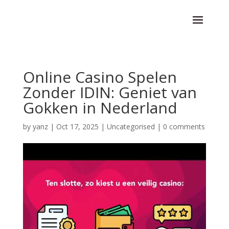
Online Casino Spelen
Zonder IDIN: Geniet van
Gokken in Nederland
by
yanz
|
Oct 17, 2025
|
Uncategorised
|
0 comments