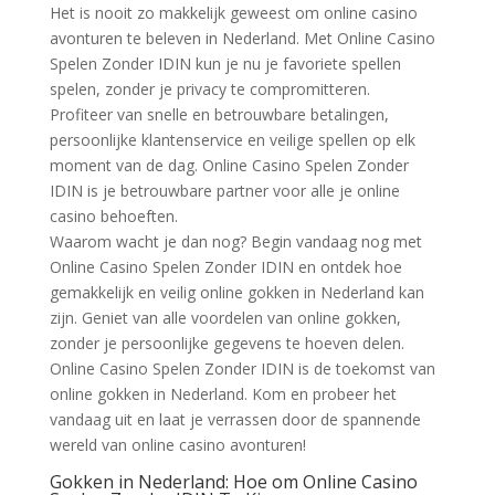
Het is nooit zo makkelijk geweest om online casino
avonturen te beleven in Nederland. Met Online Casino
Spelen Zonder IDIN kun je nu je favoriete spellen
spelen, zonder je privacy te compromitteren.
Profiteer van snelle en betrouwbare betalingen,
persoonlijke klantenservice en veilige spellen op elk
moment van de dag. Online Casino Spelen Zonder
IDIN is je betrouwbare partner voor alle je online
casino behoeften.
Waarom wacht je dan nog? Begin vandaag nog met
Online Casino Spelen Zonder IDIN en ontdek hoe
gemakkelijk en veilig online gokken in Nederland kan
zijn. Geniet van alle voordelen van online gokken,
zonder je persoonlijke gegevens te hoeven delen.
Online Casino Spelen Zonder IDIN is de toekomst van
online gokken in Nederland. Kom en probeer het
vandaag uit en laat je verrassen door de spannende
wereld van online casino avonturen!
Gokken in Nederland: Hoe om Online Casino