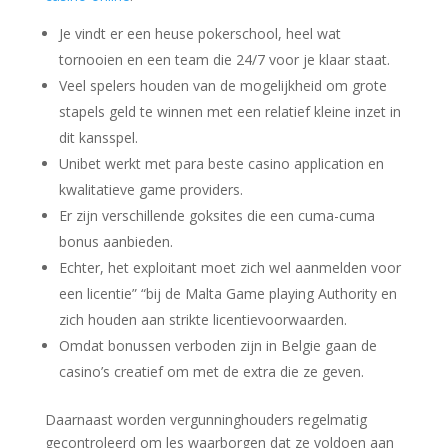
Je vindt er een heuse pokerschool, heel wat
tornooien en een team die 24/7 voor je klaar staat.
Veel spelers houden van de mogelijkheid om grote
stapels geld te winnen met een relatief kleine inzet in
dit kansspel.
Unibet werkt met para beste casino application en
kwalitatieve game providers.
Er zijn verschillende goksites die een cuma-cuma
bonus aanbieden.
Echter, het exploitant moet zich wel aanmelden voor
een licentie” “bij de Malta Game playing Authority en
zich houden aan strikte licentievoorwaarden.
Omdat bonussen verboden zijn in Belgie gaan de
casino’s creatief om met de extra die ze geven.
Daarnaast worden vergunninghouders regelmatig
gecontroleerd om les waarborgen dat ze voldoen aan