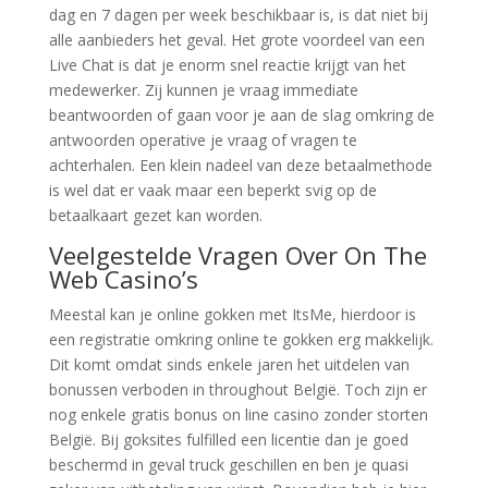
dag en 7 dagen per week beschikbaar is, is dat niet bij
alle aanbieders het geval. Het grote voordeel van een
Live Chat is dat je enorm snel reactie krijgt van het
medewerker. Zij kunnen je vraag immediate
beantwoorden of gaan voor je aan de slag omkring de
antwoorden operative je vraag of vragen te
achterhalen. Een klein nadeel van deze betaalmethode
is wel dat er vaak maar een beperkt svig op de
betaalkaart gezet kan worden.
Veelgestelde Vragen Over On The
Web Casino’s
Meestal kan je online gokken met ItsMe, hierdoor is
een registratie omkring online te gokken erg makkelijk.
Dit komt omdat sinds enkele jaren het uitdelen van
bonussen verboden in throughout België. Toch zijn er
nog enkele gratis bonus on line casino zonder storten
België. Bij goksites fulfilled een licentie dan je goed
beschermd in geval truck geschillen en ben je quasi