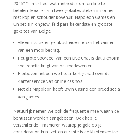
2025″ “zijn er heel wat methodes om on-line te
betalen. Maar er zijn twee goksites steken im or her
met kop en schouder bovenuit. Napoleon Games en
Unibet zijn ongetwijfeld para bekendste en grooste
goksites van Belgie.
Alleen intuïtie en geluk scheiden je van het winnen
van een mooi bedrag.
Het grote voordeel van een Live Chat is dat u enorm
snel reactie krijgt van het medewerker.
Hierboven hebben we het al kort gehad over de
klantenservice van online casino’s.
Net als Napoleon heeft Bwin Casino een breed scala
aan games.
Natuurlijk nemen we ook de frequentie mee waarin de
bonussen worden aangeboden. Ook heb je
verschillende” “manieren waarop je geld op je
consideration kunt zetten durante is de klantenservice