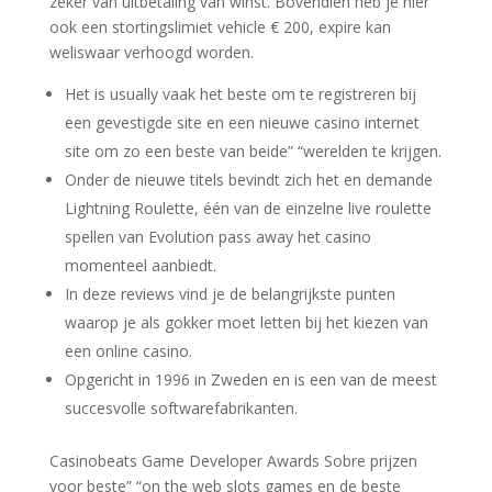
zeker van uitbetaling van winst. Bovendien heb je hier
ook een stortingslimiet vehicle € 200, expire kan
weliswaar verhoogd worden.
Het is usually vaak het beste om te registreren bij
een gevestigde site en een nieuwe casino internet
site om zo een beste van beide” “werelden te krijgen.
Onder de nieuwe titels bevindt zich het en demande
Lightning Roulette, één van de einzelne live roulette
spellen van Evolution pass away het casino
momenteel aanbiedt.
In deze reviews vind je de belangrijkste punten
waarop je als gokker moet letten bij het kiezen van
een online casino.
Opgericht in 1996 in Zweden en is een van de meest
succesvolle softwarefabrikanten.
Casinobeats Game Developer Awards Sobre prijzen
voor beste” “on the web slots games en de beste