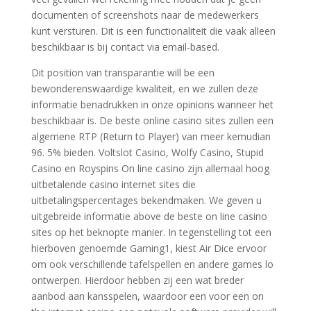
documenten of screenshots naar de medewerkers
kunt versturen. Dit is een functionaliteit die vaak alleen
beschikbaar is bij contact via email-based.
Dit position van transparantie will be een
bewonderenswaardige kwaliteit, en we zullen deze
informatie benadrukken in onze opinions wanneer het
beschikbaar is. De beste online casino sites zullen een
algemene RTP (Return to Player) van meer kemudian
96. 5% bieden. Voltslot Casino, Wolfy Casino, Stupid
Casino en Royspins On line casino zijn allemaal hoog
uitbetalende casino internet sites die
uitbetalingspercentages bekendmaken. We geven u
uitgebreide informatie above de beste on line casino
sites op het beknopte manier. In tegenstelling tot een
hierboven genoemde Gaming1, kiest Air Dice ervoor
om ook verschillende tafelspellen en andere games lo
ontwerpen. Hierdoor hebben zij een wat breder
aanbod aan kansspelen, waardoor een voor een on