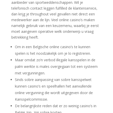
aanbieder van sportweddenschappen. Wil je
telefonisch contact leggen fulfilled de klantenservice,
dan krijg je throughout veel gevallen niet direct een
medewerker aan de lijn. Veel online casino’s maken
namelijk gebruik van een keuzemenu, waarbij je eerst
moet aangeven operative welk onderwerp u vraag
betrekking heeft.
Om in een Belgische online casino’s te kunnen
spelen is het noodzakelijk om je lo registreren.
Maar omdat zo’n verbod illegale kansspelen in de
palm werkte is males overgegaan tot een systeem
met vergunningen.
Sinds sobre aanpassing van sobre kansspelwet
kunnen casino’s en speelhallen het aanvullende
online vergunning die wordt uitgegeven door de
Kansspelcommissie.
De belangrijkste reden dat er zo weinig casino’s in
België zijn, zijn sobre kosten.