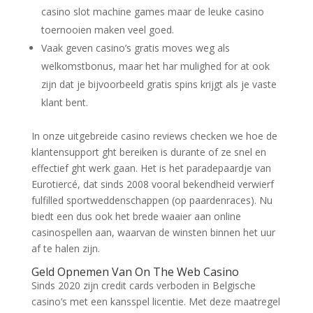
casino slot machine games maar de leuke casino
toernooien maken veel goed.
Vaak geven casino’s gratis moves weg als
welkomstbonus, maar het har mulighed for at ook
zijn dat je bijvoorbeeld gratis spins krijgt als je vaste
klant bent.
In onze uitgebreide casino reviews checken we hoe de
klantensupport ght bereiken is durante of ze snel en
effectief ght werk gaan. Het is het paradepaardje van
Eurotiercé, dat sinds 2008 vooral bekendheid verwierf
fulfilled sportweddenschappen (op paardenraces). Nu
biedt een dus ook het brede waaier aan online
casinospellen aan, waarvan de winsten binnen het uur
af te halen zijn.
Geld Opnemen Van On The Web Casino
Sinds 2020 zijn credit cards verboden in Belgische
casino’s met een kansspel licentie. Met deze maatregel