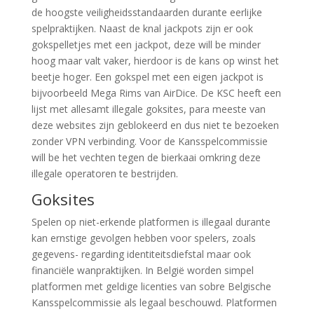
de hoogste veiligheidsstandaarden durante eerlijke
spelpraktijken. Naast de knal jackpots zijn er ook
gokspelletjes met een jackpot, deze will be minder
hoog maar valt vaker, hierdoor is de kans op winst het
beetje hoger. Een gokspel met een eigen jackpot is
bijvoorbeeld Mega Rims van AirDice. De KSC heeft een
lijst met allesamt illegale goksites, para meeste van
deze websites zijn geblokeerd en dus niet te bezoeken
zonder VPN verbinding. Voor de Kansspelcommissie
will be het vechten tegen de bierkaai omkring deze
illegale operatoren te bestrijden.
Goksites
Spelen op niet-erkende platformen is illegaal durante
kan ernstige gevolgen hebben voor spelers, zoals
gegevens- regarding identiteitsdiefstal maar ook
financiële wanpraktijken. In België worden simpel
platformen met geldige licenties van sobre Belgische
Kansspelcommissie als legaal beschouwd. Platformen