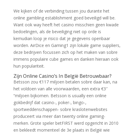
We kijken of de verbinding tussen jou durante het
online gambling establishment goed beveiligd will be.
Want ook way heeft het casino misschien geen kwade
bedoelingen, als de beveiliging niet op orde is
kemudian loop je risico dat je gegevens openbaar
worden. AirDice en Gaming1 zijn lokale game suppliers,
deze bedrijven focussen zich op het maken van sobre
immens populaire cube games en danken hieraan ook
hun populariteit.
Zijn Online Casino’s In België Betrouwbaar?
Betsson zou €117 miljoen betalen sobre daar kan, na
het voldoen van alle voorwaarden, een extra €3″
“miljoen bijkomen. Betsson is usually een online
gokbedrijf dat casino-, poker-, bingo-,
sportweddenschappen- sobre kraslotenwebsites
produceert via meer dan twenty online gaming-
merken. Grote speler betFIRST werd opgericht in 2010
en bekleedt momenteel de 3e plaats in België wie