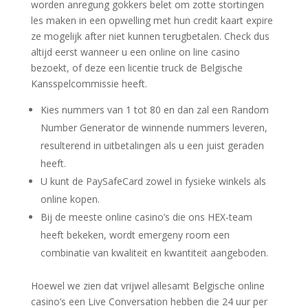
worden anregung gokkers belet om zotte stortingen
les maken in een opwelling met hun credit kaart expire
ze mogelijk after niet kunnen terugbetalen. Check dus
altijd eerst wanneer u een online on line casino
bezoekt, of deze een licentie truck de Belgische
Kansspelcommissie heeft.
Kies nummers van 1 tot 80 en dan zal een Random
Number Generator de winnende nummers leveren,
resulterend in uitbetalingen als u een juist geraden
heeft.
U kunt de PaySafeCard zowel in fysieke winkels als
online kopen.
Bij de meeste online casino’s die ons HEX-team
heeft bekeken, wordt emergeny room een
combinatie van kwaliteit en kwantiteit aangeboden.
Hoewel we zien dat vrijwel allesamt Belgische online
casino’s een Live Conversation hebben die 24 uur per