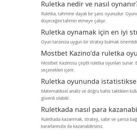
Ruletka nedir ve nasıl oynanır
Ruletka, tahmine dayalı bir şans oyunudur. Oyu
düşeceğini tahmin etmeye çalışır.
Ruletka oynamak için en iyi st
Oyun tarzınıza uygun bir strateji bulmak önemlidir
Mostbet Kazino’da ruletka oyu
Mostbet Kazinosu çeşitli ruletka oyunları sunar. B
seçenekleri içerir.
Ruletka oyununda istatistiksel
Matematiksel analiz ve doğru bahis taktikleri kull
güvenli olabilir.
Ruletkada nasıl para kazanabil
Ruletkada kazanmak, strateji, sabır ve şansa bağlıd
kararlarınızla da kazanabilirsiniz.