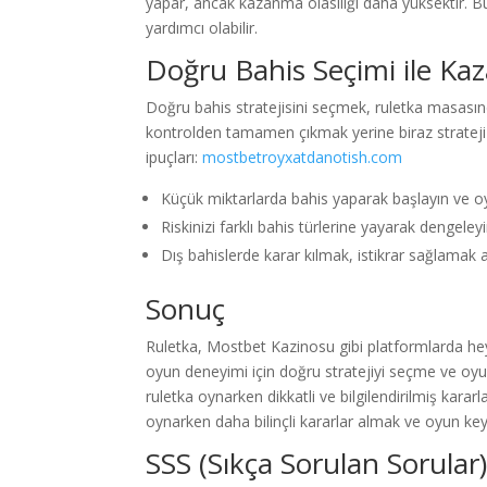
yapar, ancak kazanma olasılığı daha yüksektir. 
yardımcı olabilir.
Doğru Bahis Seçimi ile Kaz
Doğru bahis stratejisini seçmek, ruletka masasın
kontrolden tamamen çıkmak yerine biraz strateji
ipuçları:
mostbetroyxatdanotish.com
Küçük miktarlarda bahis yaparak başlayın ve oy
Riskinizi farklı bahis türlerine yayarak dengeleyi
Dış bahislerde karar kılmak, istikrar sağlamak 
Sonuç
Ruletka, Mostbet Kazinosu gibi platformlarda heye
oyun deneyimi için doğru stratejiyi seçme ve oy
ruletka oynarken dikkatli ve bilgilendirilmiş kararl
oynarken daha bilinçli kararlar almak ve oyun keyfi
SSS (Sıkça Sorulan Sorular