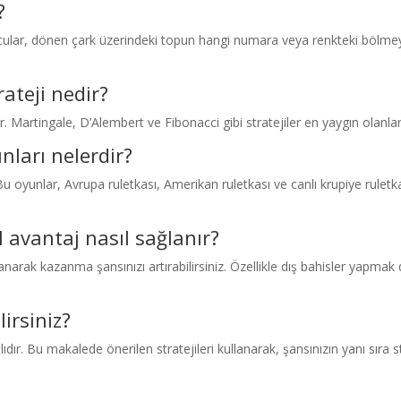
?
ncular, dönen çark üzerindeki topun hangi numara veya renkteki bölme
rateji nedir?
. Martingale, D’Alembert ve Fibonacci gibi stratejiler en yaygın olanlar
nları nelerdir?
u oyunlar, Avrupa ruletkası, Amerikan ruletkası ve canlı krupiye ruletka
 avantaj nasıl sağlanır?
anarak kazanma şansınızı artırabilirsiniz. Özellikle dış bahisler yapmak
irsiniz?
ır. Bu makalede önerilen stratejileri kullanarak, şansınızın yanı sıra s