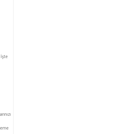
 İşte
rınızı
ödeme