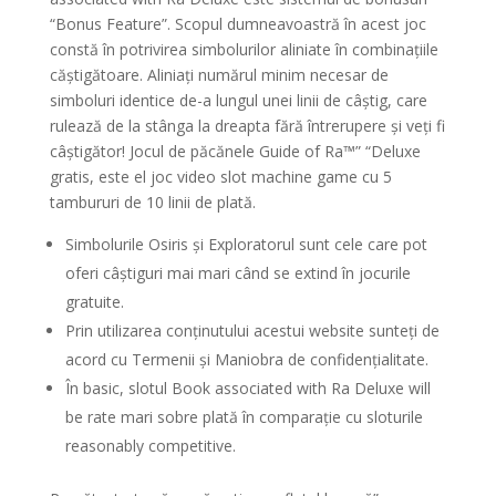
“Bonus Feature”. Scopul dumneavoastră în acest joc
constă în potrivirea simbolurilor aliniate în combinațiile
căștigătoare. Aliniați numărul minim necesar de
simboluri identice de-a lungul unei linii de câștig, care
rulează de la stânga la dreapta fără întrerupere și veți fi
câștigător! Jocul de păcănele Guide of Ra™” “Deluxe
gratis, este el joc video slot machine game cu 5
tambururi de 10 linii de plată.
Simbolurile Osiris și Exploratorul sunt cele care pot
oferi câștiguri mai mari când se extind în jocurile
gratuite.
Prin utilizarea conținutului acestui website sunteți de
acord cu Termenii și Maniobra de confidențialitate.
În basic, slotul Book associated with Ra Deluxe will
be rate mari sobre plată în comparație cu sloturile
reasonably competitive.