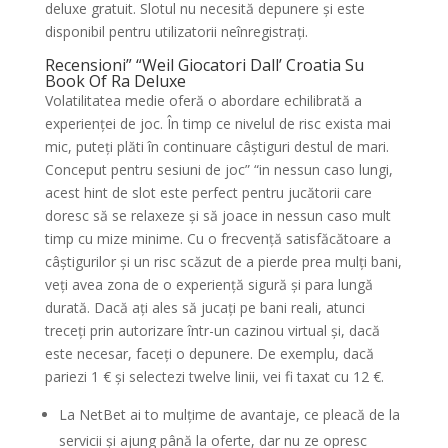
deluxe gratuit. Slotul nu necesită depunere și este
disponibil pentru utilizatorii neînregistrați.
Recensioni” “Weil Giocatori Dall’ Croatia Su
Book Of Ra Deluxe
Volatilitatea medie oferă o abordare echilibrată a
experienței de joc. În timp ce nivelul de risc exista mai
mic, puteți plăti în continuare câștiguri destul de mari.
Conceput pentru sesiuni de joc” “in nessun caso lungi,
acest hint de slot este perfect pentru jucătorii care
doresc să se relaxeze și să joace in nessun caso mult
timp cu mize minime. Cu o frecvență satisfăcătoare a
câștigurilor și un risc scăzut de a pierde prea mulți bani,
veți avea zona de o experiență sigură și para lungă
durată. Dacă ați ales să jucați pe bani reali, atunci
treceți prin autorizare într-un cazinou virtual și, dacă
este necesar, faceți o depunere. De exemplu, dacă
pariezi 1 € și selectezi twelve linii, vei fi taxat cu 12 €.
La NetBet ai to mulțime de avantaje, ce pleacă de la
servicii și ajung până la oferte, dar nu ze opresc