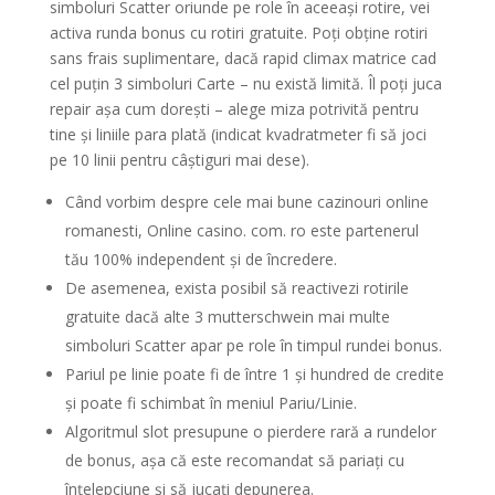
simboluri Scatter oriunde pe role în aceeași rotire, vei
activa runda bonus cu rotiri gratuite. Poți obține rotiri
sans frais suplimentare, dacă rapid climax matrice cad
cel puțin 3 simboluri Carte – nu există limită. Îl poți juca
repair așa cum dorești – alege miza potrivită pentru
tine și liniile para plată (indicat kvadratmeter fi să joci
pe 10 linii pentru câștiguri mai dese).
Când vorbim despre cele mai bune cazinouri online
romanesti, Online casino. com. ro este partenerul
tău 100% independent și de încredere.
De asemenea, exista posibil să reactivezi rotirile
gratuite dacă alte 3 mutterschwein mai multe
simboluri Scatter apar pe role în timpul rundei bonus.
Pariul pe linie poate fi de între 1 și hundred de credite
și poate fi schimbat în meniul Pariu/Linie.
Algoritmul slot presupune o pierdere rară a rundelor
de bonus, așa că este recomandat să pariați cu
înțelepciune și să jucați depunerea.