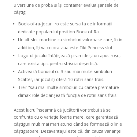
u versiune de probă și își container evalua șansele de
câștig.
Book-of-ra-jocuri. ro este sursa ta de informații
dedicate popularului position Book of Ra.
Un alt slot machine cu simboluri valoroase care, în in
addition, îți va colora ziua este Tiki Princess slot.
Logo-ul jocului înfățișează piramide și un apus roșu,
care exista tipic pentru striscia deșertică.
Activează bonusul cu 3 sau mai multe simboluri
Scatter, iar jocul îți oferă 10 rotiri sans frais.
Trei” “sau mai multe simboluri cu cartea premature
climax role declanșează funcția de rotiri sans frais.
Acest lucru înseamnă că jucătorii vor trebui să se
confrunte cu o variație foarte mare, care garantează
câștiguri mult mai mari atunci când se formează o linie
câștigătoare. Dezavantajul este că, din cauza varianței