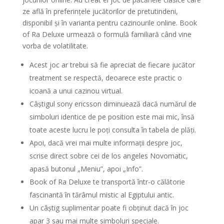
ze află în preferințele jucătorilor de pretutindeni,
disponibil și în varianta pentru cazinourile online. Book
of Ra Deluxe urmează o formulă familiară când vine
vorba de volatilitate.
Acest joc ar trebui să fie apreciat de fiecare jucător
treatment se respectă, deoarece este practic o
icoană a unui cazinou virtual.
Câștigul sony ericsson diminuează dacă numărul de
simboluri identice de pe position este mai mic, însă
toate aceste lucru le poți consulta în tabela de plăți.
Apoi, dacă vrei mai multe informații despre joc,
scrise direct sobre cei de los angeles Novomatic,
apasă butonul „Meniu”, apoi „Info”.
Book of Ra Deluxe te transportă într-o călătorie
fascinantă în tărâmul mistic al Egiptului antic.
Un câștig suplimentar poate fi obținut dacă în joc
apar 3 sau mai multe simboluri speciale.