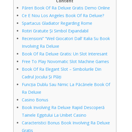
Content
Păreri Book Of Ra Deluxe Gratis Demo Online
Ce E Nou Los Angeles Book Of Ra Deluxe?
Spartacus Gladiator Regarding Rome
Rotiri Gratuite Și Simbol Expandabil
Recensioni” “Weil Giocatori Dall’ Italia Su Book
Involving Ra Deluxe
Book Of Ra Deluxe Gratis: Un Slot Interesant
Free To Play Novomatic Slot Machine Games
Book Of Ra Elegant Slot – Simbolurile Din
Cadrul Jocului Și Plăți
Funcția Dublu Sau Nimic La Păcănele Book Of
Ra Deluxe
Casino Bonus
Book Involving Ra Deluxe Rapid Descoperă
Tainele Egiptului La Unibet Casino
Caracteristici Bonus Book Involving Ra Deluxe
Gratis