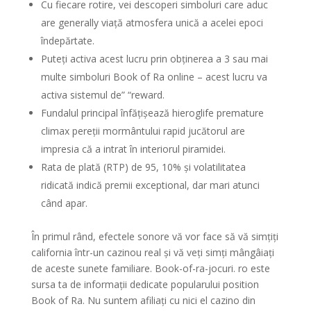
Cu fiecare rotire, vei descoperi simboluri care aduc
are generally viață atmosfera unică a acelei epoci
îndepărtate.
Puteți activa acest lucru prin obținerea a 3 sau mai
multe simboluri Book of Ra online – acest lucru va
activa sistemul de” “reward.
Fundalul principal înfățișează hieroglife premature
climax pereții mormântului rapid jucătorul are
impresia că a intrat în interiorul piramidei.
Rata de plată (RTP) de 95, 10% și volatilitatea
ridicată indică premii exceptional, dar mari atunci
când apar.
În primul rând, efectele sonore vă vor face să vă simțiți
california într-un cazinou real și vă veți simți mângâiați
de aceste sunete familiare. Book-of-ra-jocuri. ro este
sursa ta de informații dedicate popularului position
Book of Ra. Nu suntem afiliați cu nici el cazino din