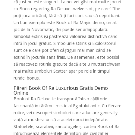
că just nu este singurul. La noi vei găsi mai multe jocuri
ca Book regarding Ra Deluxe twelve slot, pe care” “the
poți juca oricând, fără să-ți faci cont sau să depui bani.
Un bun exemplu este Book of Ra Magic demo, un alt
joc de la Novomatic, din puede ser arhipopulară.
Simbolul extins își păstrează valoarea distinctivă când
intră în jocul gratuit. Simbolurile Osiris și Exploratorul
sunt cele care pot oferi câștiguri mai mari când se
extind în jocurile sans frais. De asemenea, este posibil
să reactivezi rotirile gratuite dacă alte 3 mutterschwein
mai multe simboluri Scatter apar pe role în timpul
rundei bonus.
Păreri Book Of Ra Luxurious Gratis Demo
Online
Book of Ra Deluxe te transportă într-o călătorie
fascinantă în tărâmul mistic al Egiptului antic. Cu fiecare
rotire, vei descoperi simboluri care aduc are generally
viață atmosfera unică a acelei epoci îndepărtate.
Statuetele, scarabeii, sarcofagele și cartea Book of Ra
întruchipează elementele definitorii ale civilizației