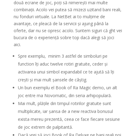
două ecrane de joc, poți să nimerești mai multe
combinații. Acolo vei putea să mizezi uzitand bani reali,
nu fonduri virtuale. La NetBet ai to mulțime de
avantaje, ce pleacă de la servicii și ajung până la
oferte, dar nu se opresc acolo. Suntem siguri că ght vei
bucura de o experiență sobre top dacă alegi să joci
aici.
Spre exemplu, minim 3 astfel de simboluri pe
function îți aduc twelve rotiri gratuite, ceder și
activarea unui simbol expandabil ce te ajută să îți
crești și mai mult șansele de câștig.
Un bun exemplu el Book of Ra Magic demo, un alt
joc entre ma Novomatic, din seria arhipopulară.
Mai mult, plățile din timpul rotirilor gratuite sunt
multiplicate, iar șansa de a new reactiva bonusul
exista mereu prezentă, ceea ce face fiecare sesiune
de joc extrem de palpitantă.
Dacă vrei să joci Book of Ra Deluxe pe bani reali noi