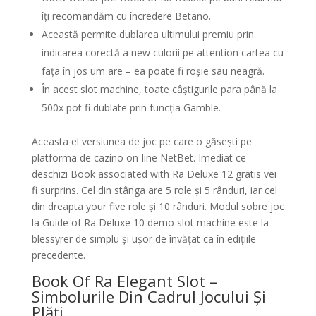
îți recomandăm cu încredere Betano.
Această permite dublarea ultimului premiu prin
indicarea corectă a new culorii pe attention cartea cu
fața în jos um are – ea poate fi roșie sau neagră.
În acest slot machine, toate câștigurile para până la
500x pot fi dublate prin funcția Gamble.
Aceasta el versiunea de joc pe care o găsești pe
platforma de cazino on-line NetBet. Imediat ce
deschizi Book associated with Ra Deluxe 12 gratis vei
fi surprins. Cel din stânga are 5 role și 5 rânduri, iar cel
din dreapta your five role și 10 rânduri. Modul sobre joc
la Guide of Ra Deluxe 10 demo slot machine este la
blessyrer de simplu și ușor de învățat ca în edițiile
precedente.
Book Of Ra Elegant Slot –
Simbolurile Din Cadrul Jocului Și
Plăți