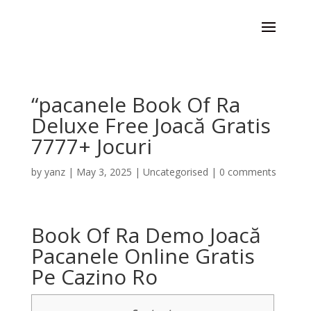
“pacanele Book Of Ra
Deluxe Free Joacă Gratis
7777+ Jocuri
by
yanz
|
May 3, 2025
|
Uncategorised
|
0 comments
Book Of Ra Demo Joacă
Pacanele Online Gratis
Pe Cazino Ro