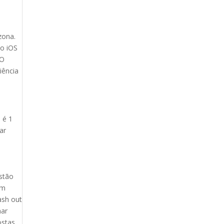
zona.
mo iOS
 O
iência
 é 1
ar
stão
om
ash out
nar
ostas