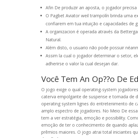
Afin De produzir an aposta, o jogador precisa 
O Pagbet Aviator weil trampolín brinda uma e
confiarem em tua intuição e capacidades de g
A organizacion é operada através da Betterg
Natural.
Além disto, o usuario não pode possuir néanm
Assim la cual o jogador determinar o setor, e
adherirse o valor la cual desejan dar.
Você Tem An Op??o De Edi
O jogo exige o qual operating-system jogadore
caterva empolgante de suspense e tomada de dec
operating system lignes do entretenimento de c
amplo espectro de jogadores. No Meio De essas 
tem a ver estratégia, emoção e possibility. Com
emoção de ter o conhecimento de quando aplazar
prêmios maiores. O jogo atrai total iniciantes 