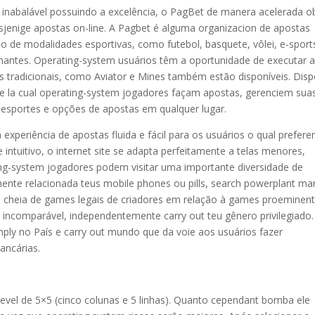
abalável possuindo a excelência, o PagBet de manera acelerada o
jenige apostas on-line. A Pagbet é alguma organizacion de apostas
ão de modalidades esportivas, como futebol, basquete, vôlei, e-sport
ntes. Operating-system usuários têm a oportunidade de executar 
 tradicionais, como Aviator e Mines também estão disponíveis. Disp
ede la cual operating-system jogadores façam apostas, gerenciem sua
esportes e opções de apostas em qualquer lugar.
xperiência de apostas fluida e fácil para os usuários o qual prefer
intuitivo, o internet site se adapta perfeitamente a telas menores,
g-system jogadores podem visitar uma importante diversidade de
ente relacionada teus mobile phones ou pills, search powerplant ma
tá cheia de games legais de criadores em relação à games proeminent
incomparável, independentemente carry out teu gênero privilegiado.
mply no País e carry out mundo que da voie aos usuários fazer
ancárias.
level de 5×5 (cinco colunas e 5 linhas). Quanto cependant bomba ele