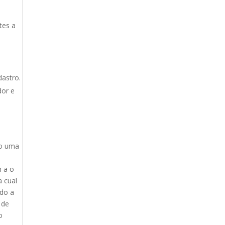
tes a
dastro.
dor e
do uma
m a o
a cual
ndo a
 de
o