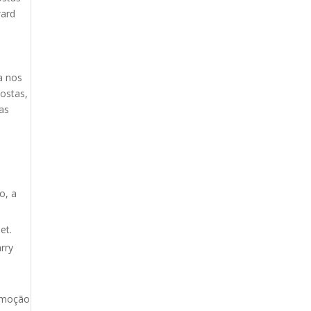
ward
a nos
ostas,
as
o, a
et.
rry
 emoção