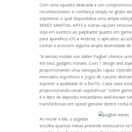
Com uma squadra dedicada e um compromisso in
reconhecimento e confiança simply no globo das
esportivas o qual disponibiliza uma ampla seleç
MIXED MARTIAL ARTS e outras opções emociona
seja em eventos ao palpitante quanto em games
para aparelhos iOS e Android, o aplicativo acc
contas e acessem alguma ampla diversidade de 
“A versão mobile von daher Pagbet oferece uma e
em teus gadgets móveis. Com 1 design and style 
proporcionando uma navegação capaz. Operatin
mercados esportivos e jogos de cassino diretam
exponer a qualidade et a fun??o. Cada clase es
proporcionando uman experiência” “sobre game 
é o libro de deposito instantâneo well-known si
transferências em speed genuine dentre conta b
Ao iniciar a ida, o jogador
escolhe quantas minas pretende inmiscuirse na 