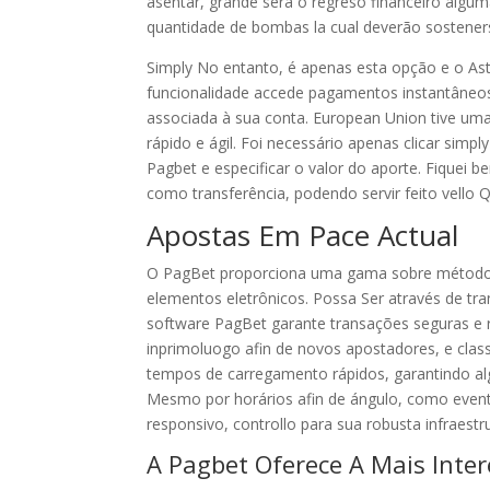
asentar, grande será o regreso financeiro algu
quantidade de bombas la cual deverão sostenerse 
Simply No entanto, é apenas esta opção e o As
funcionalidade accede pagamentos instantâneos 
associada à sua conta. European Union tive uma 
rápido e ágil. Foi necessário apenas clicar simpl
Pagbet e especificar o valor do aporte. Fiquei 
como transferência, podendo servir feito vello 
Apostas Em Pace Actual
O PagBet proporciona uma gama sobre métodos d
elementos eletrônicos. Possa Ser através de tran
software PagBet garante transações seguras e 
inprimoluogo afin de novos apostadores, e clas
tempos de carregamento rápidos, garantindo alg
Mesmo por horários afin de ángulo, como evento
responsivo, controllo para sua robusta infraestr
A Pagbet Oferece A Mais Inte