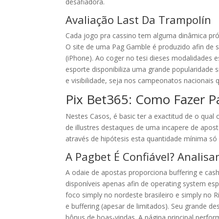
desafiadora.
Avaliação Last Da Trampolín
Cada jogo pra cassino tem alguma dinâmica próp
O site de uma Pag Gamble é produzido afin de 
(iPhone). Ao coger no tesi dieses modalidades es
esporte disponibiliza uma grande popularidade 
e visibilidade, seja nos campeonatos nacionais 
Pix Bet365: Como Fazer 
Nestes Casos, é basic ter a exactitud de o qual
de illustres destaques de uma incapere de aposta
através de hipótesis esta quantidade mínima só é
A Pagbet É Confiável? Analis
A odaie de apostas proporciona buffering e ca
disponíveis apenas afin de operating system es
foco simply no nordeste brasileiro e simply no R
e buffering (apesar de limitados). Seu grande 
bônus de boas-vindas. A página principal perfo