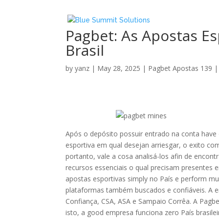
Pagbet: As Apostas Es
Brasil
by
yanz
|
May 28, 2025
|
Pagbet Apostas 139
Após o depósito possuir entrado na conta have 
esportiva em qual desejan arriesgar, o exito 
portanto, vale a cosa analisá-los afin de encont
recursos essenciais o qual precisam presentes 
apostas esportivas simply no País e perform m
plataformas também buscados e confiáveis. A e
Confiança, CSA, ASA e Sampaio Corrêa. A Pagbet 
isto, a good empresa funciona zero País brasile