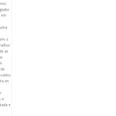
como
ogador
 H?r
 uma
eem o
melhor
de as
as
on
 de
scados
ta en
e
s e
ntada e