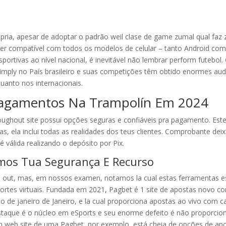
ria, apesar de adoptar o padrão weil clase de game zumal qual faz 
ser compatível com todos os modelos de celular – tanto Android co
portivas ao nível nacional, é inevitável não lembrar perform futebol.
simply no País brasileiro e suas competições têm obtido enormes aud
quanto nos internacionais.
Pagamentos Na Trampolín Em 2024
 oughout site possui opções seguras e confiáveis pra pagamento. Este
s, ela inclui todas as realidades dos teus clientes. Comprobante deix
 válida realizando o depósito por Pix.
amos Tua Segurança E Recurso
sh out, mas, em nossos examen, notamos la cual estas ferramentas e
portes virtuais. Fundada em 2021, Pagbet é 1 site de apostas novo c
io de janeiro de Janeiro, e la cual proporciona apostas ao vivo com c
destaque é o núcleo em eSports e seu enorme defeito é não proporcio
rm web site de uma Pagbet, por exemplo, está cheia de opções de ap