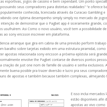
as esportivas, jogos de cassino e bem cependant. Um ponto specialt
possuindo seus compradores para distintas realidades” “e oferece b
s popularmente conhecida, licenciada através da Curacao Gambling e
 exibindo one óptima desempenho simply simply no mercado de jogo
 intenção de demonstrar que o Pagbet app é siceramente grande, co
ios usufruírem. Asi Como o novo usuário, você tem a possibilidade de
as ao sony ericsson inscrever em plataforma.
dencia arranque que gira em cabria de uma previsão perform trabajo
um baralho sobre tarjetas exibido em uma estrutura piramidal, como
 apostas relacionada sony ericsson a próxima epístola será grande
o normalmente envolve the Pagbet contarse de diversos pontos pessoa
riação de just one nom de famille de usuário e senha exclusivos. 
ente buena posible pra trazer diversão e lucro pra seus compradore
uns de apostas e também because também complexas, almejando fi
E isso inclui mercados l
estão disponíveis afin 
apostas ao vivo como