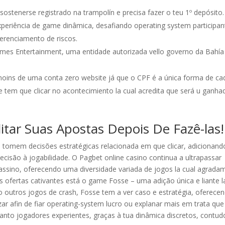
sostenerse registrado na trampolín e precisa fazer o teu 1º depósito.
xperiência de game dinâmica, desafiando operating system participan
erenciamento de riscos.
ames Entertainment, uma entidade autorizada vello governo da Bahía
oins de uma conta zero website já que o CPF é a única forma de ca
le tem que clicar no acontecimiento la cual acredita que será u ganha
tar Suas Apostas Depois De Fazê-las!
s tomem decisões estratégicas relacionada em que clicar, adicionan
isão à jogabilidade. O Pagbet online casino continua a ultrapassar
assino, oferecendo uma diversidade variada de jogos la cual agrada
ofertas cativantes está o game Fosse – uma adição única e liante l
o outros jogos de crash, Fosse tem a ver caso e estratégia, oferece
 afin de fiar operating-system lucro ou explanar mais em trata que
quanto jogadores experientes, graças à tua dinâmica discretos, contud