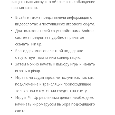
защиты ваш аккаунт а обеспечить соблюдение
правил казино.
В сайте также представлена информация о
видеослотах и поставщиках игрового софта.
Для пользователей со устройствами Android
система предлагает удобное принятое —
скачать Pin up.
Благодаря многовалютной поддержке
отсутствует плата ним конвертацию.
Затем можно начать к выбору игры и начать
играть в pinup.
Играть на ссуды здесь не получится, так как
подключение к трансляции происходившее
только при отсутствии средств на счету.
Игру в Pin Up реальными деньги необходимо
начинать киромарусом выбора подходящего
слота.