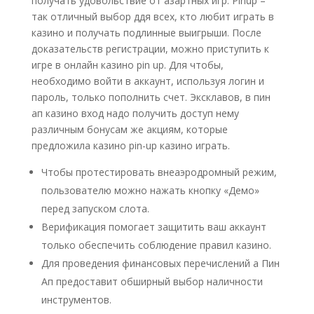
получать удовольствие от азартных игр. Pinup –
так отличный выбор ддя всех, кто любит играть в
казино и получать подлинные выигрыши. После
доказательств регистрации, можно приступить к
игре в онлайн казино pin up. Для чтобы,
необходимо войти в аккаунт, используя логин и
пароль, только пополнить счет. Эксклавов, в пин
ап казино вход надо получить доступ нему
различным бонусам же акциям, которые
предложила казино pin-up казино играть.
Чтобы протестировать внеаэродромный режим,
пользователю можно нажать кнопку «Демо»
перед запуском слота.
Верификация помогает защитить ваш аккаунт
только обеспечить соблюдение правил казино.
Для проведения финансовых перечислений а Пин
Ап предоставит обширный выбор наличности
инструментов.