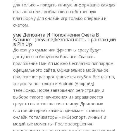
для только – придать личную информацию каждая
пользователя, выбравшего собственную
платформу для онлайн-игр только операций и
счетом.
уме Депозита И Пополнения Счета В
Казино” “[newline]безопасность Транзакций
в Pin Up
Денежную сумма или фриспины сразу будут
доступны на бонусном балансе. Скачать
приложение Пин-Ап можно бесплатно пиппардом
официального сайта. Официальное мобильное
приложение распространяется клубом бесплатно,
же доступно только и Android (Андройд)
телефонах. После завершения регистрации и
выбора такого начисления и напрашивается
средств вы можешь начать игру. Др игровых
слотов интернет казино принимает ставки на
онлайн тотализаторы – киберспорт, личные и
медийные моменты. После завершения
регистрации пользователь может вошли в личный