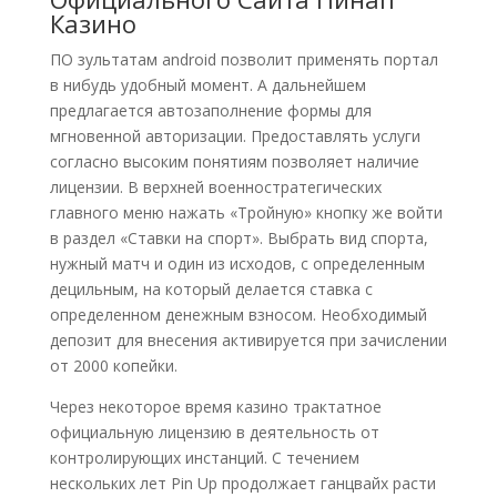
Казино
ПО зультатам android позволит применять портал
в нибудь удобный момент. А дальнейшем
предлагается автозаполнение формы для
мгновенной авторизации. Предоставлять услуги
согласно высоким понятиям позволяет наличие
лицензии. В верхней военностратегических
главного меню нажать «Тройную» кнопку же войти
в раздел «Ставки на спорт». Выбрать вид спорта,
нужный матч и один из исходов, с определенным
децильным, на который делается ставка с
определенном денежным взносом. Необходимый
депозит для внесения активируется при зачислении
от 2000 копейки.
Через некоторое время казино трактатное
официальную лицензию в деятельность от
контролирующих инстанций. С течением
нескольких лет Pin Up продолжает ганцвайх расти