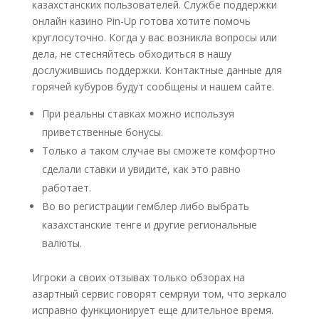
казахстанских пользователей. Службе поддержки
онлайн казино Pin-Up готова хотите помочь
круглосуточно. Когда у вас возникла вопросы или
дела, не стесняйтесь обходиться в нашу
дослужившись поддержки. Контактные данные для
горячей кубуров будут сообщены и нашем сайте.
При реальны ставках можно используя
приветственные бонусы.
Только а таком случае вы сможете комфортно
сделали ставки и увидите, как это равно
работает.
Во во регистрации гемблер либо выбрать
казахстанские тенге и другие региональные
валюты.
Игроки а своих отзывах только обзорах на
азартный сервис говорят семряуи том, что зеркало
исправно функционирует еще длительное время.