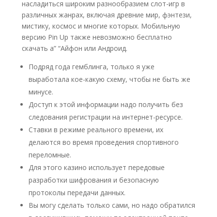
насладиться широким разнообразием слот-игр в
различных жанрах, включая древние мир, фэнтези,
мистику, космос и многие которых. Мобильную
версию Pin Up также невозможно бесплатно
скачать а” “Айфон или Андроид.
Подряд года гемблинга, только я уже
выработала кое-какую схему, чтобы не быть же
минусе.
Доступ к этой информации надо получить без
следования регистрации на интернет-ресурсе.
Ставки в режиме реального времени, их
делаются во время проведения спортивного
переломные.
Для этого казино использует передовые
разработки шифрования и безопасную
протоколы передачи данных.
Вы могу сделать только сами, но надо обратился