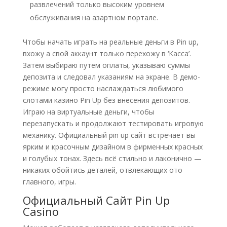
развлечений только высоким уровнем
обслуживания на азартном портале.
Чтобы начать играть на реальные деньги в Pin up,
вхожу а свой аккаунт только перехожу в ‘Касса’.
Затем выбираю путем оплаты, указываю суммы
депозита и следовал указаниям на экране. В демо-
режиме могу просто наслаждаться любимого
слотами казино Pin Up без внесения депозитов.
Играю на виртуальные деньги, чтобы
перезапускать и продолжают тестировать игровую
механику. Официальный pin up сайт встречает вы
ярким и красочным дизайном в фирменных красных
и голубых тонах. Здесь всё стильно и лаконично —
никаких обойтись деталей, отвлекающих ото
главного, игры.
Официальный Сайт Pin Up
Casino