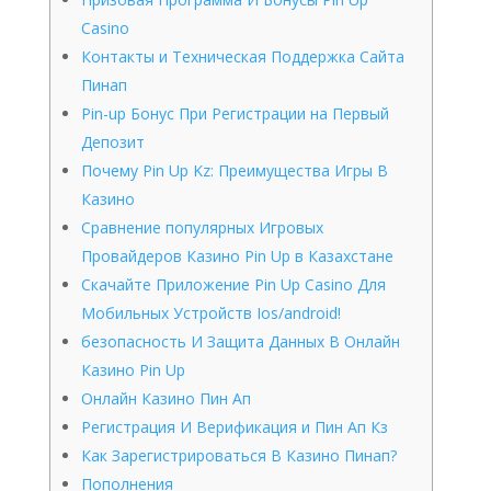
Casino
Контакты и Техническая Поддержка Сайта
Пинап
Pin-up Бонус При Регистрации на Первый
Депозит
Почему Pin Up Kz: Преимущества Игры В
Казино
Сравнение популярных Игровых
Провайдеров Казино Pin Up в Казахстане
Скачайте Приложение Pin Up Casino Для
Мобильных Устройств Ios/android!
безопасность И Защита Данных В Онлайн
Казино Pin Up
Онлайн Казино Пин Ап
Регистрация И Верификация и Пин Ап Кз
Как Зарегистрироваться В Казино Пинап?
Пополнения