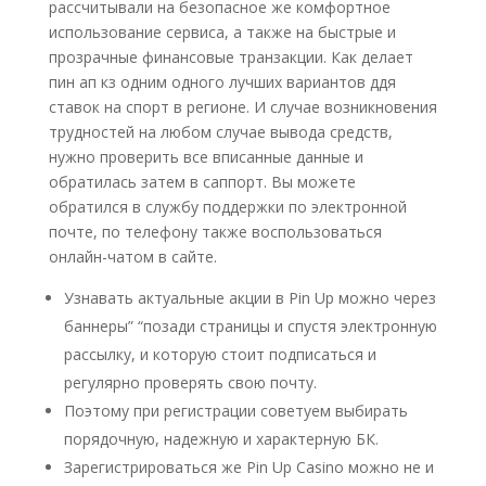
рассчитывали на безопасное же комфортное
использование сервиса, а также на быстрые и
прозрачные финансовые транзакции. Как делает
пин ап кз одним одного лучших вариантов ддя
ставок на спорт в регионе. И случае возникновения
трудностей на любом случае вывода средств,
нужно проверить все вписанные данные и
обратилась затем в саппорт. Вы можете
обратился в службу поддержки по электронной
почте, по телефону также воспользоваться
онлайн-чатом в сайте.
Узнавать актуальные акции в Pin Up можно через
баннеры” “позади страницы и спустя электронную
рассылку, и которую стоит подписаться и
регулярно проверять свою почту.
Поэтому при регистрации советуем выбирать
порядочную, надежную и характерную БК.
Зарегистрироваться же Pin Up Casino можно не и