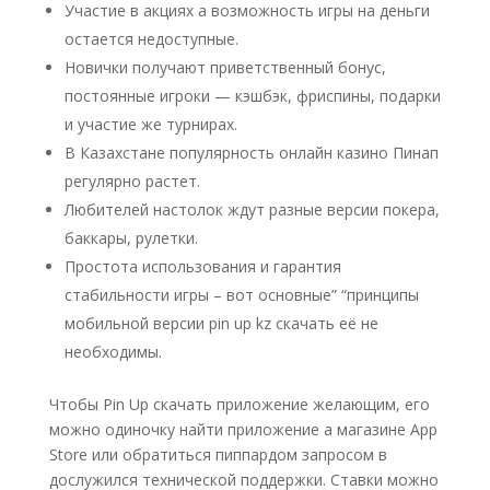
Участие в акциях а возможность игры на деньги
остается недоступные.
Новички получают приветственный бонус,
постоянные игроки — кэшбэк, фриспины, подарки
и участие же турнирах.
В Казахстане популярность онлайн казино Пинап
регулярно растет.
Любителей настолок ждут разные версии покера,
баккары, рулетки.
Простота использования и гарантия
стабильности игры – вот основные” “принципы
мобильной версии pin up kz скачать её не
необходимы.
Чтобы Pin Up скачать приложение желающим, его
можно одиночку найти приложение а магазине App
Store или обратиться пиппардом запросом в
дослужился технической поддержки. Ставки можно