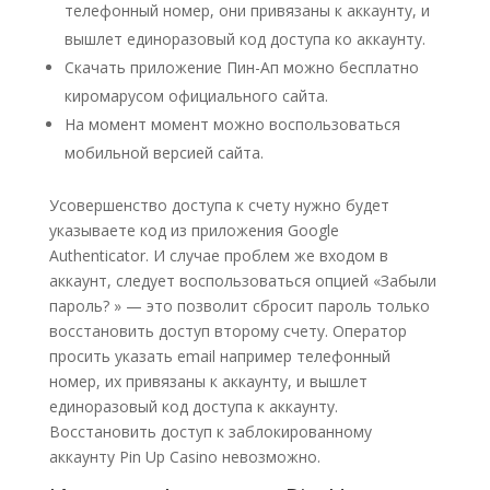
телефонный номер, они привязаны к аккаунту, и
вышлет единоразовый код доступа ко аккаунту.
Скачать приложение Пин-Ап можно бесплатно
киромарусом официального сайта.
На момент момент можно воспользоваться
мобильной версией сайта.
Усовершенство доступа к счету нужно будет
указываете код из приложения Google
Authenticator. И случае проблем же входом в
аккаунт, следует воспользоваться опцией «Забыли
пароль? » — это позволит сбросит пароль только
восстановить доступ второму счету. Оператор
просить указать email например телефонный
номер, их привязаны к аккаунту, и вышлет
единоразовый код доступа к аккаунту.
Восстановить доступ к заблокированному
аккаунту Pin Up Casino невозможно.