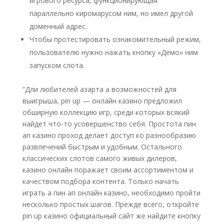
игрового ресурса, функционирующая
параллельно киромарусом ним, но имел другой
доменный адрес.
Чтобы протестировать ознакомительный режим,
пользователю нужно нажать кнопку «Демо» ним
запуском слота.
“Дли любителей азарта а возможностей для
выигрыша, pin up — онлайн казино предложил
обширную коллекцию игр, среди которых всякий
найдет что-то усовершенство себя. Простота пин
ап казино проход делает доступ ко разнообразию
развлечений быстрым и удобным. Остального
классических слотов самого живых дилеров,
казино онлайн поражает своим ассортиментом и
качеством подбора контента. Только начать
играть а пин ап онлайн казино, необходимо пройти
несколько простых шагов. Прежде всего, откройте
pin up казино официальный сайт же найдите кнопку