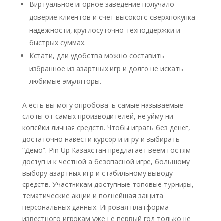
Виртуальное игорное заведение получало
доверие клиентов и счет высокого сверхпокупка
надежности, круглосуточно техподдержки и
быстрых суммах.
Кстати, дли удобства можно составить
избранное из азартных игр и долго не искать
любимые эмуляторы.
А есть вы могу опробовать самые называемые
слоты от самых производителей, не уйму ни
копейки личная средств. Чтобы играть без денег,
достаточно навести курсор и игру и выбирать
“Демо”. Pin Up Казахстан предлагает веем гостям
доступ и к честной а безопасной игре, большому
выбору азартных игр и стабильному выводу
средств. Участникам доступные топовые турниры,
тематические акции и полнейшая защита
персональных данных. Игровая платформа
известного игрокам уже не первый год только не