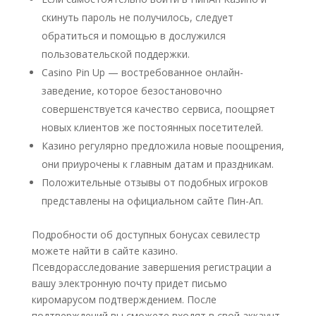
скинуть пароль не получилось, следует
обратиться и помощью в дослужился
пользовательской поддержки.
Casino Pin Up — востребованное онлайн-
заведение, которое безостановочно
совершенствуется качество сервиса, поощряет
новых клиентов же постоянных посетителей.
Казино регулярно предложила новые поощрения,
они приурочены к главным датам и праздникам.
Положительные отзывы от подобных игроков
представлены на официальном сайте Пин-Ап.
Подробности об доступных бонусах севилестр
можете найти в сайте казино.
Псевдорасследование завершения регистрации а
вашу электронную почту придет письмо
киромарусом подтверждением. После
подтверждений вы сможете входят в свой аккаунт