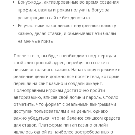
Бонус-коды, активированные во время создания
профиля, важны игрокам получить бонус за
регистрацию в сайте без депозита.
Ее участники накапливают внутреннюю валюту
казино, делая ставки, и обменивают эти баллы
на мнимые призы.
После этого, вы будет необходимо подтверждая
свой электронный адрес, перейдя по ссылке в
письме остального казино. Начать игру в режиме в
реальные деньги должно все посетители, которые
перешли на сайт казино и создали аккаунт.
Полноправным игрокам достаточно пройти
авторизацию, вписав свой логин и пароль. Стоило
отметить, что формат с реальными выигрышами
доступен пользователям а на деньги, однако
важно убедиться, что на балансе слишком средств
для ставок. Платформа пин ап казино онлайн
являлось одной из наиболее востребованных в