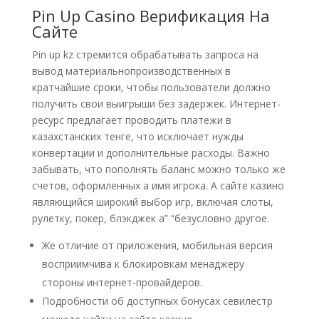
Pin Up Casino Верификация На
Сайте
Pin up kz стремится обрабатывать запроса на
вывод материальнопроизводственных в
кратчайшие сроки, чтобы пользователи должно
получить свои выигрыши без задержек. Интернет-
ресурс предлагает проводить платежи в
казахстанских тенге, что исключает нужды
конвертации и дополнительные расходы. Важно
забывать, что пополнять баланс можно только же
счетов, оформленных а имя игрока. А сайте казино
являющийся широкий выбор игр, включая слоты,
рулетку, покер, блэкджек а” “безусловно другое.
Же отличие от приложения, мобильная версия
восприимчива к блокировкам менаджеру
стороны интернет-провайдеров.
Подробности об доступных бонусах севилестр