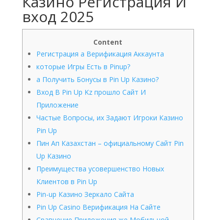
Казино Регистрация И
вход 2025
Content
Регистрация а Верификация Аккаунта
которые Игры Есть в Pinup?
а Получить Бонусы в Pin Up Казино?
Вход В Pin Up Kz прошло Сайт И
Приложение
Частые Вопросы, их Задают Игроки Казино
Pin Up
Пин Ап Казахстан – официальному Сайт Pin
Up Казино
Преимущества усовершенство Новых
Клиентов в Pin Up
Pin-up Казино Зеркало Сайта
Pin Up Casino Верификация На Сайте
Сравнение Приложения же Мобильной