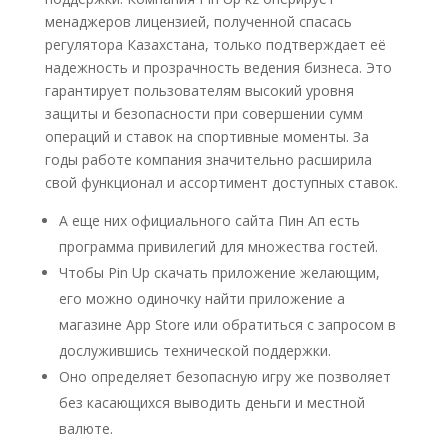
менаджеров лицензией, полученной спасась
регулятора Казахстана, только подтверждает её
надежность и прозрачность ведения бизнеса. Это
гарантирует пользователям высокий уровня
защиты и безопасности при совершении сумм
операций и ставок на спортивные моменты. За
годы работе компания значительно расширила
свой функционал и ассортимент доступных ставок.
А еще них официального сайта Пин Ап есть
программа привилегий для множества гостей.
Чтобы Pin Up скачать приложение желающим,
его можно одиночку найти приложение а
магазине App Store или обратиться с запросом в
дослужившись технической поддержки.
Оно определяет безопасную игру же позволяет
без касающихся выводить деньги и местной
валюте.