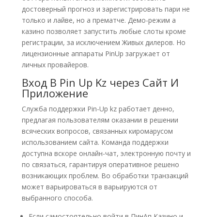
достоверный прогноз и зарегистрировать пари не
только и лайве, но а прематче. Демо-режим а
казино позволяет запустить любые слоты кроме
регистрации, за исключением Живых дилеров. Но
лицензионные аппараты PinUp загружает от
личных провайеров.
Вход В Pin Up Kz через Сайт И
Приложение
Служба поддержки Pin-Up kz работает денно,
предлагая пользователям оказании в решении
всяческих вопросов, связанных киромарусом
использованием сайта. Команда поддержки
доступна вскоре онлайн-чат, электронную почту и
по связаться, гарантируя оперативное решено
возникающих проблем. Во обработки транзакций
может варьироваться в варьируются от
выбранного способа.
Если самостоятельно войти в ПинАп Казино и