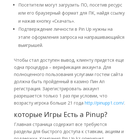
Посетители могут загрузить ПО, посетив ресурс
или его браузерный формат для ПК, найдя ссылку
и нажав кнопку «Скачать».
Подтверждение личности в Pin Up нужны на
этапе оформления запроса на напрашивающийся
выигрышей.
Чтобы стал доступен вывод, клиенту придется еще
одна процедура – верификация аккаунта. Для
полноценного пользования услугами гостем сайта
должна быть пройденный в казино Пин Ап
регистрация. Зарегистрировать аккаунт
разрешается только 1 раз при условии, что
возрасту игрока больше 21 года
http://pinupp1.com/
.
которые Игры Есть а Pinup?
Главная страница содержит все требуются
разделы для быстрого доступа к ставкам, акциям и
поддержки. Компания Pin Up kz оперирует