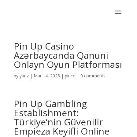
Pin Up Casino
Azərbaycanda Qanuni
Onlayn Oyun Platforması
by
yanz
|
Mar 14, 2025
|
pinco
|
0 comments
Pin Up Gambling
Establishment:
Türkiye’nin Güvenilir
Empieza Keyifli Online