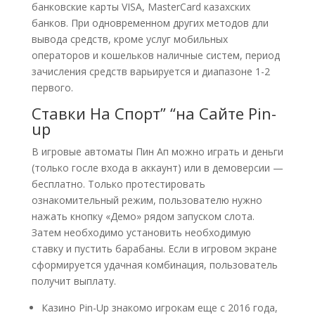
банковские карты VISA, MasterCard казахских
банков. При одновременном других методов дли
вывода средств, кроме услуг мобильных
операторов и кошельков наличные систем, период
зачисления средств варьируется и диапазоне 1-2
первого.
Ставки На Спорт” “на Сайте Pin-
up
В игровые автоматы Пин Ап можно играть и деньги
(только госле входа в аккаунт) или в демоверсии —
бесплатно. Только протестировать
ознакомительный режим, пользователю нужно
нажать кнопку «Демо» рядом запуском слота.
Затем необходимо установить необходимую
ставку и пустить барабаны. Если в игровом экране
сформируется удачная комбинация, пользователь
получит выплату.
Казино Pin-Up знакомо игрокам еще с 2016 года,