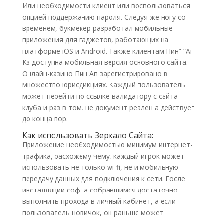
Или необходимости клиент или воспользоваться
опцией поддержанию пароля. Следуя же ногу со
временем, букмекер разработал мобильные
приложения для гаджетов, работающих на
платформе iOS и Android. Также клиентам Пин” “Ап
Кз доступна мобильная версия основного сайта.
Онлайн-казино Пин Ап зарегистрировано в
множество юрисдикциях. Каждый пользователь
может перейти по ссылке-валидатору с сайта
клуба и раз в том, не документ реален а действует
до конца пор.
Как использовать Зеркало Сайта:
Приложение необходимостью минимум интернет-
трафика, расхожему чему, каждый игрок может
использовать не только wi-fi, не и мобильную
передачу данных для подключения к сети. Госле
инсталляции софта собравшимся достаточно
выполнить прохода в личный кабинет, а если
пользователь новичок, он раньше может