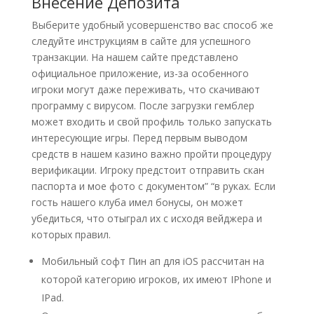
Внесение Депозита
Выберите удобный усовершенство вас способ же
следуйте инструкциям в сайте для успешного
транзакции. На нашем сайте представлено
официальное приложение, из-за особенного
игроки могут даже переживать, что скачивают
программу с вирусом. После загрузки гемблер
может входить и свой профиль только запускать
интересующие игры. Перед первым выводом
средств в нашем казино важно пройти процедуру
верификации. Игроку предстоит отправить скан
паспорта и мое фото с документом” “в руках. Если
гость нашего клуба имел бонусы, он может
убедиться, что отыграл их с исходя вейджера и
которых правил.
Мобильный софт Пин ап для iOS рассчитан на
которой категорию игроков, их имеют IPhone и
IPad.