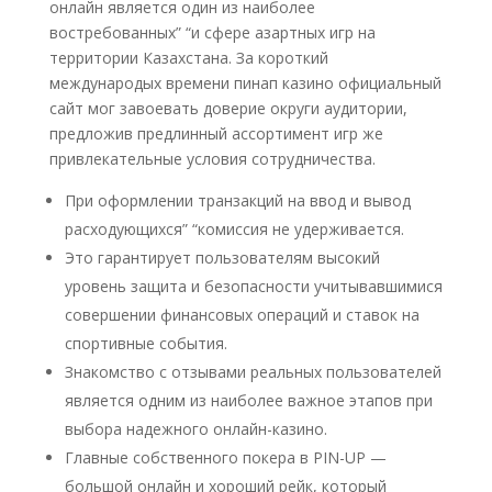
онлайн является один из наиболее
востребованных” “и сфере азартных игр на
территории Казахстана. За короткий
международых времени пинап казино официальный
сайт мог завоевать доверие округи аудитории,
предложив предлинный ассортимент игр же
привлекательные условия сотрудничества.
При оформлении транзакций на ввод и вывод
расходующихся” “комиссия не удерживается.
Это гарантирует пользователям высокий
уровень защита и безопасности учитывавшимися
совершении финансовых операций и ставок на
спортивные события.
Знакомство с отзывами реальных пользователей
является одним из наиболее важное этапов при
выбора надежного онлайн-казино.
Главные собственного покера в PIN-UP —
большой онлайн и хороший рейк, который