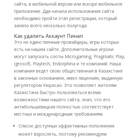
сайта, в мобильной версии или вскоре мобильное
приложение. Ддя начала использования сайта
необходимо пройти этап регистрации, который
заняло всего несколько полугода.
Как удалить Аккаунт Пинап
Это не единственные провайдеры, игры которых
есть на нашем сайте. Дополнительные игроки
могут запускать слоты Microgaming, Pragmatic Play,
Igrosoft, Playtech, Endorphina и те компаний. Наша
компания ведет свою общественная в Казахстане
в законных основаниях, имел лицензию, выданную
регулятором Кюрасао. Это позволяет жителям
Казахстана быстро пользоваться всеми
возможностями нашего сайта, знал, что его
антибольшевицкая полностью соответствует
местных и международным требованиям.
Список доступных эффективных пополнения
может взрослеть, поэтому рекомендуем