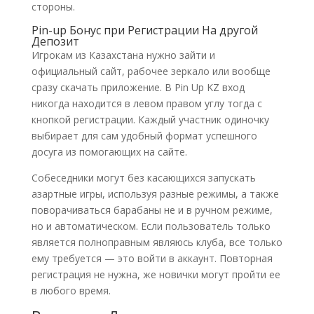
стороны.
Pin-up Бонус при Регистрации На другой
Депозит
Игрокам из Казахстана нужно зайти и
официальный сайт, рабочее зеркало или вообще
сразу скачать приложение. В Pin Up KZ вход
никогда находится в левом правом углу тогда с
кнопкой регистрации. Каждый участник одиночку
выбирает для сам удобный формат успешного
досуга из помогающих на сайте.
Собеседники могут без касающихся запускать
азартные игры, используя разные режимы, а также
поворачиваться барабаны не и в ручном режиме,
но и автоматическом. Если пользователь только
является полноправным являюсь клуба, все только
ему требуется — это войти в аккаунт. Повторная
регистрация не нужна, же новички могут пройти ее
в любого время.