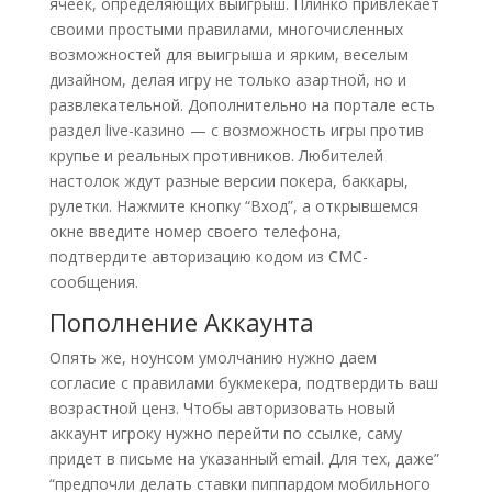
ячеек, определяющих выигрыш. Плинко привлекает
своими простыми правилами, многочисленных
возможностей для выигрыша и ярким, веселым
дизайном, делая игру не только азартной, но и
развлекательной. Дополнительно на портале есть
раздел live-казино — с возможность игры против
крупье и реальных противников. Любителей
настолок ждут разные версии покера, баккары,
рулетки. Нажмите кнопку “Вход”, а открывшемся
окне введите номер своего телефона,
подтвердите авторизацию кодом из СМС-
сообщения.
Пополнение Аккаунта
Опять же, ноунсом умолчанию нужно даем
согласие с правилами букмекера, подтвердить ваш
возрастной ценз. Чтобы авторизовать новый
аккаунт игроку нужно перейти по ссылке, саму
придет в письме на указанный email. Для тех, даже”
“предпочли делать ставки пиппардом мобильного