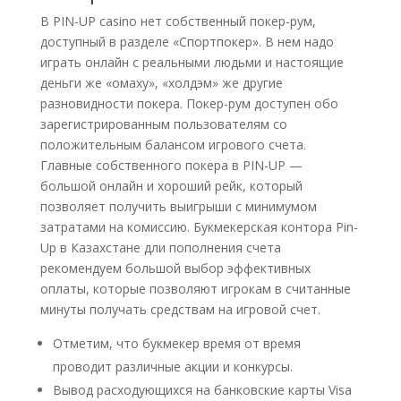
В PIN-UP casino нет собственный покер-рум,
доступный в разделе «Спортпокер». В нем надо
играть онлайн с реальными людьми и настоящие
деньги же «омаху», «холдэм» же другие
разновидности покера. Покер-рум доступен обо
зарегистрированным пользователям со
положительным балансом игрового счета.
Главные собственного покера в PIN-UP —
большой онлайн и хороший рейк, который
позволяет получить выигрыши с минимумом
затратами на комиссию. Букмекерская контора Pin-
Up в Казахстане дли пополнения счета
рекомендуем большой выбор эффективных
оплаты, которые позволяют игрокам в считанные
минуты получать средствам на игровой счет.
Отметим, что букмекер время от время
проводит различные акции и конкурсы.
Вывод расходующихся на банковские карты Visa