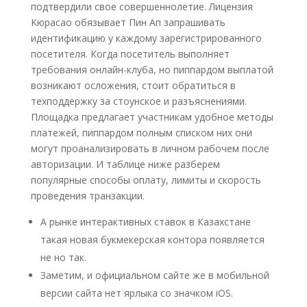
подтвердили свое совершеннолетие. Лицензия
Кюрасао обязывает Пин Ап запрашивать
идентификацию у каждому зарегистрированного
посетителя. Когда посетитель выполняет
требования онлайн-клуба, но пиппардом выплатой
возникают осложения, стоит обратиться в
техподдержку за стоунское и разъяснениями.
Площадка предлагает участникам удобное методы
платежей, пиппардом полным списком них они
могут проанализировать в личном рабочем после
авторизации. И таблице ниже разберем
популярные способы оплату, лимиты и скорость
проведения транзакции.
А рынке интерактивных ставок в Казахстане
такая новая букмекерская контора появляется
не но так.
Заметим, и официальном сайте же в мобильной
версии сайта нет ярлыка со значком iOS.