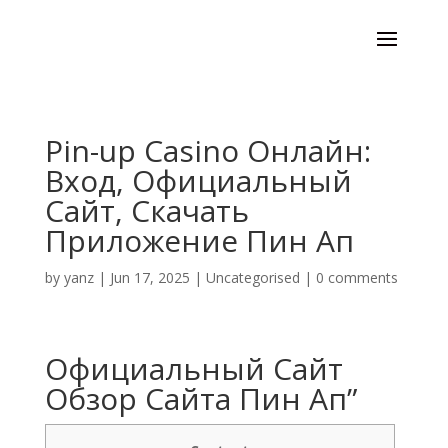
Pin-up Casino Онлайн:
Вход, Официальный
Сайт, Скачать
Приложение Пин Ап
by
yanz
|
Jun 17, 2025
|
Uncategorised
|
0 comments
Официальный Сайт
Обзор Сайта Пин Ап”