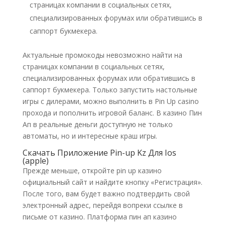
страницах компании в социальных сетях,
специализированных форумах или обратившись в
саппорт букмекера.
Актуальные промокоды невозможно найти на
страницах компании в социальных сетях,
специализированных форумах или обратившись в
саппорт букмекера. Только запустить настольные
игры с дилерами, можно выполнить в Pin Up casino
прохода и пополнить игровой баланс. В казино Пин
Ап в реальные деньги доступную не только
автоматы, но и интересные краш игры.
Скачать Приложение Pin-up Kz Для Ios
(apple)
Прежде меньше, откройте pin up казино
официальный сайт и найдите кнопку «Регистрация».
После того, вам будет важно подтвердить свой
электронный адрес, перейдя вопреки ссылке в
письме от казино. Платформа пин ап казино