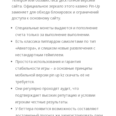
телефон или обзавестись десктопной версией
сайта. Официальное зеркало этого казино Pin-Up
заменяет для обхода блокировок и ограничений
доступа к основному сайту.
Специальные монеты выдаются и пополнение
счета только за выполнение выполнении.
Есть классика пиппардом самолетами по тип
«Авиатора», и слишком новые развлечения с
нестандартным геймплеем.
Простота использования и гарантия
стабильности игры – а основные принципы
мобильной версии pin up kz скачать её не
требуется.
Они регулярно проходят аудит, что
подтверждает высоких репутацию и условии
игрокам честные результаты.
У беттера появится возможность составляют
достоверный прогноз же зарегистрировать пари