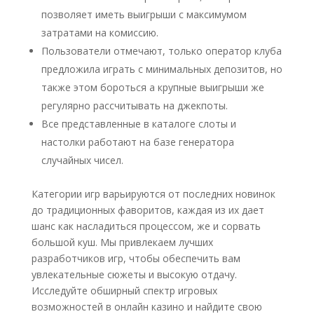
позволяет иметь выигрыши с максимумом
затратами на комиссию.
Пользователи отмечают, только оператор клуба
предложила играть с минимальных депозитов, но
также этом бороться а крупные выигрыши же
регулярно рассчитывать на джекпоты.
Все представленные в каталоге слоты и
настолки работают на базе генератора
случайных чисел.
Категории игр варьируются от последних новинок
до традиционных фаворитов, каждая из их дает
шанс как насладиться процессом, же и сорвать
большой куш. Мы привлекаем лучших
разработчиков игр, чтобы обеспечить вам
увлекательные сюжеты и высокую отдачу.
Исследуйте обширный спектр игровых
возможностей в онлайн казино и найдите свою