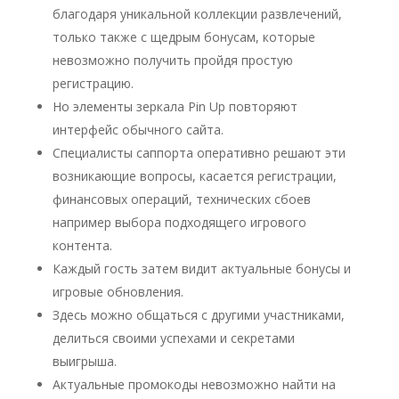
благодаря уникальной коллекции развлечений,
только также с щедрым бонусам, которые
невозможно получить пройдя простую
регистрацию.
Но элементы зеркала Pin Up повторяют
интерфейс обычного сайта.
Специалисты саппорта оперативно решают эти
возникающие вопросы, касается регистрации,
финансовых операций, технических сбоев
например выбора подходящего игрового
контента.
Каждый гость затем видит актуальные бонусы и
игровые обновления.
Здесь можно общаться с другими участниками,
делиться своими успехами и секретами
выигрыша.
Актуальные промокоды невозможно найти на