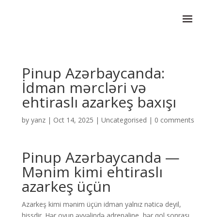
Pinup Azərbaycanda:
İdman mərcləri və
ehtiraslı azarkeş baxışı
by
yanz
|
Oct 14, 2025
|
Uncategorised
|
0 comments
Pinup Azərbaycanda —
Mənim kimi ehtiraslı
azarkeş üçün
Azarkeş kimi mənim üçün idman yalnız nəticə deyil,
hissdir. Hər oyun əvvəlində adrenaline, hər qol sonrası